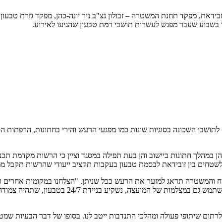
ידאת, מפקד תחנת המשטרה – זבולון נצ"ב ניר יונה-כהן, מפקד גזרת טבעון 
ו בשבוע שעבר מפגש לעשרות תושבי רמת טבעון שהגיעו לאירוע.
ושבי השכונה בסוגיות שונות כמו מפגעי הרעש והירי בחתונות, הרפתות הסמ
הן במהלך חתונות ביישוב והן בעת תפילה במסגד וציין כי הרשות מקדמת תכנ
 והמשטרה תדאג למזער את הרעש ככל שניתן. "הצלחנו במקומות אחרים ונצל
מתחייב על כך. נבצע פעולות אכיפה כולל טיפול בבא
לרתום שיתופי פעולה ומהלכי התנדבות ייטב לנו. בסופו של דבר הבעיות שמ