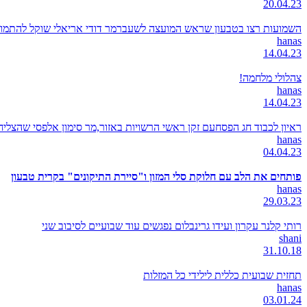
20.04.23
השמועות רצו בטבעון שראש המועצה לשעברמר דודי אריאלי שוקל להתמודד
hanas
14.04.23
צהלולי מלחמה!
hanas
14.04.23
ראיון לכבוד חג הפסחעם זקן ראשי הרשויות באזור,מר סימון אלפסי שהצל
hanas
04.04.23
פותחים את הלב עם חלוקת סלי המזון ו"סיירת התיקונים" בקרית טבעון
hanas
29.03.23
רותי קלנר עקרון ועידו גרינבלום נפגשים עוד שבועיים לסיבוב שני
shani
31.10.18
תחזית שבועית כללית לילידי כל המזלות
hanas
03.01.24