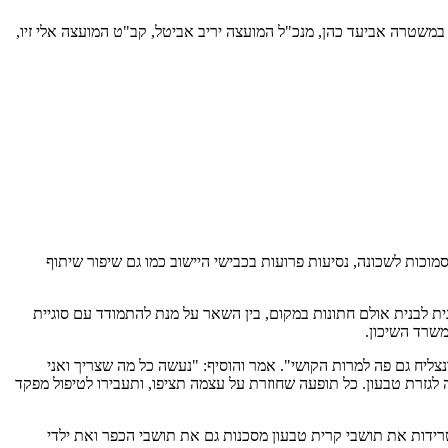
במשטרה אביעד כהן, מנכ"ל המועצה יריב אביטל, קב"ט המועצה אלי זיו,
וכות לשכונה, נסיעות פרועות בכבישי היישוב כמו גם שיפור שיתוף
ית לבנית אולם חתונות במקום, בין השאר על מנת להתמודד עם סוגיית
יח גם פה למרות הקושי". אמר והוסיף: "נעשה כל מה שצריך ואני
סטות לאורך הכביש, נשתמש גם במצלמות של המועצה, נשקיע בניידת 24/7 בטבעון, שתהיה צמודה לגזרת טבעון. כל תופעה שחוזרת על עצמה תציפו, ותעבירו לטיפול מפקד
טרידות את תושבי קרית טבעון מסכנות גם את תושבי הכפר ואת ילדי