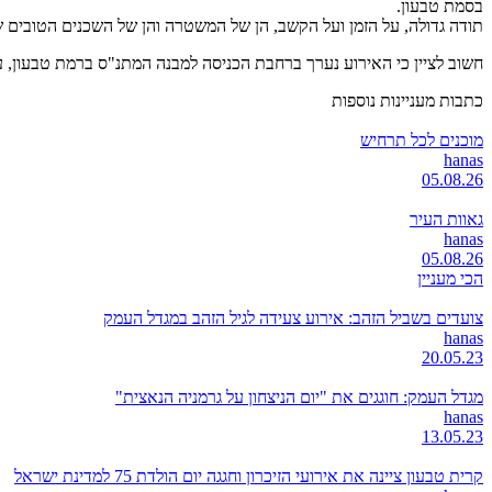
בסמת טבעון.
תודה גדולה, על הזמן ועל הקשב, הן של המשטרה והן של השכנים הטובים של
חשוב לציין כי האירוע נערך ברחבת הכניסה למבנה המתנ"ס ברמת טבעון, על
כתבות מעניינות נוספות
מוכנים לכל תרחיש
hanas
05.08.26
גאוות העיר
hanas
05.08.26
הכי מעניין
צועדים בשביל הזהב: אירוע צעידה לגיל הזהב במגדל העמק
hanas
20.05.23
מגדל העמק: חוגגים את "יום הניצחון על גרמניה הנאצית"
hanas
13.05.23
קרית טבעון ציינה את אירועי הזיכרון וחגגה יום הולדת 75 למדינת ישראל