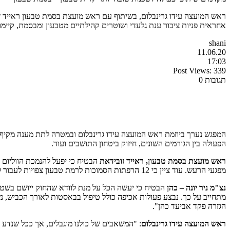
ראש המועצה עידו גרינבלום, בשיתוף עם ראש מועצת בסמת טבעון ראייד זב
אחראית פניות ציבור ענת גלעדי ושוטרים קהילתיים מטבעון ומבסמת, קיימ
shani
11.06.20
17:03
Post Views:
339
תגובות 0
המפגש נערך ביוזמת ראש המועצה עידו גרינבלום ובמטרה לתת מענה מקיף לת
הפעולה בין הגורמים השונים, חיזוק ביטחון התושבים ועוד.
ראש מועצת בסמת טבעון, ראייד זובידאת
הבטיח כי יפעל להנמכת הווליום 
מפגעי הרעש. עוד ציין כי 12 הרפתות הסמוכות לרמת טבעון צפויות לעבור לשטחים בין זובידאת לבסמת טבעון בעקבות תקציב ייעודי שהרשות תקבל ממשרד השיכון.
נצ"מ ניר יונה – כהן
הבטיח כי יעשה הכל על מנת לוודא שהחוק ייושם בשטח
הגזרה פקד אביעד כהן".
ראש המועצה עידו גרינבלום
: "המשאבים של כולנו מוגבלים, אך ככל שנדע 