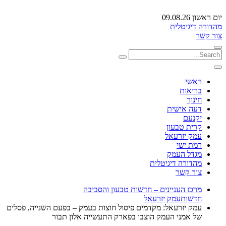
יום ראשון 09.08.26
מהדורה דיגיטלית
צור קשר
ראשי
בריאות
חינוך
דעה אישית
יקנעם
קרית טבעון
עמק יזרעאל
רמת ישי
מגדל העמק
מהדורה דיגיטלית
צור קשר
מרכז העניינים – חדשות טבעון והסביבה
חדשות
עמק יזרעאל
עמק יזרעאל: מקדמים פיסול חוצות בעמק – בפעם השנייה, פסלים
של אמני העמק הוצבו בפארק התעשייה אלון תבור