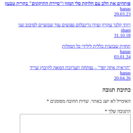
פותחים את הלב עם חלוקת סלי המזון ו"סיירת התיקונים" בקרית טבעון
hanas
29.03.23
רותי קלנר עקרון ועידו גרינבלום נפגשים עוד שבועיים לסיבוב שני
shani
31.10.18
תחזית שבועית כללית לילידי כל המזלות
hanas
03.01.24
"הראית איזה יופי" – נפתחה תערוכת המאה לקיבוץ שריד
hanas
20.04.26
כתיבת תגובה
האימייל לא יוצג באתר.
שדות החובה מסומנים
*
התגובה שלך
*