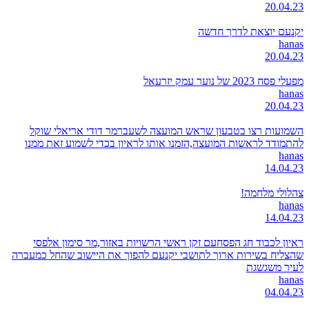
20.04.23
יקנעם יוצאת לדרך חדשה
hanas
20.04.23
מפעלי פסח 2023 של נוער עמק יזרעאל
hanas
20.04.23
השמועות רצו בטבעון שראש המועצה לשעברמר דודי אריאלי שוקל
להתמודד לראשות המועצה,הזמנו אותו לראיון בכדי לשמוע זאת ממנו
hanas
14.04.23
צהלולי מלחמה!
hanas
14.04.23
ראיון לכבוד חג הפסחעם זקן ראשי הרשויות באזור,מר סימון אלפסי
שהצליח בשירות ארוך לתושבי יקנעם להפוך את היישוב שהחל כמעברה
לעיר משגשגת
hanas
04.04.23