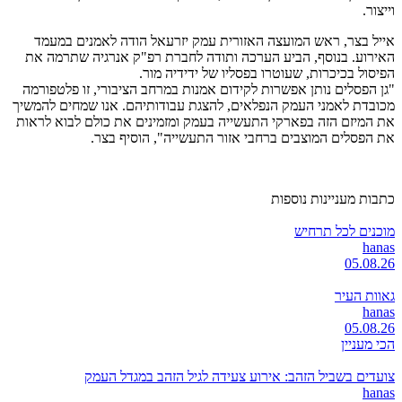
וייצור.
אייל בצר, ראש המועצה האזורית עמק יזרעאל הודה לאמנים במעמד
האירוע. בנוסף, הביע הערכה ותודה לחברת רפ"ק אנרגיה שתרמה את
הפיסול בכיכרות, שעוטרו בפסליו של ידידיה מור.
"גן הפסלים נותן אפשרות לקידום אמנות במרחב הציבורי, זו פלטפורמה
מכובדת לאמני העמק הנפלאים, להצגת עבודותיהם. אנו שמחים להמשיך
את המיזם הזה בפארקי התעשייה בעמק ומזמינים את כולם לבוא לראות
את הפסלים המוצבים ברחבי אזור התעשייה", הוסיף בצר.
כתבות מעניינות נוספות
מוכנים לכל תרחיש
hanas
05.08.26
גאוות העיר
hanas
05.08.26
הכי מעניין
צועדים בשביל הזהב: אירוע צעידה לגיל הזהב במגדל העמק
hanas