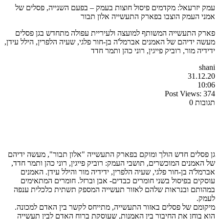
עמק יזרעאל: מקדמים פיסול חוצות בעמק – בפעם השנייה, פסלים של
אמני העמק הוצבו בפארק התעשייה אלון תבור
פארק התעשייה המשותף למועצה ולעיריית עפולה מתחדש בגן פסלים
מעשה ידיהם של האמנים אברמל'ה בן-חור פלגי, שעיה הלפרין, הילל עידן,
ידידיה מור, רוביק פייגין, רוני כהן ותמר חדד
shani
31.12.20
10:06
Post Views:
374
תגובות 0
גן פסלים חדש הולך ומוקם בפארק התעשייה "אלון תבור", מעשה ידיהם
של האמנים המוכשרים, תושבי העמק: רוביק פייגין, רוני כהן ותמר חדד,
אברמל'ה בן-חור פלגי, שעיה הלפרין, ידידיה מור והילל עידן. האמנים
עוסקים בפיסול בשני חומרים כבדים- אבן וברזל. חומרים המתאימים
במהותם ובנראות שלהם לאזור תעשייה המספק תשתית כלכלית ענפה
לעמק.
מיקומם של פסלים באזור התעשייה, מתייחס לקשר בין האדם למכונה.
הוא בוחן את החיבור בין האמנות, שעוסקת ברוח האדם לבין תעשייה