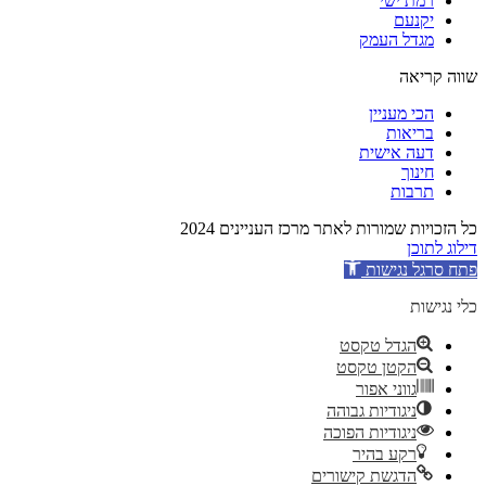
רמת ישי
יקנעם
מגדל העמק
שווה קריאה
הכי מעניין
בריאות
דעה אישית
חינוך
תרבות
כל הזכויות שמורות לאתר מרכז העניינים 2024
דילוג לתוכן
פתח סרגל נגישות
כלי נגישות
הגדל טקסט
הקטן טקסט
גווני אפור
ניגודיות גבוהה
ניגודיות הפוכה
רקע בהיר
הדגשת קישורים