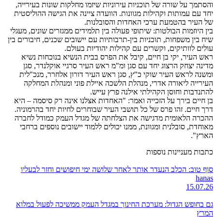
והסתמך על שורה של תוכניות עירוניות שיזמו מחלקות שונות בעירייה,
יחד עם עמותות וקהילות מגוונות. הוועדה ציינה את הגישה ההוליסטית
של העיר בהטמעת ערכי האחדות והסובלנות.
בין היוזמות הבולטות: שיתופי פעולה בין תלמידים ממגזרים שונים, מעגלי
שיח בין משפחות, תוכניות בין-תרבותיות עם יישובים שכנים, חיבורים בין
עולים לוותיקים, וקשרים עם קהילות יהודיות בעולם.
ראש העיר, יקי בן חיים, קיבל את הפרס בבית הנשיא בנוכחות נשיא
מדינה יצחק הרצוג יחד עם סגן ומ"מ ראש העיר סרגיי אוקלנדר, סגן
ומשנה לראש העיר שוקי כ"ץ, סגן ראש העיר דורון אלחרר, מנכ"לית
העירייה ליאורה אדרי, מנהלת הלשכה איילת פוני ומנהלת המחלקה
להתנדבות וחוסן הקהילתי אילנה פרץ עייש.
בן חיים בירך על הזכייה ואמר: "האחדות אצלנו אינה רק סיסמה – היא
דרך חיים. זהו פרס של כל תושבי העיר שבוחרים לחיות יחד בהרמוניה.
ההכרה הלאומית מדגישה את הצלחתה של מגדל העמק כמודל לחברה
מאוחדת, סובלנית ומגוונת, ממנו יכולים ללמוד יישובים נוספים ברחבי
הארץ".
כתבות מעניינות נוספות
סוף טוב: הכלב הנעדר אותר לאחר שלושה ימי חיפושים וחזר לבעליו
hanas
15.07.26
גם בחופש הגדול: מערכת החינוך במגדל העמק ממשיכה לפעול במלוא
המרץ