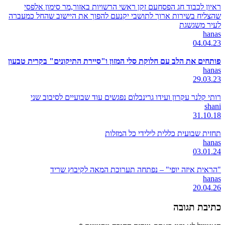
ראיון לכבוד חג הפסחעם זקן ראשי הרשויות באזור,מר סימון אלפסי
שהצליח בשירות ארוך לתושבי יקנעם להפוך את היישוב שהחל כמעברה
לעיר משגשגת
hanas
04.04.23
פותחים את הלב עם חלוקת סלי המזון ו"סיירת התיקונים" בקרית טבעון
hanas
29.03.23
רותי קלנר עקרון ועידו גרינבלום נפגשים עוד שבועיים לסיבוב שני
shani
31.10.18
תחזית שבועית כללית לילידי כל המזלות
hanas
03.01.24
"הראית איזה יופי" – נפתחה תערוכת המאה לקיבוץ שריד
hanas
20.04.26
כתיבת תגובה