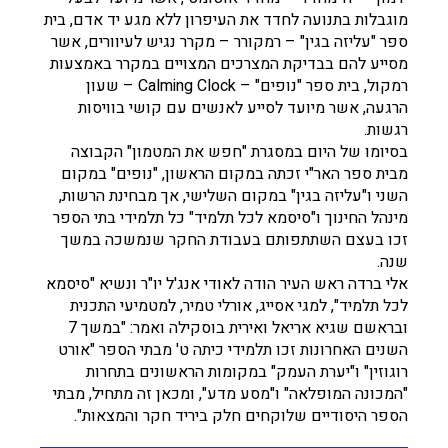
מוגבלות בתנועה לחדד את העיפרון ללא מגע יד אדם, בית
ספר "עליזה בגין" – רמקורר – מקרר נגיש לעיוורים, אשר
מסייע להם בבדיקת המצרכים המצויים במקרר באמצעות
רמקול, בית ספר "נופים" – Calming Clock – שעון
הרגעה, אשר מיועד לסייע לאנשים עם קושי בוויסות
רגשות.
בסיומו של היום במסגרת "חפש את המטמון" הקבוצה
מבית ספר האר"י זכתה במקום הראשון, "נופים" במקום
השני ו"עליזה בגין" במקום השלישי, אך מבחינת הרשות,
מינהל החינוך ו"סיסמא לכל תלמיד" כל תלמידי בתי הספר
זכו בעצם השתתפותם בעבודת החקר שנמשכה במשך
שנה.
אלי ברדה ראש העיר הודה לאודי אנג'ל יו"ר ונשיא "סיסמא
לכל תלמיד", למגי אסייג, אורלי טמיר, למטמיעי התכנית
ובראשם שגיא אריאל ואירית בוסקילה ואמר: "במשך 7
השנים האחרונות זכו תלמידי כיתה ט' מבתי הספר "אורט
רוגוזין" ו"יערת העמק" במקומות הראשונים בתחרות
"המכונה המופלאה" ו"מסע מדע", ומכאן זה מתחיל, מבתי
הספר היסודיים שלוקחים חלק ביריד חקר והמצאות".