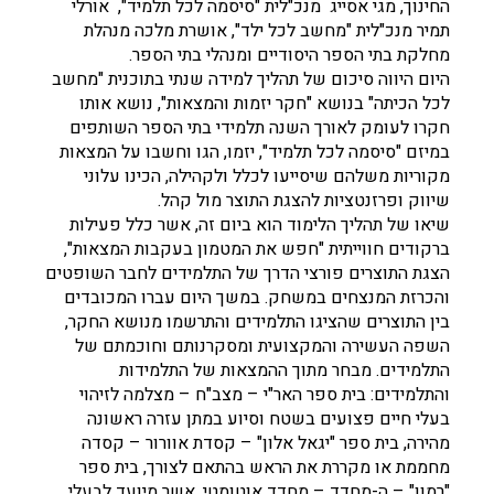
החינוך, מגי אסייג מנכ"לית "סיסמה לכל תלמיד", אורלי
תמיר מנכ"לית "מחשב לכל ילד", אושרת מלכה מנהלת
מחלקת בתי הספר היסודיים ומנהלי בתי הספר.
היום היווה סיכום של תהליך למידה שנתי בתוכנית "מחשב
לכל הכיתה" בנושא "חקר יזמות והמצאות", נושא אותו
חקרו לעומק לאורך השנה תלמידי בתי הספר השותפים
במיזם "סיסמה לכל תלמיד", יזמו, הגו וחשבו על המצאות
מקוריות משלהם שיסייעו לכלל ולקהילה, הכינו עלוני
שיווק ופרזנטציות להצגת התוצר מול קהל.
שיאו של תהליך הלימוד הוא ביום זה, אשר כלל פעילות
ברקודים חווייתית "חפש את המטמון בעקבות המצאות",
הצגת התוצרים פורצי הדרך של התלמידים לחבר השופטים
והכרזת המנצחים במשחק. במשך היום עברו המכובדים
בין התוצרים שהציגו התלמידים והתרשמו מנושא החקר,
השפה העשירה והמקצועית ומסקרנותם וחוכמתם של
התלמידים. מבחר מתוך ההמצאות של התלמידות
והתלמידים: בית ספר האר"י – מצב"ח – מצלמה לזיהוי
בעלי חיים פצועים בשטח וסיוע במתן עזרה ראשונה
מהירה, בית ספר "יגאל אלון" – קסדת אוורור – קסדה
מחממת או מקררת את הראש בהתאם לצורך, בית ספר
"רמון" – ה-מחדד – מחדד אוטומטי, אשר מיועד לבעלי