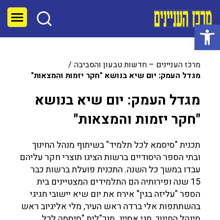
פתח סרגל נגישות
מרכז העניינים – חדשות טבעון והסביבה
מגדל העמק: יום שיא בנושא "חקר יזמות והמצאות"
מגדל העמק: יום שיא בנושא
"חקר יזמות והמצאות"
תכנית "סיסמא לכל תלמיד" בשיתוף מנהל החינוך
ובתי הספר היסודיים ברשות הציגו תוצרי חקר עליהם
עבדו במשך כל השנה. התכנית פועלת ברשות כבר
15 שנה ופירותיה הם התלמידים המצטיינים בית
הספר "עליזה בגין" אירח את יום שיא יישובי חגיגי
בהשתתפות אלי ברדה ראש העיר, מלי אליגיוב ראש
מינהל החינוך, מגי אסייג מנכ"לית "סיסמה לכל