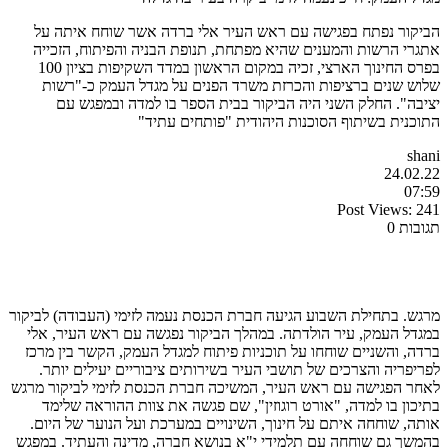
הביקור נפתח בפגישה עם ראש העיר אלי ברדה אשר שוחח איתה על
אתגרי הרשות והמענים שהיא מפתחת, תנופת הבניה והפיתוח, הזכייה
בפרס החינוך הארצי, זכיה במקום הראשון במדד השקיפות בציון 100
שלוש שנים ברציפות והכרזת משרד הפנים על מגדל העמק כ-"רשות
יציבה". החלק השני היה הביקור בבית הספר בו למדה ובמפגש עם
התוכנית בשיתוף הסוכנות היהודית "פותחים עתיד"
shani
24.02.22
07:59
Post Views:
241
תגובות 0
מרגש. בתחילת השבוע הגיעה חברת הכנסת נעמה לזימי (העבודה) לביקור
במגדל העמק, עיר הולדתה. במהלך הביקור נפגשה עם ראש העיר, אלי
ברדה, והשניים שוחחו על תוכניות פיתוח למגדל העמק, הקשר בין מרכז
לפריפריה והצרכים של תושבי העיר
בשירותים ציבוריים יעילים יותר.
לאחר הפגישה עם ראש העיר, המשיכה חברת הכנסת לזימי לביקור מרגש
בתיכון בו למדה, "אורט רוגוזין", שם פגשה את צוות ההוראה שלימד
אותה, שוחחה איתם על חינוך, השינויים במערכת ועל הנוער של היום.
בהמשך גם שוחחה עם תלמידי י"א בנושא חברה, מדינה והעתיד. במפגש