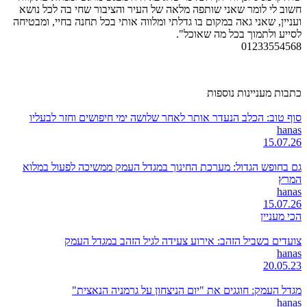
חשוב לי לומר שאני שותפה מלאה של העיר והציבור שחי בה לכל נושא
ועניין, שאני גאה במקום בו גדלתי ומלווה אותי בכל תחנה בחיי, ומבטיחה
לסייע ולתמוך בכל מה שאוכל".
01233554568
כתבות מעניינות נוספות
סוף טוב: הכלב הנעדר אותר לאחר שלושה ימי חיפושים וחזר לבעליו
hanas
15.07.26
גם בחופש הגדול: מערכת החינוך במגדל העמק ממשיכה לפעול במלוא
המרץ
hanas
15.07.26
הכי מעניין
צועדים בשביל הזהב: אירוע צעידה לגיל הזהב במגדל העמק
hanas
20.05.23
מגדל העמק: חוגגים את "יום הניצחון על גרמניה הנאצית"
hanas