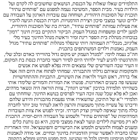
התלמידים שאלו שאלות על הכנסת, הנושאים שחשובים לה לקדם ועל
הילדות בעיר. מבית הספר, המשיכה נעמה למפגש עם "פותחים עתיד"
תוכנית של הסוכנות היהודית, ושוחחה עם עובדות הארגון על העבודה עם
ילדים ונוער במצבי סיכון ויצירת הזדמנויות. חברת הכנסת הגיעה להכיר
את פעילות עמותת "פותחים עתיד", חברת בת של הסוכנות היהודית,
למען ילדים ומשפחות במגדל העמק. הביקור התקיים בבית חינוך "רמון"
בנוכחות מנהלת בית הספר רינת זמיר וראשת מנהל החינוך בעיר מלי
אליגיוב, מנכלי"ת העמותה רותי שינפלד מנהלות "פותחים עתיד" מגדל
העמק, נאמנות וילדים המשתתפים בתכנית.
חה"כ נעמה לזימי: "למגדל העמק יש מקום גדול בהווייתי כאדם ובלב שלי,
והתרגשתי להגיע לעיר ילדותי היום לסיור רשמי כחברת כנסת בת המקום,
זו העיר שבה השורשים שלי נמצאים והיה נפלא לפגוש את אנשים
והמקומות שאיתם גדלתי והתבגרתי. שמחתי לפתוח את היום הזה אצל
אלי ברדה, ראש העיר ולראות את השינויים, התכניות וההתחדשויות
שנעשו פה בשנים האחרונות. פגשתי את המורות והמורים שלימדו אותי
כשהייתי תלמידה בתיכון "אורט רוגוזין", צוות הוראה היה ונשאר מדהים,
ואכן לא פלא שכל שנה זוכה העיר לפרסים בנושא החינוך. שוחחתי עם
תלמידי י"א של התיכון, שהשאירו אותי נפעמת מהבגרות והידע שלהם
ודיברנו על עשייה מתוך משמעות והרצון לדאוג לעתיד טוב יותר לחברה
כולה מתוך שאיפה לשוויון וצדק חברתי. זכיתי לפגוש את צוות העובדות
המדהימות של "פותחים עתיד" ולשמוע על העבודה היום-יומית. התכנית
לא רק מסייעת לילדים ונוער לצאת ממצבי סיכון, היא גם נותנת כלים
ומענים לצמוח ולהגשים ולממש את הכישורים והפוטנציאל. זוהי האחריות
שלנו כחברה לאפשר שוויון הזדמנויות בחינוך
ובחיים. אני מודה לנאמנות
שחלקו מניסיונן וחייהן ולכל מי שהגיעו. היה מפגש מרגש וממלא בתקווה