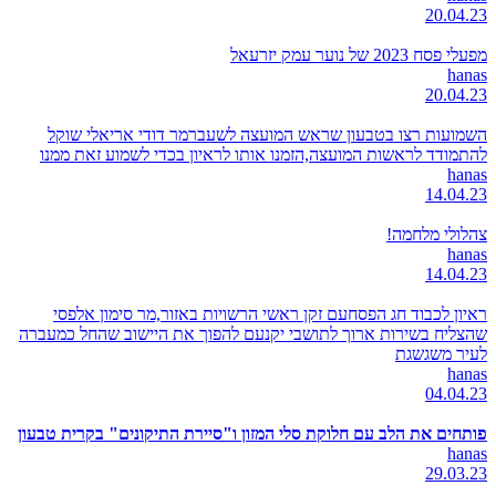
20.04.23
מפעלי פסח 2023 של נוער עמק יזרעאל
hanas
20.04.23
השמועות רצו בטבעון שראש המועצה לשעברמר דודי אריאלי שוקל
להתמודד לראשות המועצה,הזמנו אותו לראיון בכדי לשמוע זאת ממנו
hanas
14.04.23
צהלולי מלחמה!
hanas
14.04.23
ראיון לכבוד חג הפסחעם זקן ראשי הרשויות באזור,מר סימון אלפסי
שהצליח בשירות ארוך לתושבי יקנעם להפוך את היישוב שהחל כמעברה
לעיר משגשגת
hanas
04.04.23
פותחים את הלב עם חלוקת סלי המזון ו"סיירת התיקונים" בקרית טבעון
hanas
29.03.23