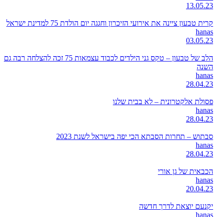
13.05.23
קרית טבעון ציינה את אירועי הזיכרון וחגגה יום הולדת 75 למדינת ישראל
hanas
03.05.23
הלב של טבעון – טקס גני הילדים לכבוד עצמאות 75 זכה להצלחה רבה גם
השנה
hanas
28.04.23
פסולת אלקטרונית – לא בבית שלנו
hanas
28.04.23
סבתוש – תחרות הסבתא הכי יפה בישראל לשנת 2023
hanas
28.04.23
הכבאית של גן אורי
hanas
20.04.23
יקנעם יוצאת לדרך חדשה
hanas