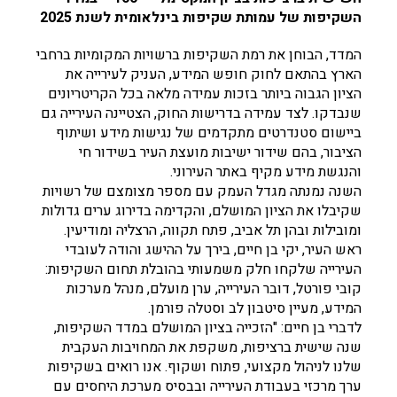
השקיפות של עמותת שקיפות בינלאומית לשנת 2025
המדד, הבוחן את רמת השקיפות ברשויות המקומיות ברחבי
הארץ בהתאם לחוק חופש המידע, העניק לעירייה את
הציון הגבוה ביותר בזכות עמידה מלאה בכל הקריטריונים
שנבדקו. לצד עמידה בדרישות החוק, הצטיינה העירייה גם
ביישום סטנדרטים מתקדמים של נגישות מידע ושיתוף
הציבור, בהם שידור ישיבות מועצת העיר בשידור חי
והנגשת מידע מקיף באתר העירוני.
השנה נמנתה מגדל העמק עם מספר מצומצם של רשויות
שקיבלו את הציון המושלם, והקדימה בדירוג ערים גדולות
ומובילות ובהן תל אביב, פתח תקווה, הרצליה ומודיעין.
ראש העיר, יקי בן חיים, בירך על ההישג והודה לעובדי
העירייה שלקחו חלק משמעותי בהובלת תחום השקיפות:
קובי פורטל, דובר העירייה, ערן מועלם, מנהל מערכות
המידע, מעיין סיטבון לב וסטלה פורמן.
לדברי בן חיים: "הזכייה בציון המושלם במדד השקיפות,
שנה שישית ברציפות, משקפת את המחויבות העקבית
שלנו לניהול מקצועי, פתוח ושקוף. אנו רואים בשקיפות
ערך מרכזי בעבודת העירייה ובבסיס מערכת היחסים עם