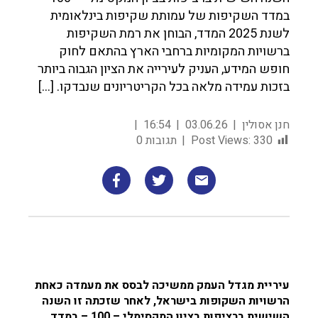
במדד השקיפות של עמותת שקיפות בינלאומית
לשנת 2025 המדד, הבוחן את רמת השקיפות
ברשויות המקומיות ברחבי הארץ בהתאם לחוק
חופש המידע, העניק לעירייה את הציון הגבוה ביותר
בזכות עמידה מלאה בכל הקריטריונים שנבדקו. […]
חנן אסולין
03.06.26
16:54
330
Post Views:
תגובות 0
עיריית מגדל העמק ממשיכה לבסס את מעמדה כאחת
הרשויות השקופות בישראל, לאחר שזכתה זו השנה
השישית ברציפות בציון המקסימלי – 100 – במדד