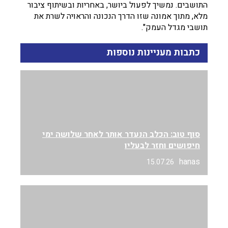
התושבים. נמשיך לפעול ביושר, באחריות ובשיתוף ציבור
מלא, מתוך אמונה שזו הדרך הנכונה והראויה לשרת את
תושבי מגדל העמק".
כתבות מעניינות נוספות
סוף טוב: הכלב הנעדר אותר לאחר שלושה ימי
חיפושים וחזר לבעליו
hanas
15.07.26