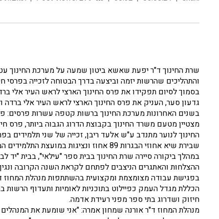
שרת החינוך ד"ר יפעת שאשא ביטון שמעה על מערכת החינוך עטו
והתהליכים שהרשות יזמה וביצעה בדרך הבטוחה לזכייה בפרסי חינו
בסמוך לסיום תפקידו את פרס החינוך הארצי לראש העיר אלי ברדה
גדעון סער, העניק את פרס החינוך הארצי לראש העיר אלי ברדה ו
בשנים האחרונות מערכת החינוך ברשות קטפה עשרות פרסים: פרס חי
מצטיין מטעם משרד החינוך בקבוצת הדרוג הגבוה ביותר, פרס חינ
החינוך לנוער מתנדב ע"ש אלעד ריבן, זכייה של שני תלמידים בפרס
שבירת שיא אחוזי הבגרות 89 אחוז ונציגות במועצת התלמידים המחוזית והארצית.
במהלך ביקורה סיירה שרת החינוך בבית ספר "עילאי", בבית "יד ל
ההצלחות והאתגרים הניצבים לפתחם לקראת השנה הקרובה ונגיף 
בפגישת עבודה מצומצמת ומקצועית בהשתתפות מנהלת המחוז ד"ר
הכללת מגדל העמק כפיילוט בתוכניות לאומיות ותעדוף הרשות בת
חיזוק ושדרוג בתי ספר מפני רעידת אדמה.
מנהלת המחוז ד"ר אורנה שמחון אמרה: "אני שומעת את המנהלים 