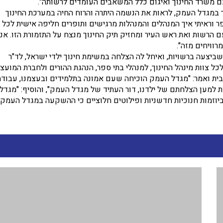
עם משרד החינוך ואיגום כלל המשאבים העומדים לרשותה".
 במגדל העמק, לראות את הנשמה היתרה והרוח החיה במערכת החינוך
 וראיתי איך המנהלים והמנהלות מרגישים ותופרים חליפה אישית לכל
ם הרשות ואת ראש העיר ומחזיק תיק החינוך מנצח על התזמורת הזו. אני
וויחים מזה".
ביצעה ברשויות, ואיחל לה הצלחה במשימת חינוך ילדי ישראל, לד"ר
כל צוות מינהל החינוך, למנהלי בתי ספר, הנהגת ההורים ולחברת המועצ
בית ואמר: "מגדל העמק הוכיחה שעם אמונה בתלמידים ובעצמנו, עבודה
למען הצלחתם של ילדנו, דור העתיד של מגדל העמק", והוסיף: "מגדל
זמות חנוכיות חדשניות ופילוטים חלוציים כי ההשקעה במגדל העמק ז