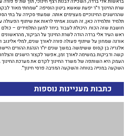
בראשות אלי ברדה, השכילה לבנות רצף חינוכי, תוך שת"פ פורה 
שרת החינוך ד"ר יפעת שאשא ביטון הוסיפה: "שמחתי מאוד לבקר
שההישגים החינוכיים מעצימים אותה. שמעתי סקירה על בתי הספר
תלמיד ותלמידה כאן, זה תענוג אמיתי לראות את שיתוף הפעולה ע
חושבת שזה הכוח. היכולת לעבוד ביחד למען התלמידים – כולם מר
ראש העיר אלי ברדה הודה לשרת החינוך על הביקור, מהראשונים ש
אורנה שמחון על שיתוף פעולה פורה לאורך שנים, למלי אליגוב ול
אלגריה בן קסוס ששימשה במשך שנים יו"ר הנהגת ההורים היישו
קשה ודביקות במשימה לאורך זמן, אפשר לקצור הישגים והצלחות 
העמק היא השותפה של משרד החינוך לקדם את מערכת החינוך ביו
השקעה במנייה בטוחה והשקעה המניבה פרסי חינוך".
כתבות מעניינות נוספות