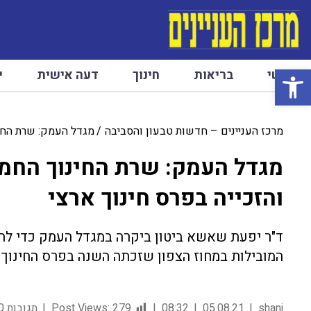
פתח סרגל נגישות
ראשי
בריאות
חינוך
דעה אישית
י
מרכז העניינים – חדשות טבעון והסביבה
מגדל העמק: שרת החינ
מגדל העמק: שרת החינוך החמי
והזכייה בפרס חינוך ארצי
ד"ר יפעת שאשא ביטון ביקרה במגדל העמק כדי ל
המובילות במחוז הצפון שזכתה השנה בפרס החינוך
shani
05.08.21
08:32
279
Post Views:
תגובות 0