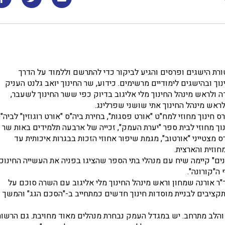
רת הישגים ופרסים והגיע לביקור כדי להתרשם וללמוד על הדרך
ך ובהישגים לימודיים מרשימים. כידוע, שר החינוך יואב גלנט העניק
 ולראש מינהל החינוך מלי אליגוב בדיוק כפי ששר החינוך לשעבר,
לראש מינהל החינוך אתי שושני שפרלינג.
נוך מחוזי למח"ט "אורט פסגות", בחירת ביה"ס "אורט רוגוזין" לביה"
וך מחוזי לבית ספר "יערת העמק", זכייה של ארבעה תלמידים באות שר
 מצטייני "אורטוב", מגמת שיפור אחוזי הזכות בבגרות איכותית עד
בנים" קיימה שיח עם מנהלי בתי הספר שהציגו בפניה את העשייה החינוכי
ה"קורונה".
 אורנה שמחון וראש מינהל החינוך מלי אליגוב עם השרה סוכם על
קציבים לבניית מוסדות חינוך חדשים כמתחייב ב-"הסכם הגג" והמשך
והלב מתרחב. יש במגדל העמק נבחרת מנהלים מאוד מחויבת. גם הרשות