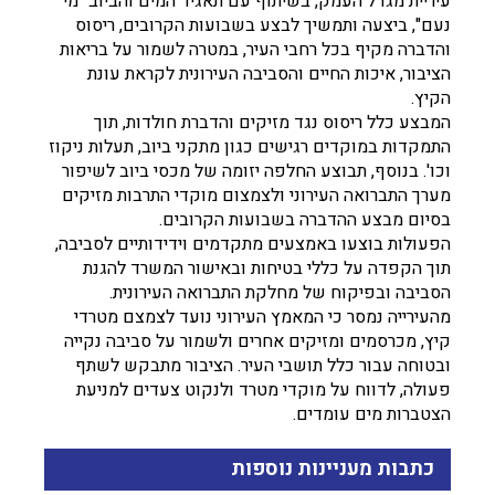
עיריית מגדל העמק, בשיתוף עם תאגיד המים והביוב "מי
נעם", ביצעה ותמשיך לבצע בשבועות הקרובים, ריסוס
והדברה מקיף בכל רחבי העיר, במטרה לשמור על בריאות
הציבור, איכות החיים והסביבה העירונית לקראת עונת
הקיץ.
המבצע כלל ריסוס נגד מזיקים והדברת חולדות, תוך
התמקדות במוקדים רגישים כגון מתקני ביוב, תעלות ניקוז
וכו'. בנוסף, תבוצע החלפה יזומה של מכסי ביוב לשיפור
מערך התברואה העירוני ולצמצום מוקדי התרבות מזיקים
בסיום מבצע ההדברה בשבועות הקרובים.
הפעולות בוצעו באמצעים מתקדמים וידידותיים לסביבה,
תוך הקפדה על כללי בטיחות ובאישור המשרד להגנת
הסביבה ובפיקוח של מחלקת התברואה העירונית.
מהעירייה נמסר כי המאמץ העירוני נועד לצמצם מטרדי
קיץ, מכרסמים ומזיקים אחרים ולשמור על סביבה נקייה
ובטוחה עבור כלל תושבי העיר. הציבור מתבקש לשתף
פעולה, לדווח על מוקדי מטרד ולנקוט צעדים למניעת
הצטברות מים עומדים.
כתבות מעניינות נוספות