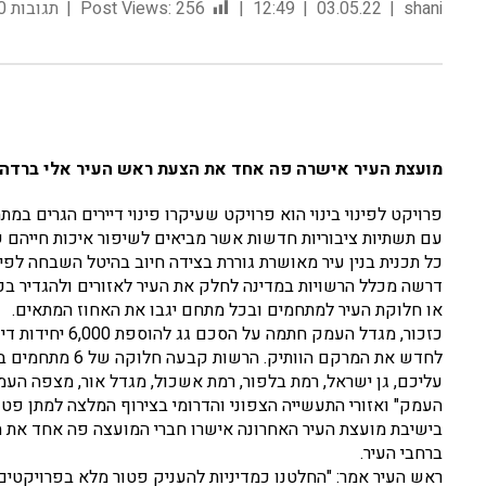
shani
03.05.22
12:49
256
Post Views:
תגובות 0
מועצת העיר אישרה פה אחד את הצעת ראש העיר אלי ברדה 
פרויקט לפינוי בינוי הוא פרויקט שעיקרו פינוי דיירים הגרים במת
עם תשתיות ציבוריות חדשות אשר מביאים לשיפור איכות חייהם של
כל תכנית בנין עיר מאושרת גוררת בצידה חיוב בהיטל השבחה לפי
או חלוקת העיר למתחמים ובכל מתחם יגבו את האחוז המתאים.
כזכור, מגדל העמ
לחדש את המרקם הו
עליכם, גן ישראל, רמת בלפור, רמת אשכול, מגדל אור, מצפה העמק
העמק" ואזורי התעשייה הצפוני והדרומי בצירוף המלצה למתן פט
בישיבת מועצת העיר האחרונה אישרו חברי המועצה פה אחד את 
ברחבי העיר.
ראש העיר אמר: "החלטנו כמדיניות להעניק פטור מלא בפרויקטים