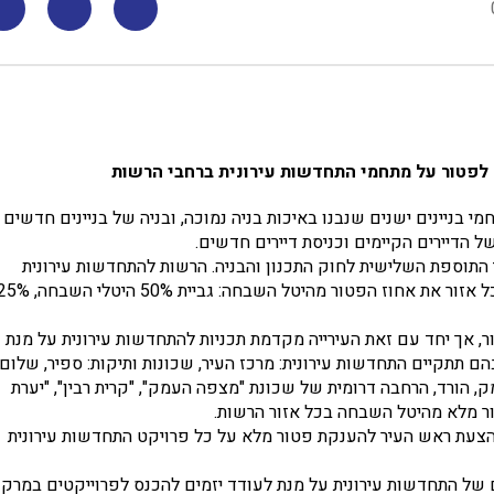
לפטור על מתחמי התחדשות עירונית ברחבי הרשות
חמי בניינים ישנים שנבנו באיכות בניה נמוכה, ובניה של בניינים חדשים
 הדיירים הקיימים וכניסת דיירים חדשים.
 התוספת השלישית לחוק התכנון והבניה. הרשות להתחדשות עירונית
דרשה מכלל הרשויות במדינה לחלק את העיר לאזורים ולהגדיר בכל אזור את אחוז הפטור מהיטל השבחה: גביית 50% היטלי
ק חתמה על הסכם גג להוספת 6,000 יחידות דיור, אך יחד עם זאת העירייה מקדמת תכניות להתחדשות עירונית על מנת
ותיק. הרשות קבעה חלוקה של 6 מתחמים בהם תתקיים התחדשות עירונית: מרכז העיר, שכונות ותיקות: ספיר, שלום
, הורד, הרחבה דרומית של שכונת "מצפה העמק", "קרית רבין", "יערת
ור מלא מהיטל השבחה בכל אזור הרשות.
הצעת ראש העיר להענקת פטור מלא על כל פרויקט התחדשות עירונית
 של התחדשות עירונית על מנת לעודד יזמים להכנס לפרוייקטים במרק