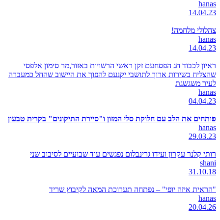
hanas
14.04.23
צהלולי מלחמה!
hanas
14.04.23
ראיון לכבוד חג הפסחעם זקן ראשי הרשויות באזור,מר סימון אלפסי
שהצליח בשירות ארוך לתושבי יקנעם להפוך את היישוב שהחל כמעברה
לעיר משגשגת
hanas
04.04.23
פותחים את הלב עם חלוקת סלי המזון ו"סיירת התיקונים" בקרית טבעון
hanas
29.03.23
רותי קלנר עקרון ועידו גרינבלום נפגשים עוד שבועיים לסיבוב שני
shani
31.10.18
"הראית איזה יופי" – נפתחה תערוכת המאה לקיבוץ שריד
hanas
20.04.26