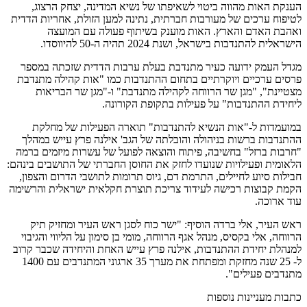
הענקת האות מהווה ביטוי לשאיפתו של נשיא המדינה, יצחק הרצוג,
לטיפוח ערכים של מעורבות חברתית, נתינה למען הזולת, אחריות הדדית
ואהבת האדם והארץ. האות מוענק בשיתוף פעולה עם המועצה
הישראלית להתנדבות בישראל, ושנת 2024 תהיה ה-50 להיווסדו.
מגדל העמק ידועה כעיר מתנדבת בעלת ערבות הדדית שזכתה במספר
פרסים ערכיים ויוקרתיים בתחום ההתנדבות כמו "אות קהילה מתנדבת
מצטיינת", "מגן שר הרווחה לקהילה מתנדבת" ו-"מגן שר הבריאות
ליחידת ההתנדבות" על פעילות בתקופת הקורונה.
במועמדות ל-"אות הנשיא להתנדבות" תוארה הפעילות של מחלקת
ההתנדבות ברשות בניהולה והובלתה של הגב' אילנה פרץ עייש במהלך
"חרבות ברזל" בחשיבה, פיתוח והוצאה לפועל של עשרות מיזמים ברמה
הלאומית ופעילויות שנועדו לחזק את החוסן החברתי של התושבים בינהם:
חבילות סיוע לחיילים, התרמת דם, גיוס תרומות לתושבי הדרום והצפון,
הקמת קבוצות רכישה לעידוד צריכת תוצרת חקלאית ישראלית והרשימה
עוד ארוכה.
ראש העיר, אלי ברדה הוסיף: "ישר כוח לסגן ראש העיר ומחזיק תיק
הרווחה, אלי בקסיס, מנהל אגף הרווחה, מומי בן סימון על הליווי והגיבוי
למנהלת יחידת ההתנדבות, אילנה פרץ עייש האחת והיחידה שכבר קרוב
ל- 25 שנה מחזקת ומפתחת את מערך 35 ארגוני המתנדבים עם 1400
מתנדבים פעילים".
כתבות מעניינות נוספות