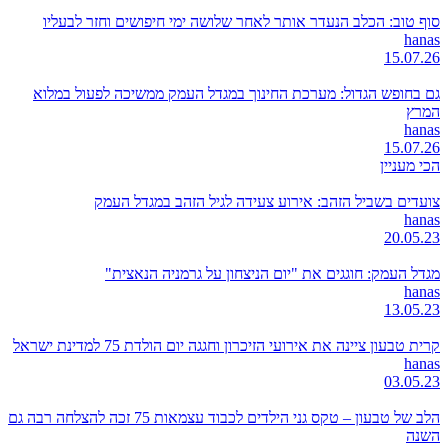
סוף טוב: הכלב הנעדר אותר לאחר שלושה ימי חיפושים וחזר לבעליו
hanas
15.07.26
גם בחופש הגדול: מערכת החינוך במגדל העמק ממשיכה לפעול במלוא
המרץ
hanas
15.07.26
הכי מעניין
צועדים בשביל הזהב: אירוע צעידה לגיל הזהב במגדל העמק
hanas
20.05.23
מגדל העמק: חוגגים את "יום הניצחון על גרמניה הנאצית"
hanas
13.05.23
קרית טבעון ציינה את אירועי הזיכרון וחגגה יום הולדת 75 למדינת ישראל
hanas
03.05.23
הלב של טבעון – טקס גני הילדים לכבוד עצמאות 75 זכה להצלחה רבה גם
השנה