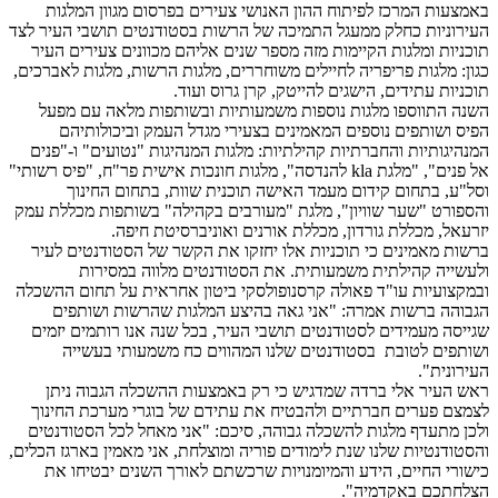
באמצעות המרכז לפיתוח ההון האנושי צעירים בפרסום מגוון המלגות
העירוניות כחלק ממעגל התמיכה של הרשות בסטודנטים תושבי העיר לצד
תוכניות ומלגות הקיימות מזה מספר שנים אליהם מכוונים צעירים העיר
כגון: מלגות פריפריה לחיילים משוחררים, מלגות הרשות, מלגות לאברכים,
תוכניות עתידים, הישגים להייטק, קרן גרוס ועוד.
השנה התווספו מלגות נוספות משמעותיות ובשותפות מלאה עם מפעל
הפיס ושותפים נוספים המאמינים בצעירי מגדל העמק וביכולותיהם
המנהיגותיות והחברתיות קהילתיות: מלגות המנהיגות "נטועים" ו-"פנים
אל פנים", "מלגת kla להנדסה", מלגות חונכות אישית פר"ח, "פיס רשותי"
וסל"ע, בתחום קידום מעמד האישה תוכנית שוות, בתחום החינוך
והספורט "שער שוויון", מלגת "מעורבים בקהילה" בשותפות מכללת עמק
יזרעאל, מכללת גורדון, מכללת אורנים ואוניברסיטת חיפה.
ברשות מאמינים כי תוכניות אלו יחזקו את הקשר של הסטודנטים לעיר
ולעשייה קהילתית משמעותית. את הסטודנטים מלווה במסירות
ובמקצועיות עו"ד פאולה קרסנופולסקי ביטון אחראית על תחום ההשכלה
הגבוהה ברשות אמרה: "אני גאה בהיצע המלגות שהרשות ושותפים
שגייסה מעמידים לסטודנטים תושבי העיר, בכל שנה אנו רותמים יזמים
ושותפים לטובת בסטודנטים שלנו המהווים כח משמעותי בעשייה
העירונית".
ראש העיר אלי ברדה שמדגיש כי רק באמצעות ההשכלה הגבוה ניתן
לצמצם פערים חברתיים ולהבטיח את עתידם של בוגרי מערכת החינוך
ולכן מתעדף מלגות להשכלה גבוהה, סיכם: "אני מאחל לכל הסטודנטים
והסטודנטיות שלנו שנת לימודים פוריה ומוצלחת, אני מאמין בארגז הכלים,
כישורי החיים, הידע והמיומנויות שרכשתם לאורך השנים יבטיחו את
הצלחתכם באקדמיה".