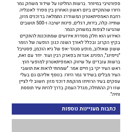
ספורטיבי במיוחד. ברשות החליטו על שידור משחק גמר
היורו שהתקיים ביום ראשון האחרון בין ספרד לאנגליה.
רחבת האמפיתאטרון המשודרג התמלאה בדוכנים מזון,
שתייה קלה, בירות, דגלים, פינות ישיבה ו-500 תושבים
שהגיעו לצפות במשחק הגמר.
האירוע הוא חלק מסדרת אירועים שמתוכננת להתקיים
בקיץ הקרוב ובכלל לאורך השנה כגון: הופעה של הזמר
ששון שאולוב, מופע סטנד-אפ של גיא הוכמן, פסטיבל
"גיימינג", הפנינג אגדות בפארק רבין ועוד. יחד עם זאת,
ברשות עובדים על שיווק האמפיתאטרון למופעי חוץ.
ראש העיר יקי בן חיים אמר: "שמחתי לראות את תושבי
העיר מבלים בשידור גמר היורו. בנוסף אליהם גם בעלי
עסקים בעיר הרוויחו מהקמת דוכני מזון. חשוב לי לציין
שזו רק ההתחלה, מגדל העמק בדרך להיות עיר תוססת
וחיה".
כתבות מעניינות נוספות