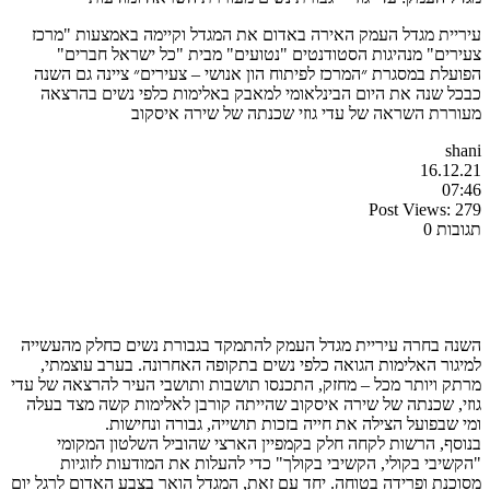
עיריית מגדל העמק האירה באדום את המגדל וקיימה באמצעות "מרכז
צעירים" מנהיגות הסטודנטים "נטועים" מבית "כל ישראל חברים"
הפועלת במסגרת ״המרכז לפיתוח הון אנושי – צעירים״ ציינה גם השנה
כבכל שנה את היום הבינלאומי למאבק באלימות כלפי נשים בהרצאה
מעוררת השראה של עדי גוזי שכנתה של שירה איסקוב
shani
16.12.21
07:46
Post Views:
279
תגובות 0
השנה בחרה עיריית מגדל העמק להתמקד בגבורת נשים כחלק מהעשייה
למיגור האלימות הגואה כלפי נשים בתקופה האחרונה. בערב עוצמתי,
מרתק ויותר מכל – מחזק, התכנסו תושבות ותושבי העיר להרצאה של עדי
גוזי, שכנתה של שירה איסקוב שהייתה קורבן לאלימות קשה מצד בעלה
ומי שבפועל הצילה את חייה בזכות תושייה, גבורה ונחישות.
בנוסף, הרשות לקחה חלק בקמפיין הארצי שהוביל השלטון המקומי
"הקשיבי בקולי, הקשיבי בקולך" כדי להעלות את המודעות לזוגיות
מסוכנת ופרידה בטוחה. יחד עם זאת, המגדל הואר בצבע האדום לרגל יום