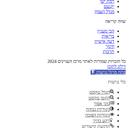
רמת ישי
יקנעם
מגדל העמק
שווה קריאה
הכי מעניין
בריאות
דעה אישית
חינוך
תרבות
כל הזכויות שמורות לאתר מרכז העניינים 2024
דילוג לתוכן
פתח סרגל נגישות
כלי נגישות
הגדל טקסט
הקטן טקסט
גווני אפור
ניגודיות גבוהה
ניגודיות הפוכה
רקע בהיר
הדגשת קישורים