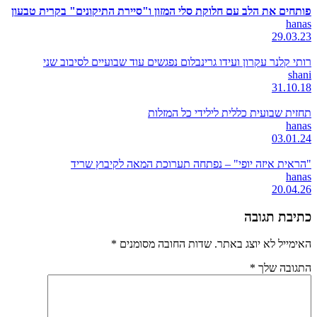
פותחים את הלב עם חלוקת סלי המזון ו"סיירת התיקונים" בקרית טבעון
hanas
29.03.23
רותי קלנר עקרון ועידו גרינבלום נפגשים עוד שבועיים לסיבוב שני
shani
31.10.18
תחזית שבועית כללית לילידי כל המזלות
hanas
03.01.24
"הראית איזה יופי" – נפתחה תערוכת המאה לקיבוץ שריד
hanas
20.04.26
כתיבת תגובה
האימייל לא יוצג באתר.
שדות החובה מסומנים
*
התגובה שלך
*