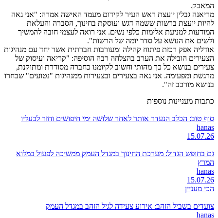
המאבק.
מריאנה גבלין יועצת ראש העיר לקידום מעמד האישה אמרה: "אני גאה
להיות יועצת ברשות ששמה דגש ועוסקת בחינוך, הסברה והעלאת
המודעות למניעת אלימות כלפי נשים. אני רואה לעצמי חובה להמשיך
ולשים את הנושא על סדר יומה של הרשות".
אודליה אפק רכזת פיתוח קהילה ומעורבות חברתית אשר יחד עם מנהיגות
הצעירים הובילה את הערב בהצלחה רבה הוסיפה: "קריאה ועיסוק של
צעירים בנושא כל כך מהותי וחשוב לקיומנו כחברה מסודרת ומתוקנת,
מרגשת ומפעימה. אני גאה בצעירים ובצעירות ממנהיגות "נטועים" שבחרו
בנושא מורכב זה".
כתבות מעניינות נוספות
סוף טוב: הכלב הנעדר אותר לאחר שלושה ימי חיפושים וחזר לבעליו
hanas
15.07.26
גם בחופש הגדול: מערכת החינוך במגדל העמק ממשיכה לפעול במלוא
המרץ
hanas
15.07.26
הכי מעניין
צועדים בשביל הזהב: אירוע צעידה לגיל הזהב במגדל העמק
hanas