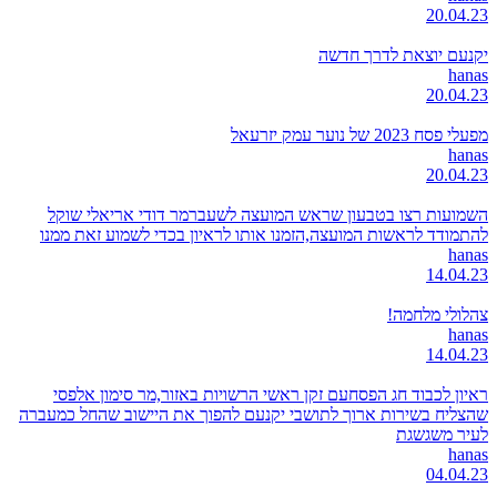
20.04.23
יקנעם יוצאת לדרך חדשה
hanas
20.04.23
מפעלי פסח 2023 של נוער עמק יזרעאל
hanas
20.04.23
השמועות רצו בטבעון שראש המועצה לשעברמר דודי אריאלי שוקל
להתמודד לראשות המועצה,הזמנו אותו לראיון בכדי לשמוע זאת ממנו
hanas
14.04.23
צהלולי מלחמה!
hanas
14.04.23
ראיון לכבוד חג הפסחעם זקן ראשי הרשויות באזור,מר סימון אלפסי
שהצליח בשירות ארוך לתושבי יקנעם להפוך את היישוב שהחל כמעברה
לעיר משגשגת
hanas
04.04.23