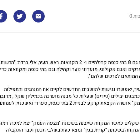
ות 0
במסגרת בינוי מוסדות חינוך וציבור בשכונות החדשות בעיר, יוקמו גם 8 בתי כנסת קהילתיים ו- 2 מקוואות. ראש העיר, אלי ברדה: "הרשות
ארקים ואגם אקולוגי, מועדוני נוער וקהילה וגם בתי כנסת ומקוואות כדי
 המותאם לצרכים שלהם".
יר, יאפשרו נגישות לתושבים החדשים לקיים את המנהגים והתפילות
מבנים יבילים (ניידים) שעלות כל מבנה מוערכת בכמיליון שקל , מדובר
במבנים מפוארים וברמת גימור גבוהה. כידוע, בשכונת "מצפה העמק" אושרה הקצאת קרקע לבניית 2 בתי כנסת, ספרדי ואשכנזי, לע
ו 2 מקוואות שעלות כל מקווה עומדת על כ- 3 מיליוני שקלים כאשר המקווה שייבנה בשכונת "מצפה העמק" יצא למכרז וימ
מקווה בשכונת "קריית בגין" נמצא כעת בשלבי תכנון וכבר התקבלה