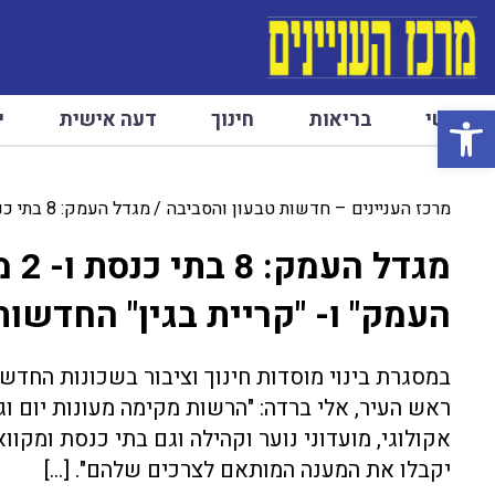
פתח סרגל נגישות
ראשי
בריאות
חינוך
דעה אישית
י
מרכז העניינים – חדשות טבעון והסביבה
מגדל העמק: 8 בתי כנסת ו- 2 מקוואות מוקמים בשכונות "מצפה העמק" ו- "קריית בגין" החדשות
מגד
העמק" ו- "קריית בגין" החדשות
ראש העיר, אלי ברדה: "הרשות מקימה מעונות יום וג
אקולוגי, מועדוני נוער וקהילה וגם בתי כנסת ומק
יקבלו את המענה המותאם לצרכים שלהם". […]