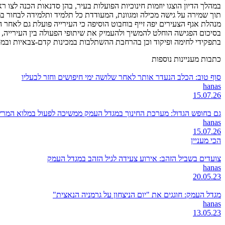
במהלך הדיון הוצגו יוזמות חינוכיות הפועלות בעיר, בהן סדנאות הכנה לצו
תוך שמירה על גישה מכילה ומגוונת, המעודדת כל תלמיד ותלמידה לבחור 
מנהלת אגף הצעירים יפה זייף בוחבוט הוסיפה כי העירייה פועלת גם לאחר 
בסיכום הפגישה הוחלט להמשיך ולהעמיק את שיתופי הפעולה בין העירייה,
בתפקידי לחימה ופיקוד וכן בהרחבת ההשתלבות במכינות קדם-צבאיות ובמ
כתבות מעניינות נוספות
סוף טוב: הכלב הנעדר אותר לאחר שלושה ימי חיפושים וחזר לבעליו
hanas
15.07.26
גם בחופש הגדול: מערכת החינוך במגדל העמק ממשיכה לפעול במלוא המרץ
hanas
15.07.26
הכי מעניין
צועדים בשביל הזהב: אירוע צעידה לגיל הזהב במגדל העמק
hanas
20.05.23
מגדל העמק: חוגגים את "יום הניצחון על גרמניה הנאצית"
hanas
13.05.23