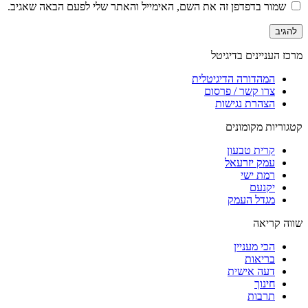
שמור בדפדפן זה את השם, האימייל והאתר שלי לפעם הבאה שאגיב.
מרכז העניינים בדיגיטל
המהדורה הדיגיטלית
צרו קשר / פרסום
הצהרת נגישות
קטגוריות מקומונים
קרית טבעון
עמק יזרעאל
רמת ישי
יקנעם
מגדל העמק
שווה קריאה
הכי מעניין
בריאות
דעה אישית
חינוך
תרבות