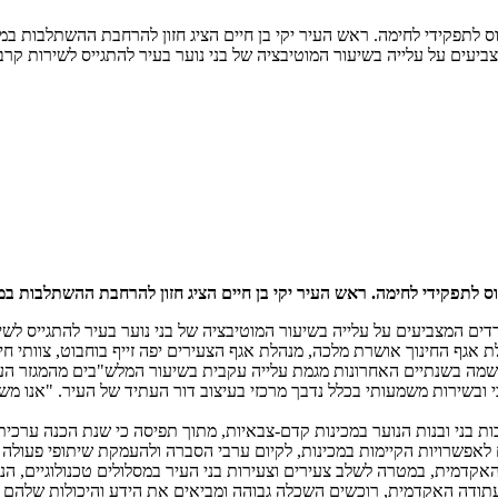
וס לתפקידי לחימה. ראש העיר יקי בן חיים הציג חזון להרחבת ההשתלבות 
ביעים על עלייה בשיעור המוטיבציה של בני נוער בעיר להתגייס לשירות קרב
וס לתפקידי לחימה. ראש העיר יקי בן חיים הציג חזון להרחבת ההשתלבות 
דים המצביעים על עלייה בשיעור המוטיבציה של בני נוער בעיר להתגייס לש
 אגף החינוך אושרת מלכה, מנהלת אגף הצעירים יפה זייף בוחבוט, צוותי חינו
), נרשמה בשנתיים האחרונות מגמת עלייה עקבית בשיעור המלש"בים מהמגזר 
בי ובשירות משמעותי בכלל נדבך מרכזי בעיצוב דור העתיד של העיר. "אנו מש
בות בני ובנות הנוער במכינות קדם-צבאיות, מתוך תפיסה כי שנת הכנה ערכ
 לאפשרויות הקיימות במכינות, לקיום ערבי הסברה ולהעמקת שיתופי פעולה 
דמית, במטרה לשלב צעירים וצעירות בני העיר במסלולים טכנולוגיים, הנדסי
עתודה האקדמית, רוכשים השכלה גבוהה ומביאים את הידע והיכולות שלהם חז