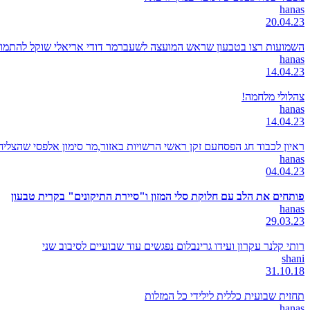
hanas
20.04.23
השמועות רצו בטבעון שראש המועצה לשעברמר דודי אריאלי שוקל להתמודד
hanas
14.04.23
צהלולי מלחמה!
hanas
14.04.23
ראיון לכבוד חג הפסחעם זקן ראשי הרשויות באזור,מר סימון אלפסי שהצל
hanas
04.04.23
פותחים את הלב עם חלוקת סלי המזון ו"סיירת התיקונים" בקרית טבעון
hanas
29.03.23
רותי קלנר עקרון ועידו גרינבלום נפגשים עוד שבועיים לסיבוב שני
shani
31.10.18
תחזית שבועית כללית לילידי כל המזלות
hanas