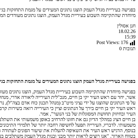
בפגישה בעיריית מגדל העמק הוצגו נתונים המעידים על מגמת התחזקות בגי
מיוחדת שהתקיימה השבוע בעיריית מגדל העמק, הוצגו נתונים מעודדים המצ
חנן אסולין
18.02.26
15:39
Post Views:
176
תגובות 0
בפגישה בעיריית מגדל העמק הוצגו נתונים המעידים על מגמת התחזקות בגי
בפגישה מיוחדת שהתקיימה השבוע בעיריית מגדל העמק, הוצגו נתונים מעוד
אשר, יחד עם ראש העיר יקי בן חיים, מנכ"לית העירייה ליאורה אדרי, מנהלת
על פי הנתונים שהוצגו על ידי נציגי מיט"ב (מנהל תכנון כוח אדם בצה"ל
ראש העיר יקי בן חיים בירך על הנתונים וציין כי העירייה רואה בשירות קר
העיר ובחיזוק תחושת המסוגלות של בני הנוער", אמר.
בן חיים הציג במהלך הדיון גם את חזונו להרחיב באופן משמעותי את השתל
משמעותי. לדבריו, העירייה תפעל לחשיפה רחבה יותר של תלמידי התיכונים
בנוסף, הדגיש ראש העיר את השאיפה להעלות את שיעור הפונים לעתודה האק
בטווח הארוך. "אנו רוצים לראות יותר מבני ובנות מגדל העמק משתלבים ב