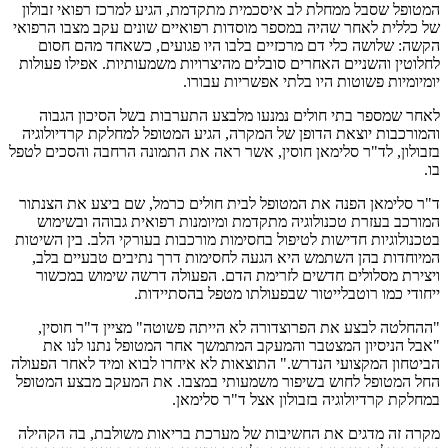
המטופל שסבל ממחלת לב איסכמית מתקדמת, הגיע למרכז רפואי זבולון
של כללית לאחר שהיה במספר מוסדות רפואיים שונים עקב מצבו הרפואי
הקשה: שלושה כלי דם מרכזיים בלבו היו פגועים, כשאחד מהם חסום
לחלוטין והשניים האחרים סובלים מהיצרויות משמעותיות. אפילו פעולות
יומיומיות פשוטות היו בלתי אפשריות עבורו.
לאחר שמספר בתי חולים נמנעו מלבצע התערבות בשל הסיכון הגבוה
והמורכבות יוצאת הדופן של המקרה, הגיע המטופל למחלקת קרדיולוגיה
בזבולון, לד"ר סלימאן חוסין, אשר ראה את התמונה הרחבה והסכים לטפל
בו.
ד"ר סלימאן הפנה את המטופל לבית חולים כרמל, שם ביצע את הצנתור
המורכב בעזרת טכנולוגיה מתקדמת ומיומנות רפואית גבוהה ובשימוש
בטכנולוגיות חדישות לטיפול בחסימות מורכבות בעורקי הלב. בין השיטות
המיוחדות בהן השתמש היא הגעה לחסימות דרך נתיבים טבעיים בלב,
ויצירת מסלולים חדשים לזרימת הדם. הפעולה דרשה שימוש במכשור
ייחודי כמו רוטבלייטור שבפעולתו מטפל בהסתיידות.
"ההחלטה לבצע את הפרוצדורה לא הייתה פשוטה" מציין ד"ר חוסין,
"אבל הניסיון המצטבר והמעקב המתמשך אחר המטופל נתנו לנו את
הביטחון המקצועי הנדרש." התוצאות לא איחרו לבוא ומיד לאחר הפעולה
החל המטופל לחוש בשיפור משמעותי במצבו. את המעקב מבצע המטופל
במחלקת קרדיולוגיה בזבולון אצל ד"ר סלימאן.
מקרה זה מדגים את החשיבות של מערכת בריאות משולבת, בה הקהילה