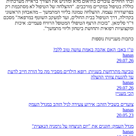
ובתי החולים עובדים בתיאום מלא ומדגיש את הצורך בראייה מערכתית
כוללת בטיפול במקרים מורכבים. "ההצלחה של הטיפול לא מסתכמת רק
בפרוצדורה עצמה. ההצלחה טמונה בליווי המתמשך – מהאבחון הראשוני
בקהילה, דרך הטיפול בבית החולים, ועד למעקב השוטף במרפאה" מסכם
ד"ר סלימאן. "בזכות הרצף הטיפולי המטופל הרוויח פעמיים: איכות
ומקצועיות רפואית ותחושת ביטחון וליווי מתמשך".
כתבות מעניינות נוספות
ט"ו באב: האם אהבה באמת עושה טוב ללב?
hanas
29.07.26
טביעה מתרחשת בשניות: רופא הילדים מסביר מה כל הורה חייב לדעת
עד להגעת צוותי ההצלה
hanas
29.07.26
הכי מעניין
צועדים בשביל הזהב: אירוע צעידה לגיל הזהב במגדל העמק
hanas
20.05.23
מגדל העמק: חוגגים את "יום הניצחון על גרמניה הנאצית"
hanas