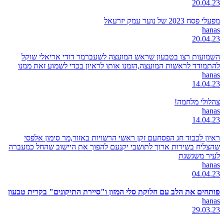
20.04.23
מפעלי פסח 2023 של נוער עמק יזרעאל
hanas
20.04.23
השמועות רצו בטבעון שראש המועצה לשעברמר דודי אריאלי שוקל
להתמודד לראשות המועצה,הזמנו אותו לראיון בכדי לשמוע זאת ממנו
hanas
14.04.23
צהלולי מלחמה!
hanas
14.04.23
ראיון לכבוד חג הפסחעם זקן ראשי הרשויות באזור,מר סימון אלפסי
שהצליח בשירות ארוך לתושבי יקנעם להפוך את היישוב שהחל כמעברה
לעיר משגשגת
hanas
04.04.23
פותחים את הלב עם חלוקת סלי המזון ו"סיירת התיקונים" בקרית טבעון
hanas
29.03.23