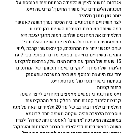
אזרחות. "חשוב לציין שהלמידה הבינתחומית מבוססת על
תוכניות הלימודים של משרד החינוך." מדגישה רייס.
יותר זמן מחנך תלמיד
לצד השינויים הפדגוגיים, בית הספר נערך השנה לאפשר
כמה שיותר משבצות במערכת השעות בהן יפגשו
התלמידים את המחנכים שלהם. דמות מחנך יציבה היא
משמעותית בחייהם של התלמידים בשנים האלו וככל
שהם יפגשו יותר את המחנכים, כך יתאפשרו קרבה ,ליווי
ותמיכה בשינויים בחייהם. בפועל מדובר בפועל בכ- 7 עד
15 שעות של מחנך עם כיתת האם שלו, בהתאם למקצוע
הלימוד של המחנך. "יתקיים שיעור משותף של המחנכים
יחד עם היועצת ובנוסף משבצת במערכת שתעסוק
בפיתוח כישורי מנהיגות" מפרטת רייס.
כיתות קטנות
רייס מעדכנת כי נעשים מאמצים מיוחדים לייצר השנה
קבוצות לימוד קטנות יותר. בחלק גדול מהמקצועות
התלמידים ילמדו בהרכב של עד 20 תלמידים וזאת על מנת
שסביבת הלמידה תהיה שקטה ונעימה יותר. לדוגמא
במשבצות המערכת "מדעים" ו"אסטרטגיות למידה" ילמדו
השנה בחצאי כיתות כדי לאפשר מרחב להתנסות והעמקה".