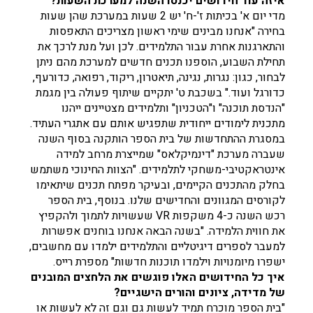
איזה עוד חידושים יכנסו השנה למערכת השעות?
מדי יום א' בכיתות ז'-ח' יש 2 שעות במערכת שהן שעות
בחירה "אנחנו מבינים שימי ראשון מצריכים התאפסות
והתארגנות אחרת עבור התלמידים. לכן ועל מנת לרכך את
תחילת השבוע, הוספנו תכנים חדשים למערכת מהם ניתן
לבחור, כגון: נגרות, נגינה, תיאטרון, ריקוד, רפואה, כדורעף,
כדורגל ועוד." בשכבת ט' יתקיים שיתוף פעולה בין מגמת
"הנדסת תוכנה" ו"הטכניון" ותלמידים מצטיינים ייהנו
מתכנית לימודים ייחודית שתפגיש אותם עם אתגרי העתיד.
במסגרת ההתחדשות של בית הספר הותקנה בסוף השנה
שעברה מערכת "דינמיקלאס" שמייצרת מרחב למידה
אינטראקטיבי-משחקי לתלמידים. "הצוות החינוכי משתמש
בחלק מהתכנים הקיימים, ובעיקר מפתח תכנים שיתאימו
לקורסים המגוונים והחדישים שלנו. בנוסף, בית הספר
רכש השנה כ-4 משקפות VR שעשויות לתמוך ולהקפיץ
את חווית הלמידה. "בשנה הבאה אנחנו בוחנים אפשרות
למעבר לספרים דיגיטליים והתלמידים ילמדו עם מחשבים,
ישפרו מיומנויות וילמדו תוכנות חדשות" מספרת רייס.
איך כל החידושים האלו פוגשים את הלחצים המובנים
של מדידה, ציונים והורים הישגיים?
"בית הספר מוכרח תמיד לעשות גם וגם זה לא לעשות או