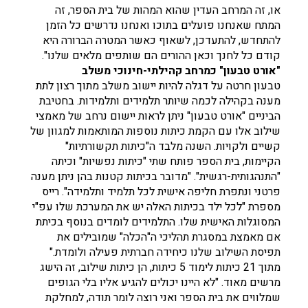
או, זה המרחב העדין שהוא המהות של בית הספר, זה
המתח שאנחנו פועלים בתוכו ואנחנו נדרשים כל הזמן
להתחדש, להתעדכן, לשאוף כאשר המטרה הברורה היא
קודם כל לחנך וכאן ההורים הם שותפים מלאים שלנו".
"אורט טבעון" כמרחב קהילתי-חינוכי משלב
טבעון חרטה על דגלה להיות יישוב משלב מתוך רצון לתת
מענה בקהילה לכמה שיותר תלמידים ותלמידות. בחטיבת
הביניים "אורט טבעון" ניתן לראות יישום נרחב של מאמצי
שילוב אלו עם הקמת כיתות נוספות המותאמות למגוון של
קשיים ולקויות. השנה מלבד ה"כיתות תקשורתיות"
הקיימות, בית הספר פותח שתי "כיתות נפשיות" וכיתה
"התנהגותית-רגשית". "מדובר בכיתות קטנות בהן ניתן מענה
פרטני ונתפרת חליפה אישית לכל תלמיד ותלמידה". רייס
מספרת "לכל ילד בכיתות האלה יש את המערכת שלו עפ"י
המסוגלות האישית שלו. התלמידים לומדים בנוסף בכיתת
אם מאמצת במסגרת תהליכי ה"הכלה" שמובילים את
תפיסת השילוב שלנו כיחידה חברתית פעילה ולומדת."
מתוך 21 כיתות לימוד 5 כיתות, הן כיתות שילוב, זה הישג
מרשים מאוד. "לא היינו יכולים להגיע אליו בלי הגופים
שמלווים את בית הספר ואני רוצה לומר תודה, למחלקת