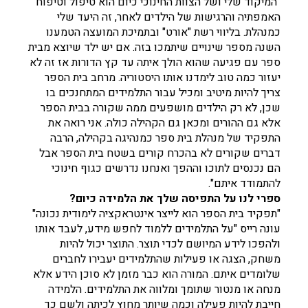
"המיקוד שלי ושל הצוות החינוכי כיום הוא טיפול וטיפוח
האמפתיה והרגישות של הילדים לאחר, זה היעד שלי
כמנהלת. בליווי רשת "אורט" ובתמיכת המועצה הטמענו
השנה מספר שינויים שיתמכו בזה. אם יש ילד שיוצא מבית
ספר עם פגיעה שהוא הולך איתה עד קץ הדורות אז זה לא
יעזור כמה טוב לימדנו אותו היסטוריה. מרחב בית הספר
צריך להיות מיטיב ומכיל עבור התלמידים המתחנכים בו
שכן, לא רק הילדים מושפעים ממה שקורה בבית הספר
אלא גם ההורים ומכאן גם הקהילה כולה. אני רואה את
התפקיד של מנהלת בית ספר כמנהיגה בקהילה, הרבה
דברים שקורים לא בהכרח קורים בשטח בית הספר אבל
הם נכנסים לתוכו וההפך ואנחנו נדרשים כגוף חינוכי
להתמודד איתם".
ספרי לנו על התפיסה שלך את הלמידה כיום?
"תפקיד בית הספר הוא לייצר אינטראקציה לימודית נכונה"
עונה רייס "על התלמידים ללמוד לחפש מידע, לעבד אותו
ולהפכו לידע המיושם לכדי תוצר. התוצר יכול להיות
משחק, הצגה או פעילות שהתלמידים יעבירו לחברים
שלומדים איתם. המורה הוא כבר מזמן לא סוכן הידע אלא
מנחה או מנטור שתומך ומלווה את התלמידים. הלמידה
חייבת להיות פעילה וכמה שיותר מחוץ לכיתה ולשם כך