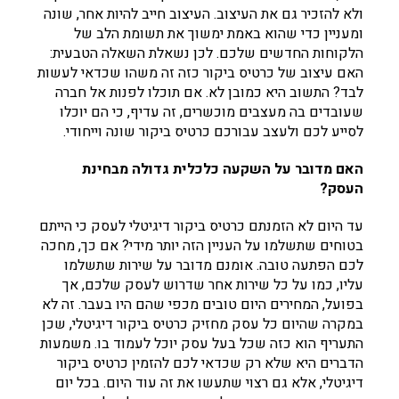
ולא להזכיר גם את העיצוב. העיצוב חייב להיות אחר, שונה
ומעניין כדי שהוא באמת ימשוך את תשומת הלב של
הלקוחות החדשים שלכם. לכן נשאלת השאלה הטבעית:
האם עיצוב של כרטיס ביקור כזה זה משהו שכדאי לעשות
לבד? התשוב היא כמובן לא. אם תוכלו לפנות אל חברה
שעובדים בה מעצבים מוכשרים, זה עדיף, כי הם יוכלו
לסייע לכם ולעצב עבורכם כרטיס ביקור שונה וייחודי.
האם מדובר על השקעה כלכלית גדולה מבחינת
העסק?
עד היום לא הזמנתם כרטיס ביקור דיגיטלי לעסק כי הייתם
בטוחים שתשלמו על העניין הזה יותר מידי? אם כך, מחכה
לכם הפתעה טובה. אומנם מדובר על שירות שתשלמו
עליו, כמו על כל שירות אחר שדרוש לעסק שלכם, אך
בפועל, המחירים היום טובים מכפי שהם היו בעבר. זה לא
במקרה שהיום כל עסק מחזיק כרטיס ביקור דיגיטלי, שכן
התעריף הוא כזה שכל בעל עסק יוכל לעמוד בו. משמעות
הדברים היא שלא רק שכדאי לכם להזמין כרטיס ביקור
דיגיטלי, אלא גם רצוי שתעשו את זה עוד היום. בכל יום