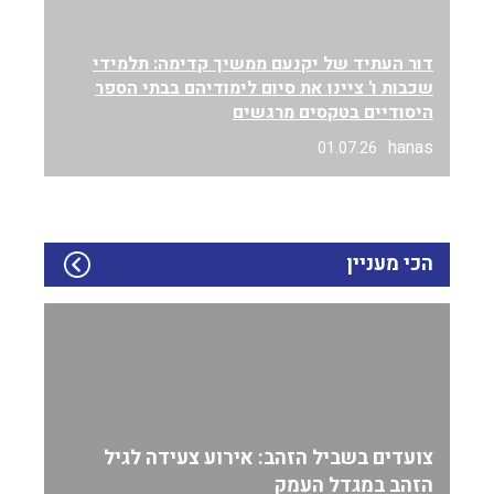
דור העתיד של יקנעם ממשיך קדימה: תלמידי
שכבות ו' ציינו את סיום לימודיהם בבתי הספר
היסודיים בטקסים מרגשים
hanas
01.07.26
הכי מעניין
צועדים בשביל הזהב: אירוע צעידה לגיל
הזהב במגדל העמק