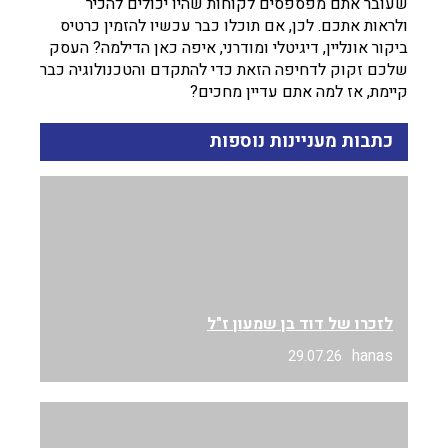
שעובר אתם מפספסים לקוחות שהיו יכולים להכיר
ולראות אתכם. לכן, אם תוכלו כבר עכשיו להזמין כרטיס
ביקור אונליין, דיגיטלי ומודרני, איפה כאן הדילמה? העסק
שלכם זקוק לדחיפה הזאת כדי להתקדם והטכנולוגיה כבר
קיימת, אז למה אתם עדיין מחכים?
כתבות מעניינות נוספות
לזכרו של דוד בן שמעון ז"ל
hanas
29.07.26