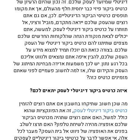
דיגיטלי שמיועד לעסק שלכם. זה נכון שהיום הרעיון של
כרטיס ביקור פיזי כבר יחסית חלף מהעולם, אך את מקומו
תופסים כרטיסי הביקור הדיגיטליים. לכן, אם גם אתם
רוצים שהעסק שלכם ייראה מתקדם, מוביל ורציני, אל
תוותרו על כרטיס ביקור דיגיטלי לעסק. למעשה, אתם
יכולים לצאת מנקודת הנחה שהלקוחות החדשים שלכם
מצפים שתיתנו להם כרטיס ביקור דיגיטלי של העסק
שלכם. בצורה כזאת הם יוכלו תמיד למצוא מידע על
העסק שלכם, להבין איפה אתם נמצאים ולנווט אליכם
בכל רגע נתון. יש לכך משמעות אדירה מבחינת המיתוג של
העסק והקידום שלו, אז למה לחשוב פעמיים לפני שאתם
מזמינים כרטיס כזה?
איזה כרטיס ביקור דיגיטלי לעסק יתאים לכם?
מה שכן חשוב שתיקחו בחשבון אם אתם רוצים להזמין
כרטיס ביקור דיגיטלי לעסק
, זה את הפונקציות שהוא
כולל. למשל, האם אתם רוצים שתהיה מכרטיס הביקור
שלכם אופציה מהירה לשיחת טלפון? האם תרצו לשלב
בפנים את האופציה של ניווט אל בית העסק? מעבר לכל
אלה, אי אפשר לדבר על כרטיסי ביקור דיגיטליים לעסקים