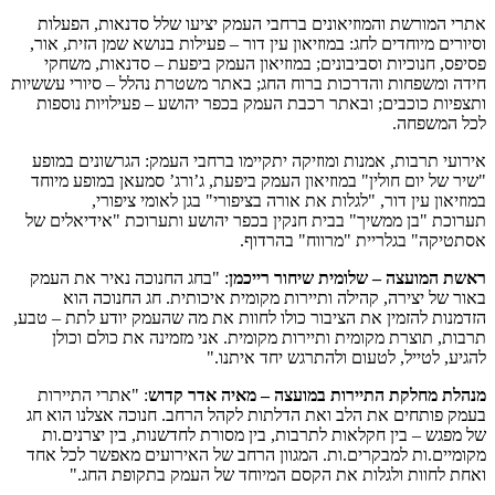
אתרי המורשת והמוזיאונים ברחבי העמק יציעו שלל סדנאות, הפעלות
וסיורים מיוחדים לחג: במוזיאון עין דור – פעילות בנושא שמן הזית, אור,
פסיפס, חנוכיות וסביבונים; במוזיאון העמק ביפעת – סדנאות, משחקי
חידה ומשפחות והדרכות ברוח החג; באתר משטרת נהלל – סיורי עששיות
ותצפיות כוכבים; ובאתר רכבת העמק בכפר יהושע – פעילויות נוספות
לכל המשפחה.
אירועי תרבות, אמנות ומוזיקה יתקיימו ברחבי העמק: הגרשונים במופע
"שיר של יום חולין" במוזיאון העמק ביפעת, ג’ורג’ סמעאן במופע מיוחד
במוזיאון עין דור, "לגלות את אורה בציפורי" בגן לאומי ציפורי,
תערוכת "בן ממשיך" בבית חנקין בכפר יהושע ותערוכת "אידיאלים של
אסתטיקה" בגלריית "מרווח" בהרדוף.
ראשת המועצה – שלומית שיחור רייכמן
: "בחג החנוכה נאיר את העמק
באור של יצירה, קהילה ותיירות מקומית איכותית. חג החנוכה הוא
הזדמנות להזמין את הציבור כולו לחוות את מה שהעמק יודע לתת – טבע,
תרבות, תוצרת מקומית ותיירות מקומית. אני מזמינה את כולם וכולן
להגיע, לטייל, לטעום ולהתרגש יחד איתנו."
מנהלת מחלקת התיירות במועצה – מאיה אדר קדוש
: "אתרי התיירות
בעמק פותחים את הלב ואת הדלתות לקהל הרחב. חנוכה אצלנו הוא חג
של מפגש – בין חקלאות לתרבות, בין מסורת לחדשנות, בין יצרנים.ות
מקומיים.ות למבקרים.ות. המגוון הרחב של האירועים מאפשר לכל אחד
ואחת לחוות ולגלות את הקסם המיוחד של העמק בתקופת החג."