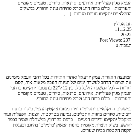
העמק מגוון פעילויות, אירועים, סדנאות, סיורים, טעמים מקומיים
ותערוכות – כולם ברוח החג ולרגל פתיחת עונת החורף. במשקים
החקלאיים יתקיימו חוויות מגוונות: […]
חנן אסולין
11.12.25
20:22
Post Views:
237
תגובות 0
המועצה האזורית עמק יזרעאל ואתרי התיירות בכל רחבי העמק מזמינים
את הציבור הרחב לעשרה ימים של חגיגות חנוכה מלאות אור, קסם
וחוויות – לכל המשפחה ולכל גיל. בין 12 ל־22 בדצמבר יתקיימו ברחבי
העמק מגוון פעילויות, אירועים, סדנאות, סיורים, טעמים מקומיים
ותערוכות – כולם ברוח החג ולרגל פתיחת עונת החורף.
במשקים החקלאיים יתקיימו חוויות מגוונות: קטיף עצמי, ביקור ברפת
רובוטית, סיורים בחוות התבלינים, נסיעה בטרקטור, הצגות, הפעלות ועוד.
במקביל יתקיימו ירידים חגיגיים – ברפת בהרדוף, במשׁתלת שמיר בכפר
יהושע, בשוק תוצרת מקומית בחנות המשק 'כרמלים' בהיוגב ובעגלת
הקפה הקטפת בבית שערים.