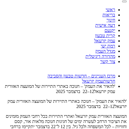
ראשי
בריאות
חינוך
דעה אישית
יקנעם
קרית טבעון
עמק יזרעאל
רמת ישי
מגדל העמק
מהדורה דיגיטלית
צור קשר
מרכז העניינים – חדשות טבעון והסביבה
חדשות
עמק יזרעאל
'להאיר את העמק' – חנוכה באתרי התיירות של המועצה האזורית
עמק יזרעאל12–22 בדצמבר 2025
'להאיר את העמק' – חנוכה באתרי התיירות של המועצה האזורית עמק
יזרעאל12–22 בדצמבר 2025
המועצה האזורית עמק יזרעאל ואתרי התיירות בכל רחבי העמק מזמינים
את הציבור הרחב לעשרה ימים של חגיגות חנוכה מלאות אור, קסם
וחוויות – לכל המשפחה ולכל גיל. בין 12 ל־22 בדצמבר יתקיימו ברחבי