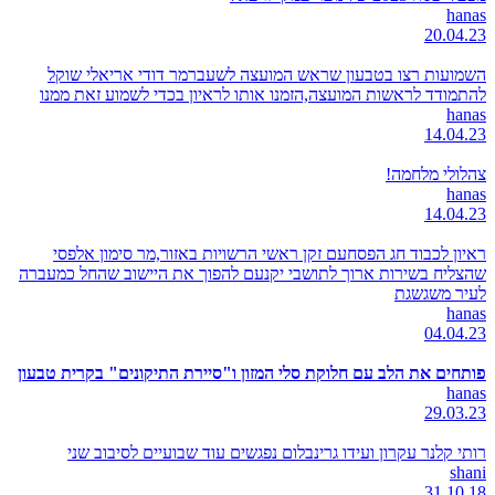
hanas
20.04.23
השמועות רצו בטבעון שראש המועצה לשעברמר דודי אריאלי שוקל
להתמודד לראשות המועצה,הזמנו אותו לראיון בכדי לשמוע זאת ממנו
hanas
14.04.23
צהלולי מלחמה!
hanas
14.04.23
ראיון לכבוד חג הפסחעם זקן ראשי הרשויות באזור,מר סימון אלפסי
שהצליח בשירות ארוך לתושבי יקנעם להפוך את היישוב שהחל כמעברה
לעיר משגשגת
hanas
04.04.23
פותחים את הלב עם חלוקת סלי המזון ו"סיירת התיקונים" בקרית טבעון
hanas
29.03.23
רותי קלנר עקרון ועידו גרינבלום נפגשים עוד שבועיים לסיבוב שני
shani
31.10.18