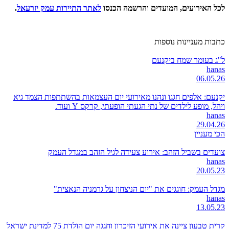
לכל האירועים, המועדים והרשמה הכנסו
לאתר התיירות עמק יזרעאל
.
כתבות מעניינות נוספות
ל"ג בעומר שמח ביקנעם
hanas
06.05.26
יקנעם: אלפים חגגו ונהנו מאירועי יום העצמאות בהשתתפות הצמד גיא
ויהל, מופע לילדים של נתי הגעתי הופעתי, קרקס Y ועוד.
hanas
29.04.26
הכי מעניין
צועדים בשביל הזהב: אירוע צעידה לגיל הזהב במגדל העמק
hanas
20.05.23
מגדל העמק: חוגגים את "יום הניצחון על גרמניה הנאצית"
hanas
13.05.23
קרית טבעון ציינה את אירועי הזיכרון וחגגה יום הולדת 75 למדינת ישראל