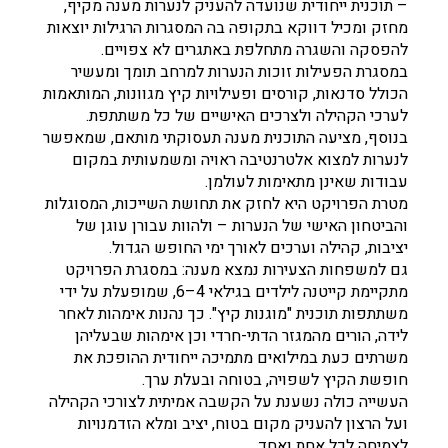
– תוכנית ייחודית שנועדה להעניק לנערות מענה מקיף,
מחזק ומכיל דווקא בתקופה בה המסגרות הרגילות יוצאות
להפסקה והשגרה מתחלפת באתגרים לא צפויים.
במסגרת הפעילות זוכות הנערות למרחב תומך ומעשיר
הכולל סדנאות, קורסים ופעילויות קיץ מגוונות, המותאמות
לערכי הקהילה ולצרכים האישיים של כל משתתפת.
בנוסף, מציעה התוכנית מענה תעסוקתי מותאם, שמאפשר
לנערות למצוא אלטרנטיבה ראויה ומשמעותית במקום
עבודות שאינן מתאימות לעולמן.
מטרת הפרויקט היא לחזק את תחושת השייכות, המסוגלות
והביטחון האישי של הנערות – ולהוות עבורן עוגן של
יציבות, קהילה וערכים לאורך ימי החופש הגדול.
גם למשפחות הצעירות נמצא מענה: במסגרת הפרויקט
מתקיימת קייטנה לילדים בגילאי 4–6, שמופעלת על ידי
משתתפות תוכנית "מוגנות קיץ". כך נהנות אימהות לאחר
לידה, הורים מהמגזר הדתי-חרדי וכן אימהות שבעליהן
משרתים כעת במילואים מתמיכה ייחודית ההופכת את
חופשת הקיץ לשפויה, בטוחה ובעלת ערך.
העשייה כולה נשענת על הקשבה אמיתית לצורכי הקהילה
ועל הרצון להעניק מקום בטוח, יציב ומלא הזדמנויות
לצמיחה לכל אחת ואחד.