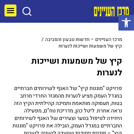
פתח סרגל נגישות
מרכז העניינים – חדשות טבעון והסביבה
קיץ של משמעות ושייכות לנערות
קיץ של משמעות ושייכות
לנערות
פרויקט "מוגנות קיץ" של האגף לשירותים חברתיים
במגדל העמק מציע לנערות מהמגזר החרדי מרחב
בטוח, תעסוקה מותאמת ותמיכה קהילתית הקיץ הזה
נראה אחרת. ליטל כהן, מדריכת נוח"ם, מפעילה
היחידה לטיפול בנוער וצעירים של האגף לשירותים
החברתיים במגדל העמק, הובילה את פרויקט "מוגנות
קיץ" – תוכנית ייחודית שנועדה להעניק לנערות