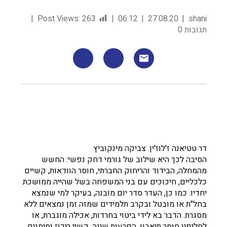
Post Views:
263
06:12
27.08.20
shani
תגובות 0
דר טטיאנה ז'לוז'ין. צביקה מינקוביץ
הסיבה לכך היא שילוב של גורמי דחק נפשי: החשש
מהמחלה, הבידוד והריחוק החברתי, חוסר הוודאות, קשיים
כלכליים, חיכוכים עם בני המשפחה בשל שהייה ממושכת
יחדיו. כמו כן, העדר סדר יום מובנה, בעיקר למי שנמצא
בחל"ת או מובטל ובקרב תלמידים שמזה זמן נמצאים ללא
מסגרת. הדבר בא לידי ביטוי בחרדות, אכילה מוגברת, או
לחליפין חוסר תיאבון, הפרעות שינה, קשיי ריכוז וסימנים