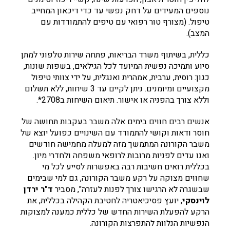
נוספים המעידים על דחק נפשי עד כדי דיכאון המחייב
טיפול. (מצורף טור רפואי עם טיפים להתמודדות עם
המצב).
כללית, בשיתוף משרד הבריאות, פתחה שירות טלפוני למתן
סיוע ותמיכה נפשית המיועד לכל הגילאים, בשפות שונות,
כגון: רוסית, ערבית, אמהרית ואנגלית, על ידי צוותי טיפול
מקצועיים ומיומנים. ניתן לקיים עד 3 שיחות, ללא תשלום
וללא צורך בהפניה או אישור. תיאום השיחות ב2708*.
אנשים רבים חווים בימים אלה משבר בעקבות תחושה של
חוסר ודאות וקושי להתמודד עם השינויים כפועל יוצא של
משבר הקורונה המתמשך מזה למעלה מחמישה חודשים
ואנו עדים לפניות מרובות לרופאי משפחה ולחדרי מיון.
בכללית רואים חשיבות רבה באפשרות לסייע לכל מי
שחווים מצוקה על רקע משבר הקורונה, גם למי שבימים
שבשגרה לא הרגישו צורך לפנות לעזרה", מסביר
ד"ר ירדן
לוינסקי
, יועץ פסיכיאטריה לחטיבת הקהילה בכללית, את
הרקע להפעלת השירות החדש של כללית כמענה למצוקות
הנפשיות הנלוות להתפרצות הקורונה.