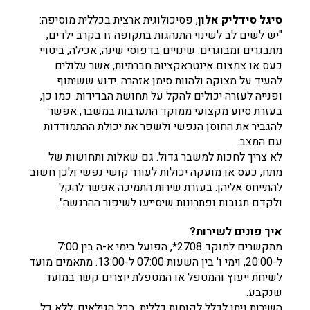
סיגל סידליק אלון
, פסיכולוגית ארצית בכללית מוסיפה:
"יש לשים לב לשינוי התנהגות בתקופה זו בקרב ילדים,
מתבגרים ומבוגרים. שינויים בדפוסי שינה, אכילה, ביטויי
כעס או צמצום אינטראקציות חברתיות, אשר עלולים
להעיד על מצוקה ולהוות סימן אזהרה. ידוע ששיתוף
ופנייה לעזרה יכולים להקל על תחושת הבדידות. כמו כן,
בעזרת סיוע מקצועי ממוקד התערבות במשבר, אפשר
להגביר את החוסן הנפשי ולשפר את יכולת ההתמודדות
עם המצב.
לא צריך לחכות למשבר גדול. גם שאלות ותחושות של
מתח, כעס או מועקה יכולות לעורר קושי נפשי ולכן חשוב
להתייחס אליהן. בעזרת שירות התמיכה אפשר להקל
ולקדם תגובות ופתרונות שיסייעו לשיפור ההרגשה".
איך פונים לשירות?
מתקשרים למוקד 2708*, הפועל בימי א-ה בין 7:00
ל-20:00, וימי ו' בין השעות 07:00 ל-13:00. מתאמים מועד
לשיחת ייעוץ והמטפל או המטפלת יוצרים קשר במועד
שנקבע.
השירות ניתן לכלל לקוחות כללית, בכל הגילאים, ללא כל