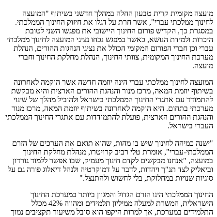
מועצה מקומית קרית טבעון החלה במהלך חדשני בשיתוף "המועצה
לחינוך ממלכתי עברי", אשר חרת על דגלו את חיזוק החינוך הממלכתי.
במסגרת כך, הקדיש פורום החינוך היישובי את מפגשו השני לטובת
היכרות ולמידת הנושא, כאשר במפגש נכחו נציגי המועצה לחינוך ממלכתי
עברי וכן חברי הפורום המקומי הכולל את נציגי הנהגות ההורים, הנהלת
מערכת החינוך המקומית, צוותי החינוך, הנהלת מחלקת החינוך וחברי
מועצה.
המועצה לחינוך ממלכתי עברי הינה יוזמה חדשה אשר הוקמה לאחרונה
בשיתוף יוזמת המאה, מרכז מנור והנהגת ההורים הארצית והיא מבקשת
להתמודד עם אתגרי החינוך הממלכתי בישראל ולהוביל מהלך של שינוי
מערכתי בתחום. היא הוקמה לאחרונה בשיתוף יוזמת המאה, מרכז מנור
והנהגת ההורים הארצית, פועלת להתמודדות עם אתגרי החינוך הממלכתי
העברי בישראל.
"ישנה כמיהה לחינוך שיש בו מהות, שהוא תואם את הערכים של הזרם
הממלכתי-עברי", אומרת טלי רביב קרויטרו, מנהלת מחלקת החינוך
במועצה, "אנחנו מבקשים לקדם חינוך מעמיק, שבו אפשר ללמוד גורדון
וביאליק לצד תנ"ך ויהדות, לדבר על דמוקרטיה ולנהל דיאלוג פורה גם על
סוגיות שנויות במחלוקת, בלי לחשוש ולהתנצל."
החינוך הממלכתי הינו הזרם הגדול והמגוון ביותר במערכת החינוך
הישראלית, המשרת למעלה ממיליון תלמידים ומהווה 42% מכלל
התלמידים במערכת, אך למרות היקפו הוא סובל משיעור תקציבים נמוך