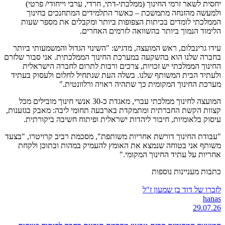
יחסית לשאר זרמי החינוך (ממלכתי-דתי, חרדי, ערבי וייחודי/ פרטי)
ולמעשה מהזנחה מתמשכת – כאשר התלמידים המתחנכים בחינוך
הממלכתי לומדים בכיתות הצפופות ביותר ומקבלים את מספר שעות
הלימוד הנמוך ביותר בהשוואה לזרמים האחרים.
עידו גרינבלום, ראש המועצה, מדגיש: "השינוי הגדול והמשמעותי ביותר
בחברה שלנו הוא בהשקעה במערכת החינוך הממלכתית. אני סבור שלזרם
החינוך הממלכתי יש זכויות, צרכים ורבות לתרום לחברה הישראלית
ולעתיד הבית המשותף שלנו. בשלה העת שנתחיל לחלום ולעסוק בעתיד
מערכת החינוך המקומית כך שתהיה ראויה ורלוונטית."
המועצה לחינוך ממלכתי עברי, מאגדת כ-30 אנשי חינוך מובילים מכל
קצוות הקשת החברתית ומתמקדת בארבעה תחומי ליבה: מאבק בגזענות,
עיסוק בלאומיות, חיבור ליהדות ישראלית ופיתוח חשיבה ביקורתית.
"עבודת החינוך דורשת אחריות משותפת", מסכמת רביב קרויטרו, "בצעד
משותף אני בטוחה שנמצא את האומץ להעמיק במהות ובתוכן ולקחת
אחריות על עתיד החינוך המקומי."
כתבות מעניינות נוספות
לזכרו של דוד בן שמעון ז"ל
hanas
29.07.26