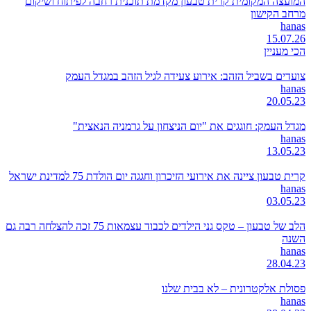
המועצה המקומית קרית טבעון מקדמת תוכנית רחבה לפיתוח ושיקום
מרחב הקישון
hanas
15.07.26
הכי מעניין
צועדים בשביל הזהב: אירוע צעידה לגיל הזהב במגדל העמק
hanas
20.05.23
מגדל העמק: חוגגים את "יום הניצחון על גרמניה הנאצית"
hanas
13.05.23
קרית טבעון ציינה את אירועי הזיכרון וחגגה יום הולדת 75 למדינת ישראל
hanas
03.05.23
הלב של טבעון – טקס גני הילדים לכבוד עצמאות 75 זכה להצלחה רבה גם
השנה
hanas
28.04.23
פסולת אלקטרונית – לא בבית שלנו
hanas