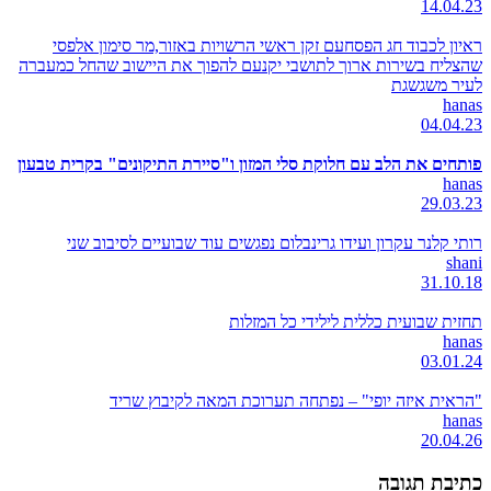
14.04.23
ראיון לכבוד חג הפסחעם זקן ראשי הרשויות באזור,מר סימון אלפסי
שהצליח בשירות ארוך לתושבי יקנעם להפוך את היישוב שהחל כמעברה
לעיר משגשגת
hanas
04.04.23
פותחים את הלב עם חלוקת סלי המזון ו"סיירת התיקונים" בקרית טבעון
hanas
29.03.23
רותי קלנר עקרון ועידו גרינבלום נפגשים עוד שבועיים לסיבוב שני
shani
31.10.18
תחזית שבועית כללית לילידי כל המזלות
hanas
03.01.24
"הראית איזה יופי" – נפתחה תערוכת המאה לקיבוץ שריד
hanas
20.04.26
כתיבת תגובה