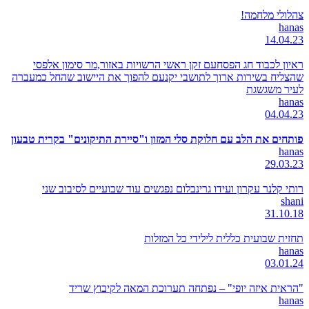
צהלולי מלחמה!
hanas
14.04.23
ראיון לכבוד חג הפסחעם זקן ראשי הרשויות באזור,מר סימון אלפסי
שהצליח בשירות ארוך לתושבי יקנעם להפוך את היישוב שהחל כמעברה
לעיר משגשגת
hanas
04.04.23
פותחים את הלב עם חלוקת סלי המזון ו"סיירת התיקונים" בקרית טבעון
hanas
29.03.23
רותי קלנר עקרון ועידו גרינבלום נפגשים עוד שבועיים לסיבוב שני
shani
31.10.18
תחזית שבועית כללית לילידי כל המזלות
hanas
03.01.24
"הראית איזה יופי" – נפתחה תערוכת המאה לקיבוץ שריד
hanas