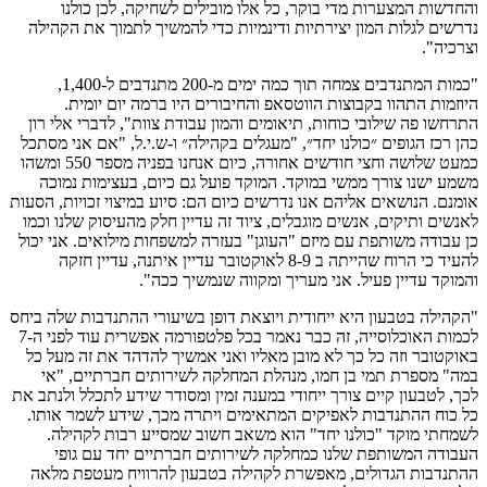
והחדשות המצערות מדי בוקר, כל אלו מובילים לשחיקה, לכן כולנו
נדרשים לגלות המון יצירתיות ודינמיות כדי להמשיך לתמוך את הקהילה
וצרכיה".
"כמות המתנדבים צמחה תוך כמה ימים מ-200 מתנדבים ל-1,400,
היוזמות התהוו בקבוצות הווטסאפ והחיבורים היו ברמה יום יומית.
התרחשו פה שילובי כוחות, תיאומים והמון עבודת צוות", לדברי אלי רון
כהן רכז הגופים ״כולנו יחד״, "מעגלים בקהילה״ ו-ש.י.ל, "אם אני מסתכל
כמעט שלושה וחצי חודשים אחורה, כיום אנחנו בפניה מספר 550 ומשהו
משמע ישנו צורך ממשי במוקד. המוקד פועל גם כיום, בעצימות נמוכה
אומנם. הנושאים אליהם אנו נדרשים כיום הם: סיוע במיצוי זכויות, הסעות
לאנשים ותיקים, אנשים מוגבלים, ציוד זה עדיין חלק מהעיסוק שלנו וכמו
כן עבודה משותפת עם מיזם "העוגן" בעזרה למשפחות מילואים. אני יכול
להעיד כי הרוח שהייתה ב 8-9 לאוקטובר עדיין איתנה, עדיין חזקה
והמוקד עדיין פעיל. אני מעריך ומקווה שנמשיך ככה".
"הקהילה בטבעון היא ייחודית ויוצאת דופן בשיעורי ההתנדבות שלה ביחס
לכמות האוכלוסייה, זה כבר נאמר בכל פלטפורמה אפשרית עוד לפני ה-7
באוקטובר וזה כל כך לא מובן מאליו ואני אמשיך להדהד את זה מעל כל
במה" מספרת תמי בן חמו, מנהלת המחלקה לשירותים חברתיים, "אי
לכך, לטבעון קיים צורך ייחודי במענה זמין ומסודר שידע לתכלל ולנתב את
כל כוח ההתנדבות לאפיקים המתאימים ויתרה מכך, שידע לשמר אותו.
לשמחתי מוקד "כולנו יחד" הוא משאב חשוב שמסייע רבות לקהילה.
העבודה המשותפת שלנו כמחלקה לשירותים חברתיים יחד עם גופי
ההתנדבות הגדולים, מאפשרת לקהילה בטבעון להרוויח מעטפת מלאה