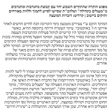
מפגש הוקרה שהתקיים השבוע יחד עם קבוצת מתנדבות ומתנדבים
מ"מעגלים בקהילה" ושלהב"ת שסייעו לסייע לתמוך וללוות באזרחים
ותיקים ביישוב | קרדיט: דוברות המועצה
המוקד הוקם ע"י צעירים מטבעון בימי הקורונה וזכה לחיים חדשים לאחר
אירועי ה-7 באוקטובר. עיקר העשייה הייתה בתקופה ההיא, כאשר
המענים שנתן המוקד היו קריטיים לניהול פעילות ההתנדבות הענפה
בקהילה מגויסת בסדר גודל של טבעון. המוקד הופעל מחדש במהרה בזכות
תשתית של מתנדבות ומתנדבים פעילים ובזכות שיתופי הפעולה הקיימים
בתוך טבעון של הארגונים עם המחלקה לשירותים חברתיים. המוקד חלש
על מס' תחומים: גם קלט פניות של תושבים/ות, גם הקים מאגר של
מתנדבים/ות פעילים/ות במיזמים הקהילתיים השונים, גם שידך בהצלחה
בין האדם הנכון למשימה הנכונה וגם תמך ביוזמות התנדבותיות וארגונים
אחרים.
"עם כניסתי לתפקיד במחלקה לשירותים חברתיים שמתי לי ליעד להוות
בית לכל ארגוני הגג והיוזמות ולתמוך יוזמות וצרכים שעולים מהקהילה.
אירועי ה-7 באוקטובר וההירתמות של החברה האזרחית האיצו את
התהליכים. התשתית הארגונית הפעילה של "מעגלים בקהילה", מוקד
"כולנו יחד", עמותת "מעומק הלב", "חברותא" והרשת הקהילתית –
אפשרה לנו להתארגן ולפעול מהר מהמצופה. הצלחנו לתת מענים לצרכי
חירום אקוטיים מיד בימים הראשונים" מספרת סילביה מרג'יה, מנהלת
תחום התנדבות וקהילה במועצה, "כיום האתגרים בניהול גופי ההתנדבות
הפעילים היא אחרת, שכן אורך המערכה, ההתנהלות ב-"שיגרת חירום"