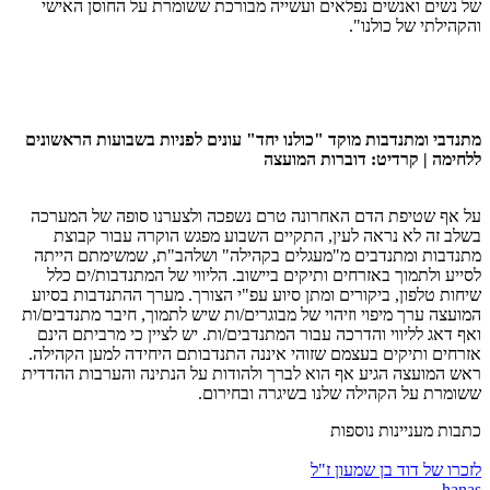
של נשים ואנשים נפלאים ועשייה מבורכת ששומרת על החוסן האישי
והקהילתי של כולנו".
מתנדבי ומתנדבות מוקד "כולנו יחד" עונים לפניות בשבועות הראשונים
ללחימה | קרדיט: דוברות המועצה
על אף שטיפת הדם האחרונה טרם נשפכה ולצערנו סופה של המערכה
בשלב זה לא נראה לעין, התקיים השבוע מפגש הוקרה עבור קבוצת
מתנדבות ומתנדבים מ"מעגלים בקהילה" ושלהב"ת, שמשימתם הייתה
לסייע ולתמוך באזרחים ותיקים ביישוב. הליווי של המתנדבות/ים כלל
שיחות טלפון, ביקורים ומתן סיוע עפ"י הצורך. מערך ההתנדבות בסיוע
המועצה ערך מיפוי וזיהוי של מבוגרים/ות שיש לתמוך, חיבר מתנדבים/ות
ואף דאג לליווי והדרכה עבור המתנדבים/ות. יש לציין כי מרביתם הינם
אזרחים ותיקים בעצמם שזוהי איננה התנדבותם היחידה למען הקהילה.
ראש המועצה הגיע אף הוא לברך ולהודות על הנתינה והערבות ההדדית
ששומרת על הקהילה שלנו בשיגרה ובחירום.
כתבות מעניינות נוספות
לזכרו של דוד בן שמעון ז"ל
hanas