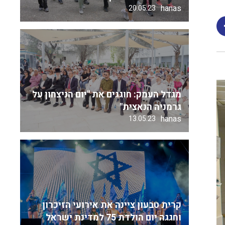
hanas
20.05.23
מגדל העמק: חוגגים את "יום הניצחון על
גרמניה הנאצית"
hanas
13.05.23
קרית טבעון ציינה את אירועי הזיכרון
וחגגה יום הולדת 75 למדינת ישראל