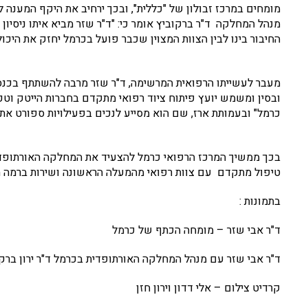
מומחים במרכז זבולון של "כללית", ובכך ירחיב את היקף המענה 
מנהל המחלקה ד"ר ברקוביץ אומר כי: "ד"ר שזר מביא איתו ניסיון 
החיבור בינו לבין הצוות המצוין שכבר פועל בכרמל יחזק את היכול
מעבר לעשייתו הרפואית המרשימה, ד"ר שזר מרבה להשתתף בכנסים
ובסין ומשמש יועץ פיתוח ציוד רפואי מתקדם בחברות הייטק וטכנ
כרמל" ובעמותת ארז, שם הוא מסייע לנכים בפעילויות ספורט אתגרי
בכך ממשיך המרכז הרפואי כרמל להצעיד את המחלקה האורתופדית
טיפול מתקדם עם צוות רפואי מהמעלה הראשונה ושירות ברמה ה
בתמונות :
ד"ר אבי שזר – מומחה הכתף של כרמל
ד"ר אבי שזר עם מנהל המחלקה האורתופדית בכרמל ד"ר ירון ברק
קרדיט צילום – אלי דדון וירון חזן