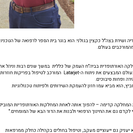
 גדל בנהריה ושירת בצה"ל כקצין בגולני. הוא בוגר בית הספר לרפואה של הטכניון
מהמורכבים בעולם.
חלקה האורתופדית בביה"ח העמק של כללית במשך שנים רבות וניהל את
תחום הכתף בבית החולים . ד"ר שזר הוא בין המנתחים הבודדים בעולם המבצעים את ניתוח ה-Latarjet המורכב לטיפול בפריקות חוזרות
ה ופחות סיבוכים.
יץ, הוא מביא עמו חזון להעמקת השירותים ולפיתוח טכנולוגיות
 את המחלקה קדימה – להפוך אותה לאחת המחלקות האורתופדיות המוביל
 לקדם גם את החינוך הרפואי ולבנות את הדור הבא של המומחים."
יעניק גם ייעוציים מעקב, וטיפול בחולים בקהילה כחלק ממרפאות