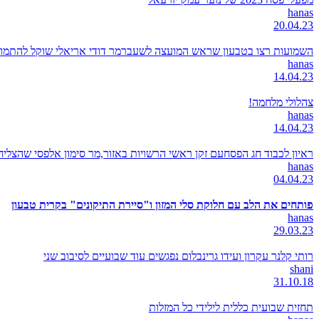
hanas
20.04.23
השמועות רצו בטבעון שראש המועצה לשעברמר דודי אריאלי שוקל להתמודד
hanas
14.04.23
צהלולי מלחמה!
hanas
14.04.23
ראיון לכבוד חג הפסחעם זקן ראשי הרשויות באזור,מר סימון אלפסי שהצל
hanas
04.04.23
פותחים את הלב עם חלוקת סלי המזון ו"סיירת התיקונים" בקרית טבעון
hanas
29.03.23
רותי קלנר עקרון ועידו גרינבלום נפגשים עוד שבועיים לסיבוב שני
shani
31.10.18
תחזית שבועית כללית לילידי כל המזלות