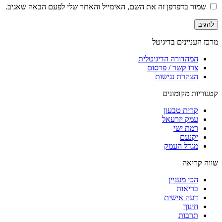
שמור בדפדפן זה את השם, האימייל והאתר שלי לפעם הבאה שאגיב.
מרכז העניינים בדיגיטל
המהדורה הדיגיטלית
צרו קשר / פרסום
הצהרת נגישות
קטגוריות מקומונים
קרית טבעון
עמק יזרעאל
רמת ישי
יקנעם
מגדל העמק
שווה קריאה
הכי מעניין
בריאות
דעה אישית
חינוך
תרבות