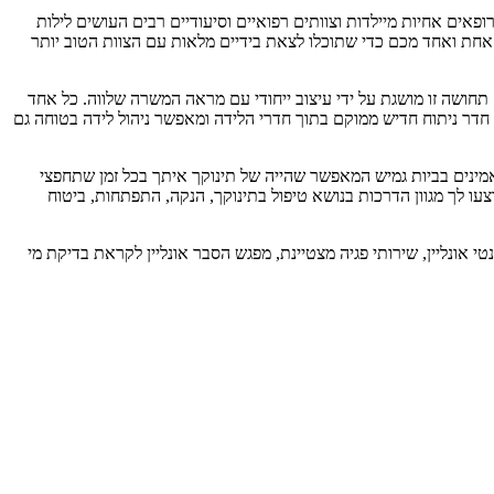
ופאים אחיות מיילדות וצוותים רפואיים וסיעודיים רבים העושים לילות
כדי לאפשר לכל יולדת ולכל זוג המגיע אלינו לכרמל לחוות את חווית הלידה הטובה והמושלמת ביותר. אנחנו כאן 24/7 עבור כל אחת ואחד מכם כדי שתוכלו לצאת בידיים מלאות עם הצוות הטוב יותר
 תחושה זו מושגת על ידי עיצוב ייחודי עם מראה המשרה שלווה. כל אחד
צבים רגילים ומורכבים על מנת להבטיח את בריאות היולדת ותינוקה. צוות ההרדמה זמין ליולדת 24 שעות ביממה, חדר ניתוח חדיש ממוקם בתוך חדרי הלידה ומאפשר ניהול לידה בטוחה גם
אמינים בביות גמיש המאפשר שהייה של תינוקך איתך בכל זמן שתחפצי
וצעו לך מגוון הדרכות בנושא טיפול בתינוקך, הנקה, התפתחות, ביטוח
י אונליין, שירותי פגיה מצטיינת, מפגש הסבר אונליין לקראת בדיקת מי