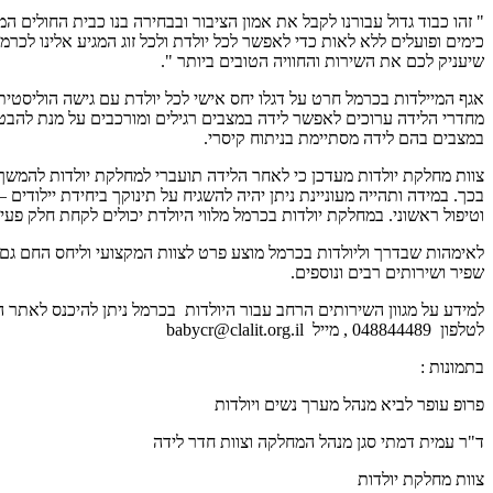
" זהו כבוד גדול עבורנו לקבל את אמון הציבור ובבחירה בנו כבית החולים ה
שיעניק לכם את השירות והחוויה הטובים ביותר ".
אגף המיילדות בכרמל חרט על דגלו יחס אישי לכל יולדת עם גישה הוליסטית 
במצבים בהם לידה מסתיימת בניתוח קיסרי.
צוות מחלקת יולדות מעדכן כי לאחר הלידה תועברי למחלקת יולדות להמשך 
בכך. במידה ותהייה מעוניינת ניתן יהיה להשגיח על תינוקך ביחידת יילודים 
וטיפול ראשוני. במחלקת יולדות בכרמל מלווי היולדת יכולים לקחת חלק פעי
לאימהות שבדרך וליולדות בכרמל מוצע פרט לצוות המקצועי וליחס החם גם מג
שפיר ושירותים רבים ונוספים.
למידע על מגוון השירותים הרחב עבור היולדות בכרמל ניתן להיכנס לאתר ה
לטלפון 048844489 , מייל babycr@clalit.org.il
בתמונות :
פרופ עופר לביא מנהל מערך נשים ויולדות
ד"ר עמית דמתי סגן מנהל המחלקה וצוות חדר לידה
צוות מחלקת יולדות