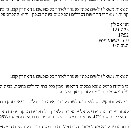
תוצאות משאל גולשים צפוני שנערך לאורך כל סופשבוע האחרון קבע כי ביה
קריות " מאתרי החדשות הגדולים והבולטים ביותר בצפון , והוא התפרס על פני 4 ימים רצופים לאורך סוף השבוע. במשא
חנן אסולין
12.07.23
17:52
Post Views:
510
תגובות 0
תוצאות משאל גולשים צפוני שנערך לאורך כל סופשבוע האחרון קבע
כי ביה"ח כרמל נמצא במקום הראשון מבין כלל בתי החולים בחיפה, כבית ה
על פני 4 ימים רצופים לאורך סוף השבוע.
במשאל נתבקשו הגולשים והגולשות לבחור איזה בית חולים חיפאי יספק עבור
לאחר עיבוד הנתונים של אלפי הצבעות לאורך כל תקופת הסקר פרסם האתר
כדאי ללדת עם 47% אחוזים , במקום השני זכה מרכז רפואי חיפאי עם 26% ובמקום השלישי נבחר בית החולים עם 23%.
פרופ עופר לביא מנהל מערך נשים ויולדות בכרמל התייחס לתוצאות המשאל