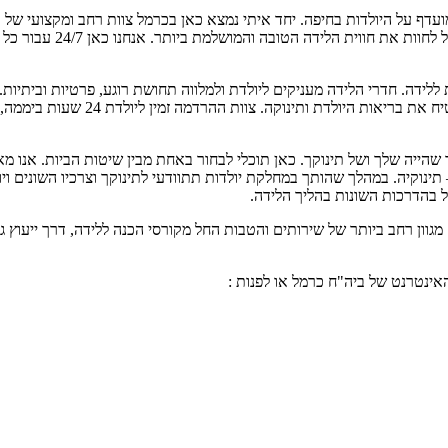
מועדף על היולדות בחיפה. יחד איתי נמצא כאן בכרמל צוות רחב ומקצועי של ר
כימים ופועלים ללא לאות 
ללידה. חדרי הלידה מעניקים ליולדת ולמלווה תחושת רוגע, פרטיות וביתיות.
מחדרי הלידה ערוכים לאפשר לידה במ
שהייה שלך ושל תינוקך. כאן תוכלי לבחור באחת מבין שיטות הביות. אנו מ
– תינוקיה. במהלך שהותך במחלקת יולדות תתוודעי לתינוקך וצרכיו השונים וי
ל בהדרכות השונות בהליך הלידה.
וון רחב ביותר של שירותים והטבות החל מקורסי הכנה ללידה, דרך ייעוץ גנט
אינטרנט של ביה"ח כרמל או לפנות :