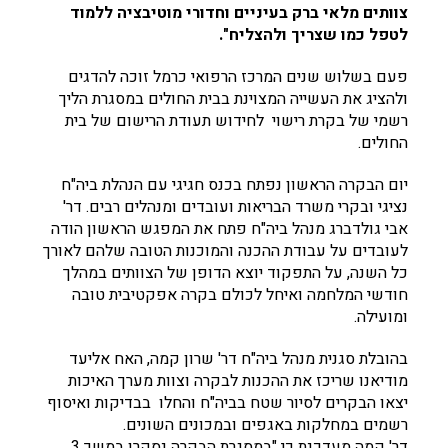
צוותים מלאי ברק בעיניים וחדורי מוטיבציה ללמוד
לטפל כמו שצריך ולהצליח".
פעם בשלוש שנים המרכז הרפואי כרמל זוכה להדגים
ולהציג את העשייה המצוינת בבית החולים במסגרת הליך
רשמי של בקרת רישוי לחידוש תעודת הרישום של בית
החולים.
יום הבקרה הראשון נפתח בכנס חגיגי עם הנהלת ביה"ח
נציגי ובקרי משרד הבריאות ועובדים ומנהלים רבים. דר'
אבי גולדברג מנהל ביה"ח פתח את המפגש הראשון הודה
לעובדים על עבודת ההכנה והמוכנות הטובה שלהם לאורך
כל השנה, על התפקוד יוצא הדופן של הצוותים במהלך
חודשי המלחמה ואיחל לכולם בקרה אפקטיבית טובה
ומועילה.
בהובלת סגנית מנהל ביה"ח דר' שרון קמה, האח אליעד
מודיאנו שריכז את ההכנות לבקרה וצוות מערך האיכות
יצאו הבקרים לסיור שטח בביה"ח והחלו בבדיקות ואיסוף
רשמים במחלקות באגפים ובמכונים השונים.
דר' קמה מעדכנת כי "במסגרת הבקרה נסקרו במשך 3