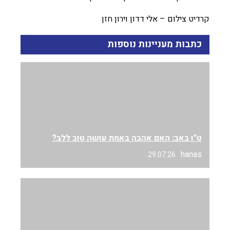
קרדיט צילום – אלי דדון וירון חזן
כתבות מעניינות נוספות
ט"ו באב: האם אהבה באמת עושה טוב ללב?
hanas
29.07.26