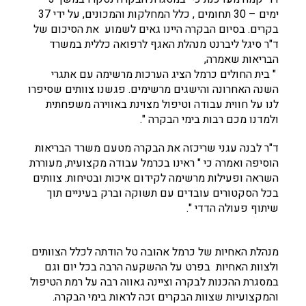
ימים – 30 תחומים , כלל המחלקות והמכונים, על ידי 37
בקרים. בסיום הבקרה היינו גאים לשמוע את הסיכום של
ד"ר סיגל ליברנט מנהלת האגף לרפואה כללית במשרד
הבריאות שאמרה,
" בית החולים כרמל הציג הערכות מרשימה עם אתגרי
השנה האחרונה והישגים מרשימים. פגשנו צוותים שסיפרו
לנו על חווית עבודה וטיפול מצוינת באווירה משפחתית
ולמדנו מכם רבות בימי הבקרה ".
ד"ר לבנה עגני שריכזה את הבקרה מטעם משרד הבריאות
הוסיפה ואמרה כי " ראינו בכרמל עבודה מקצועית, מעוררת
השראה ופעילות מרשימה לקידום איכות ובטיחות. צוותים
בכל הסקטורים עובדים עם תשוקה וברק בעיניים תוך
שיתוף פעולה הדדי ".
מנהלת האחיות של כרמל אהובה טל הודתה לכלל הצוותים
ולצוות האחיות בפרט על ההשקעה הרבה בכל יום וגם
במסגרת ההכנות לבקרה וציינה גאווה רבה על רמת הטיפול
והמקצועיות שצוות הבקרים זכה לראות בימי הבקרה.