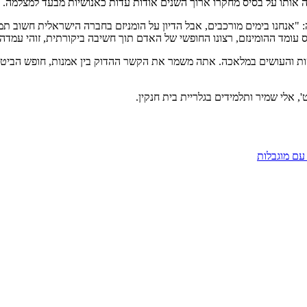
 "אנחנו בימים מורכבים, אבל הדיון על הומניזם בחברה הישראלית חשוב ת
עומד ההומינזם, רצונו החופשי של האדם תוך חשיבה ביקורתית, זוהי עמדה 
, על הכנס החשוב הזה שמתקיים זו השנה ה-19 ולכל העושות והעושים במלאכה. אתה משמר את הקשר ההדוק
אלי שמיר ותלמידים בגלריית בית חנקין.
עם מוגבלות