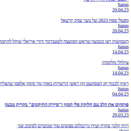
hanas
20.04.23
מפעלי פסח 2023 של נוער עמק יזרעאל
hanas
20.04.23
השמועות רצו בטבעון שראש המועצה לשעברמר דודי אריאלי שוקל להתמודד
hanas
14.04.23
צהלולי מלחמה!
hanas
14.04.23
ראיון לכבוד חג הפסחעם זקן ראשי הרשויות באזור,מר סימון אלפסי שהצל
hanas
04.04.23
פותחים את הלב עם חלוקת סלי המזון ו"סיירת התיקונים" בקרית טבעון
hanas
29.03.23
רותי קלנר עקרון ועידו גרינבלום נפגשים עוד שבועיים לסיבוב שני
shani