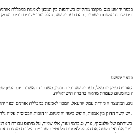
ר יהושע כנס 'מקום' מתקיים בשותפות בין המכון לאמנות במכללת אורנים,
ערים שתכנן עשרות ישובים, בהם כפר יהושע, נהלל ועוד ישובים רבים בעמק
בכפר יהושע
אזורית עמק יזרעאל, כפר יהושע ובית חנקין, משנתו הראשונה. יום העיון ש
נה בהומניזם כעמדת מחאה בחברה הישראלית.
בין אמנות, חופש ביטוי והומניזם. זו הזכות הבסיסית עליה נלחמנו אלפי שנים ועלי
שירתם של שלונסקי, גורי, ט.כרמי ועוד, אלי שמיר, על מיתוס עבודת האדמה 
ת ניבי אלרואי חשפה את הקהל לאמנים פלסטיים שחוויית הילדות מעצבת א