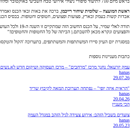
בראש מיזם 710 לתיעוד סיפורי ניצולי אירועי טבח השביעי באוקטובר ומלווה אותו על בסיס מחקרו ארוך השנים אודות עדות כאנושיות מבעד למצלמה.
ראשת המועצה – שלומית שיחור רייכמן
, ברכה את באות ובאי הכנס ואמרה:
אבדות קשות בעמק ובארץ, פצועות ופצועים, חטופים וחטופות. בבסיס הכנס 
תודה לאלי שמיר
והפצועים ונקרא מכאן להשבתם.ן הביתה של כל החטופות והחטופים!"
במסגרת יום העיון סיירו המשתתפות והמשתתפים, בתערוכה 'הקול והטקסט', 
כתבות מעניינות נוספות
עמק יזרעאל: נחנך מרכז "מרחבים" – מרכז תעסוקה ושיקום חדש לא.נשים 
hanas
29.07.26
"הראית איזה יופי" – נפתחה תערוכת המאה לקיבוץ שריד
hanas
20.04.26
הכי מעניין
צועדים בשביל הזהב: אירוע צעידה לגיל הזהב במגדל העמק
hanas
20.05.23