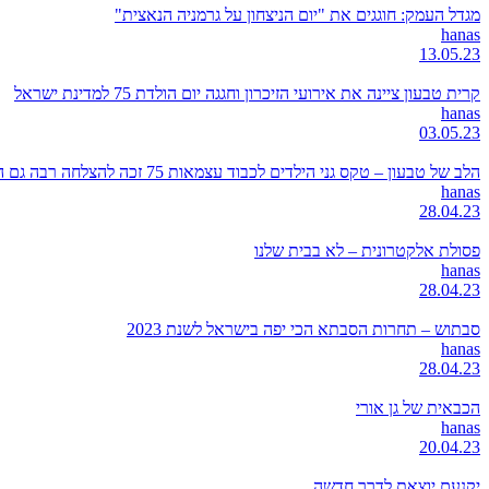
מגדל העמק: חוגגים את "יום הניצחון על גרמניה הנאצית"
hanas
13.05.23
קרית טבעון ציינה את אירועי הזיכרון וחגגה יום הולדת 75 למדינת ישראל
hanas
03.05.23
הלב של טבעון – טקס גני הילדים לכבוד עצמאות 75 זכה להצלחה רבה גם השנה
hanas
28.04.23
פסולת אלקטרונית – לא בבית שלנו
hanas
28.04.23
סבתוש – תחרות הסבתא הכי יפה בישראל לשנת 2023
hanas
28.04.23
הכבאית של גן אורי
hanas
20.04.23
יקנעם יוצאת לדרך חדשה