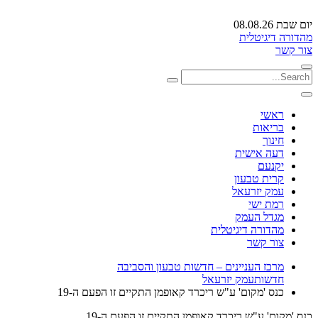
יום שבת 08.08.26
מהדורה דיגיטלית
צור קשר
ראשי
בריאות
חינוך
דעה אישית
יקנעם
קרית טבעון
עמק יזרעאל
רמת ישי
מגדל העמק
מהדורה דיגיטלית
צור קשר
מרכז העניינים – חדשות טבעון והסביבה
חדשות
עמק יזרעאל
כנס 'מקום' ע"ש ריכרד קאופמן התקיים זו הפעם ה-19
כנס 'מקום' ע"ש ריכרד קאופמן התקיים זו הפעם ה-19