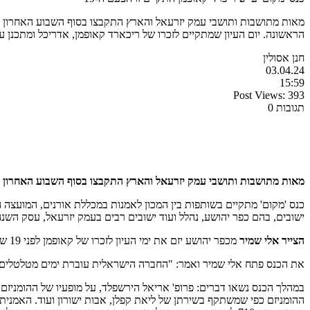
מאות מתושבות ותושבי עמק יזרעאל והארץ התקבצו בסוף השבוע האחרון בכפ
הראשונה. יום העיון שמתקיים לזכרו של ריכארד קאופמן, אדריכל ומתכנן 
חנן אסולין
03.04.24
15:59
Post Views:
393
תגובות 0
מאות מתושבות ותושבי עמק יזרעאל והארץ התקבצו בסוף השבוע האחרון 
כנס 'מקום' מתקיים בשותפות בין המכון לאמנות במכללת אורנים, המועצה ה
ישובים, בהם כפר יהושע, נהלל ועוד ישובים רבים בעמק יזרעאל, עסק הש
הצייר אלי שמיר
מכפר יהושע יזם את ימי העיון לזכרו של קאופמן לפני 19 שנים. המועצה האזורית עמק יזרעאל, המכון לאמנות במכללת אורנים וכפר יהושע, שותפים לארגונו.
את הכנס פתח אלי שמיר ואמר: "החברה הישראלית עוברת ימים מטלטלים. יש קשר הדוק 
במהלך הכנס נשאו דברים: פרופ' אריאל הירשפלד, על מופעיו של ההומניזם ב
ההומניזם כפי שמשתקף בשירתן של ליאת קפלן, אבות ישורון ועוד. האמני