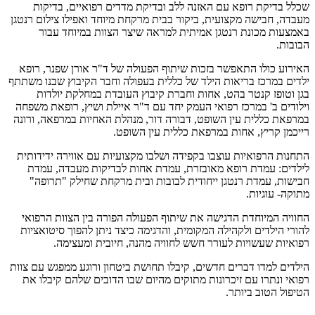
שכלל בדיקת רופא עם האזנה ללב ובדיקת מדדים רפואיים, בדיקות
מעבדה, חבישה מקצועית, ביקור בבית מרקחת מיוחד ואפילו צילום רנטגן
באמצעות מכונת רנטגן אמיתית למראה שיצר הצוות במיוחד עבור
הבובות.
האירוע כולו התאפשר בזכות שיתוף הפעולה של ד"ר אורן שפנר, רופא
ילדים במרכז בריאות הילד של כללית בעפולה וחבר הקיבוץ שבנו משתתף
בגן וטופז קנטר בהט, אחות וחברת קיבוץ העובדת במחלקת יולדות
וילודים ב' במרכז רפואי העמק יחד עם ד"ר איילת ושיץ, רופאת משפחה
במרפאת כללית עין השופט, דבורה דור, מנהלת האחיות במרפאה, ורונה
רייכמן קריץ, אחות במרפאת כללית עין השופט.
התחנות הרפואיות עוצבו בקפידה ושלבו מקצועיות עם אווירה ידידותית
לילדים: עמדת רופא מאובזרת, עמדת אחות לבדיקות מעבדה, עמדת
חבישות, עמדת רנטגן ייחודית לבובות ובית מרקחת שחילק "תרופה"
מתוקה- עוגיות.
החוויה המיוחדת הדגישה את שיתוף הפעולה הפורה בין הצוות הרפואי
להורי הילדים ולקהילה המקומית, והדגימה כיצד ניתן להפוך סיטואציות
רפואיות שעשויות לעורר חשש לחוויה מהנה, חיובית ומעצימה.
הילדים למדו דברים חדשים, קיבלו תחושת ביטחון ורוגע ממפגש עם צוות
רפואי ונתרו עם זיכרונות מתוקים מהיום שבו הדובים שלהם קיבלו את
הטיפול הטוב ביותר.