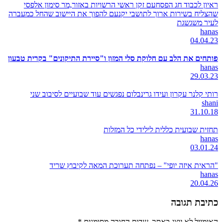
ראיון לכבוד חג הפסחעם זקן ראשי הרשויות באזור,מר סימון אלפסי
שהצליח בשירות ארוך לתושבי יקנעם להפוך את היישוב שהחל כמעברה
לעיר משגשגת
hanas
04.04.23
פותחים את הלב עם חלוקת סלי המזון ו"סיירת התיקונים" בקרית טבעון
hanas
29.03.23
רותי קלנר עקרון ועידו גרינבלום נפגשים עוד שבועיים לסיבוב שני
shani
31.10.18
תחזית שבועית כללית לילידי כל המזלות
hanas
03.01.24
"הראית איזה יופי" – נפתחה תערוכת המאה לקיבוץ שריד
hanas
20.04.26
כתיבת תגובה
האימייל לא יוצג באתר.
שדות החובה מסומנים
*