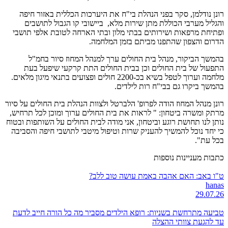
רונן נודלמן, סקר בפני הנהלת בי"ח את היערכות הכללית באזור חיפה
והגליל מערבי הכוללת מתן שירות מלא, ביישובי קו הגבול לתושבים
ופתיחת מרפאות ושירותים בבתי מלון ובתי הארחה לטובת אלפי תושבי
הדרום והצפון שהתפנו מביתם בזמן המלחמה.
בהמשך הביקור, מנהל בית החולים ערך למנהל המחוז סיור בחמ"ל
התפעול של בית החולים וכן בבית החולים התת קרקעי שיפעל בעת
מלחמה וערוך לטפל בשיא בכ-2200 חולים ופצועים בתנאי מיגון מלאים.
בהמשך ביקרו גם בבי"ח רות לילדים.
רונן מנהל המחוז הודה לפרופ' הלברטל ולצוות הנהלת בית החולים על סיור
מרתק ומשרה ביטחון: " לראות את בית החולים ערוך ומוכן לכל תרחיש,
נותן לנו תחושת רוגע וביטחון, אני מודה לבית החולים על השותפות ובטוח
כי יחד נוכל להמשיך להעניק שרות וטיפול מיטבי לתושבי חיפה והסביבה
בכל עת".
כתבות מעניינות נוספות
ט"ו באב: האם אהבה באמת עושה טוב ללב?
hanas
29.07.26
טביעה מתרחשת בשניות: רופא הילדים מסביר מה כל הורה חייב לדעת
עד להגעת צוותי ההצלה