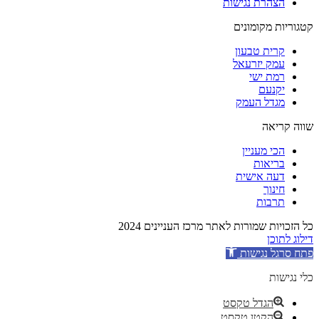
הצהרת נגישות
קטגוריות מקומונים
קרית טבעון
עמק יזרעאל
רמת ישי
יקנעם
מגדל העמק
שווה קריאה
הכי מעניין
בריאות
דעה אישית
חינוך
תרבות
כל הזכויות שמורות לאתר מרכז העניינים 2024
דילוג לתוכן
פתח סרגל נגישות
כלי נגישות
הגדל טקסט
הקטן טקסט