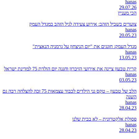
hanas
29.07.26
הכי מעניין
צועדים בשביל הזהב: אירוע צעידה לגיל הזהב במגדל העמק
hanas
20.05.23
מגדל העמק: חוגגים את "יום הניצחון על גרמניה הנאצית"
hanas
13.05.23
קרית טבעון ציינה את אירועי הזיכרון וחגגה יום הולדת 75 למדינת ישראל
hanas
03.05.23
הלב של טבעון – טקס גני הילדים לכבוד עצמאות 75 זכה להצלחה רבה גם
השנה
hanas
28.04.23
פסולת אלקטרונית – לא בבית שלנו
hanas
28.04.23