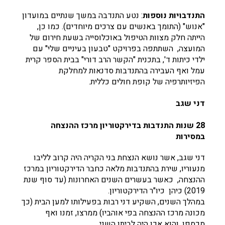
התנדבויות נוספות
: נטע התנדבה במשך שנתיים במועדון
"אנוש" (התומך באנשים עם צרכים מיוחדים). כמו כן,
הייתה חלק מצוות הטיפול באוכלוסייה בשעת חירום של
המועצה, השתתפה בפרויקט "טבעון בעיניים שלי" עם
ילדי כיתות ד', בתכנית "הקשר הרב דורי" בבית הספר קרית
עמל ואף העבירה בהתנדבות סדנאות למחלקת
הפיזיותרפיה של קופת חולים כללית.
דני שגב
28 שנות התנדבות בדירקטוריון מרכז ההנצחה
במסירות
דני שגב, אשר נושא הנצחת בני הקריה היה קרוב לליבו
מנעוריו, שירת בהתנדבות מלאה כחבר הדירקטוריון במרכז
ההנצחה, כאשר בעשרים השנים האחרונות (עד סוף שנת
2019) כיהן כיו"ר הדירקטוריון.
במהלך השנים, השקיע דני רבות בפעילותו למען הבית (כך
מכונה מרכז ההנצחה בפי אוהביו) ממרצו, זמנו ואף
מכספו, והוא אכן היה לביתו השני.