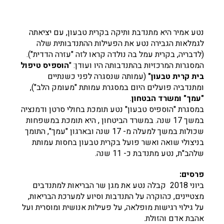
נטע אמיר היא מתנדבת ותיקה בקרית טבעון, עם יציאתה
לגמלאות הגבירה נטע את הפעילות ההתנדבותית שלה
(לדבריה, בקרית עמל בה נולדה קראו לזה "עזרה הדדית").
המסגרות המרכזיות בהתנדבותה היו ועודן: "
הוספיס טיפול
בית קרית טבעון"
(עמותה שנסגרה לפני כשנתיים
ומתנדביה פועלים היום במסגרת עמותת "מעומק הלב"),
"עמך" ומשרד הבטחון
.
במסגרת "הוספיס טבעון" נטע תומכת בחולי סרטן ודמנציה
במשך 17 שנה. במשרד הביטחון , היא תומכת במשפחות
שכולות במשך למעלה מ- 17 שנה ובארגון "עמך", התומך
בניצולי שואה ואשר פועל בקרית טבעון בחסות עמותת
שלהב"ת, נטע מתנדבת כ- 11 שנה.
פרסים:
ביוני 2018 קבלה נטע את מגן שר הבריאות למתנדבים
מצטיינים, כהוקרה על התנדבות וסיוע למערכת הבריאות,
על גילוי רגישות מופלאה, על פעילות אנושית ומוסרית ועל
אהבת אדם והזולת.