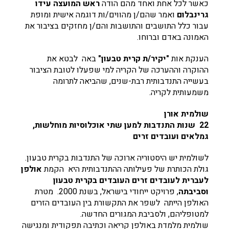
כאשר לכל אחת ואחד מהם הודה
ראש המועצה עידו
גרינבלום
ואמר שהם/ן מהווים/ות דוגמה אישית ומופת
עבור כלל התושבים והתושבות והם/ן מחזקים בציבור את
האמונה באדם וברוחו.
הענקת אות
"יקיר/ת קרית טבעון"
באה לבטא את
ההוקרה וההערכה של הקריה למי שפעלו לטובת הציבור
בעשייה התנדבותית רבת-שנים, שהביאה לתרומה
משמעותית לקריה.
שולמית אורן
22 שנות התנדבות למען שתי אוכלוסיות מוחלשות,
גמלאים ועובדים זרים
לשולמית יש היסטוריה ארוכה של התנדבות בקרית טבעון.
גולת הכותרת של פעילותה ההתנדבותית היא הקמת
אולפן
לעברית לעובדים זרים
העובדים בקרית טבעון
וסביבתה
, פרויקט ייחודי בישראל, בשנת 2000.
מטרת
האולפן הייתה לשפר את התקשורת בין העובדים הזרים
למטופליהם, ולסביבת המגורים החדשה.
שולמית מלמדת באולפן קריאה וכתיבה תפקודית ומנגישה