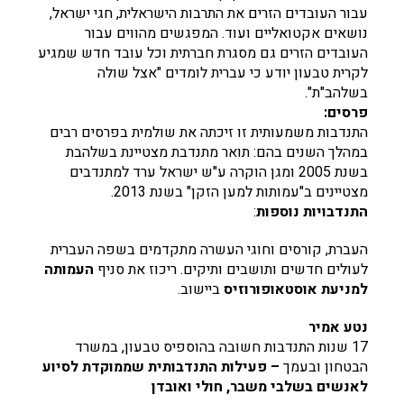
עבור העובדים הזרים את התרבות הישראלית, חגי ישראל,
נושאים אקטואליים ועוד. המפגשים מהווים עבור
העובדים הזרים גם מסגרת חברתית וכל עובד חדש שמגיע
לקרית טבעון יודע כי עברית לומדים "אצל שולה
בשלהב"ת".
פרסים:
התנדבות משמעותית זו זיכתה את שולמית בפרסים רבים
במהלך השנים בהם: תואר מתנדבת מצטיינת בשלהבת
בשנת 2005 ומגן הוקרה ע"ש ישראל ערד למתנדבים
מצטיינים ב"עמותות למען הזקן" בשנת 2013.
התנדבויות נוספות
:
העברת, קורסים וחוגי העשרה מתקדמים בשפה העברית
לעולים חדשים ותושבים ותיקים. ריכוז את סניף
העמותה
למניעת אוסטאופורוזיס
ביישוב.
נטע אמיר
17 שנות התנדבות חשובה בהוספיס טבעון, במשרד
הבטחון ובעמך
– פעילות התנדבותית שממוקדת לסיוע
לאנשים בשלבי משבר, חולי ואובדן