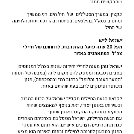
שמבקשים ממנו.
כקצין במערך הסטי"לים של חיל הים, דני ממשיך
ומתנדב כסא"ל במילואים, בפיתוח ובהדרכת תורת הלחימה
של החיל.
ישראל ליש
מעל 20 שנה פועל בהתנדבות, לרווחתם של חיילי
צה"ל המתאמנים באזור
ישראל נותן מענה לחיילי יחידות שונות בצה"ל המנווטים
בסביבת טבעון ומספק להם מקום לינה (במבנה של תנועת
"הנוער העובד והלומד" ברחוב רמז ובהסכמתה), מזון
משופר ופינוקים לרוב, בעת שהותם באזור.
לקראת הגעת החיילים מקפיד ישראל על הכנת המבנה
וכשירותו באופן יסודי, זאת בנוסף למאמצים שהוא
משקיע בתחזוקת המקום באופן שוטף.
עם הגעת החיילים, ישראל מטפל גם בצרכיהם האחרים
כגון מזון, היגיינה וצרכים אישיים. הוא רותם את עסקי
המזון בטבעון לתרומה לחיילים ובתום האירוח הוא מציע