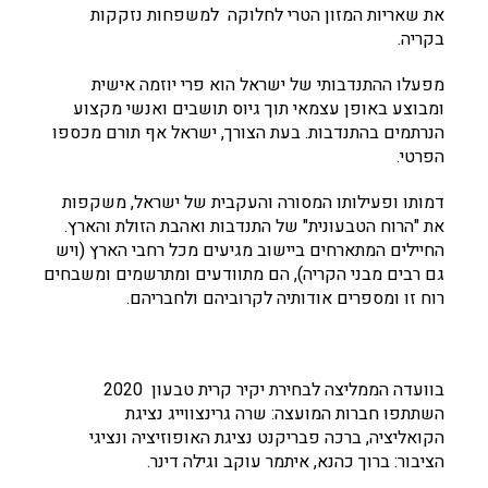
את שאריות המזון הטרי לחלוקה למשפחות נזקקות
בקריה.
מפעלו ההתנדבותי של ישראל הוא פרי יוזמה אישית
ומבוצע באופן עצמאי תוך גיוס תושבים ואנשי מקצוע
הנרתמים בהתנדבות. בעת הצורך, ישראל אף תורם מכספו
הפרטי.
דמותו ופעילותו המסורה והעקבית של ישראל, משקפות
את "הרוח הטבעונית" של התנדבות ואהבת הזולת והארץ.
החיילים המתארחים ביישוב מגיעים מכל רחבי הארץ (ויש
גם רבים מבני הקריה), הם מתוודעים ומתרשמים ומשבחים
רוח זו ומספרים אודותיה לקרוביהם ולחבריהם.
בוועדה הממליצה לבחירת יקיר קרית טבעון 2020
השתתפו
חברות המועצה: שרה גרינצווייג נציגת
הקואליציה, ברכה פבריקנט נציגת האופוזיציה ונציגי
הציבור: ברוך כהנא, איתמר עוקב וגילה דינר.