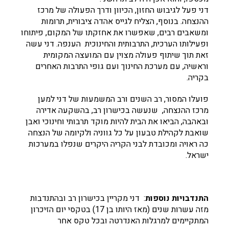
דני פעל לגיבוש החזון, הכיוון ודרך הפעולה של מרכז
ההנצחה. בנוסף, הצליח לגייס אהדה ציבורית, תרומות
ומשאבים רבים, שאפשרו את אחזקתו של המקום, פיתוחו
ופעילותו הערכית, התרבותית והחינוכית הענפה. דני עשה
זאת תוך שיתוף פעולה מצוין עם המועצה המקומית
וראשיה, עם מערכת החינוך ועם גופי התרבות האחרים
בקריה.
פועלו המסור, רב השנים ורב המשמעות של דני למען
מרכז ההנצחה, שנעשה בכישרון רב, בהשקעה אדירה
ובאהבה, הביאו את הבית להיות מוקד תרבותי וחינוכי ואבן
שואבת לקהילת טבעון על כל גווניה ולקיומה של הנצחה
כה ראויה ומכובדת לבני הקריה היקרים שנפלו במערכות
ישראל.
התנדבויות נוספות
: דני מקריין בכישרון רב ובהתנדבות
מזה עשרות שנים (מאז היותו בן 17) בטקסי יום הזיכרון
המתקיימים למרגלות האנדרטה ובכל טקס אחר