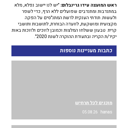
ראש המועצה עידו גרינבלום:
"יש לנו יישוב נפלא, מלא
במתנדבות ומתנדבים שפועלים ללא הרף, כדי לשפר
ולעשות. תודתי הענקית לרשת המתנ"סים על הפקה
מקצועית ומושקעת, לוועדה הבוחרת, לתושבות ותושבי
קרית טבעון ששלחו המלצות וכמובן לזוכים ולזוכות באות
יקיר/ת הקריה ובתעודת ההוקרה לשנת 2020".
כתבות מעניינות נוספות
מוכנים לכל תרחיש
hanas
05.08.26