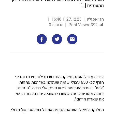
ממעטפת […]
חנן אסולין
27.12.23
16:46
392
Post Views:
תגובות 0
עיריית מגדל העמק חילקה החודש חבילות חירום ומוצרי
חורף לכ- 650 ניצולי שואה שנתרמו באדיבות עמותת
"לתת" ו-ועדת התביעות. ראש העיר, אלי ברדה: "זו זכות
וחובה מוסרית לדאוג ששורדי השואה יחיו בכבוד הראוי
את שארית חייהם".
החלוקה לניצולי השואה הקיפה את כל בתי האב של ניצולי