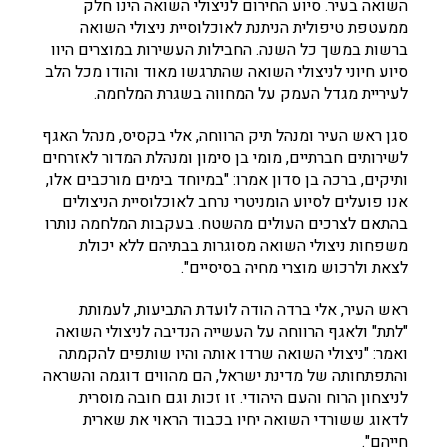
השואה בעיר. סיוע החירום לניצולי השואה הינו חלק
ממעטפת טיפולית הניתנת לאוכלוסיית ניצולי השואה
ברשות במשך כל השנה. החבילות העשירות במוצרים היוו
סיוע חיוני לניצולי השואה שהתרגשו מאוד והודו מכל הלב
לעיריית מגדל העמק על המחווה בשגרת המלחמה.
סגן ראש העיר ומנהל תיק הרווחה, אלי בקסיס, מנהל האגף
לשירותים חברתיים, מומי בן סימון ומנהלת המדור לאזרחים
ותיקים, ברכה בן סדון אמרו: "במיוחד בימים מורכבים אלו,
אנו פועלים לסיוע הומניטרי נרחב לאוכלוסיית הניצולים
בהתאם לצרכים העולים מהשטח. בעקבות המלחמה נותרו
משפחות ניצולי השואה מסוגרות בבתיהם ללא יכולת
לצאת ולרכוש מוצרי מחיה בסיסיים".
ראש העיר, אלי ברדה הודה לועדת התביעות, לעמותת
"לתת" ולאגף הרווחה על העשייה הנדיבה לניצולי השואה
ואמר: "ניצולי השואה שרדו אותה והיו שותפים להקמתה
והתפתחותה של מדינת ישראל, הם מהווים דוגמה והשראה
לניצחון הרוח והעם היהודי. זו זכות וגם חובה מוסרית
לדאוג ששורדי השואה יחיו בכבוד הראוי את שארית
חייהם".