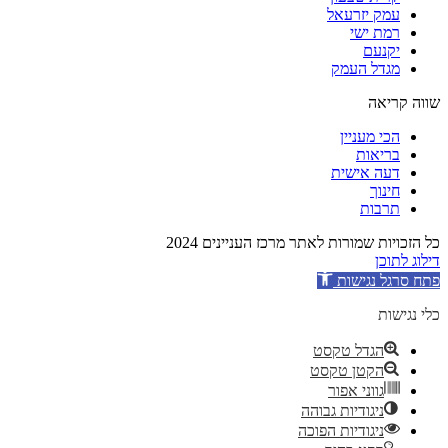
עמק יזרעאל
רמת ישי
יקנעם
מגדל העמק
שווה קריאה
הכי מעניין
בריאות
דעה אישית
חינוך
תרבות
כל הזכויות שמורות לאתר מרכז העניינים 2024
דילוג לתוכן
פתח סרגל נגישות
כלי נגישות
הגדל טקסט
הקטן טקסט
גווני אפור
ניגודיות גבוהה
ניגודיות הפוכה