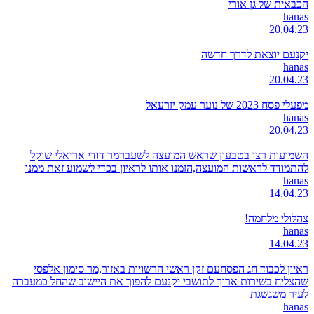
הכבאית של גן אורי
hanas
20.04.23
יקנעם יוצאת לדרך חדשה
hanas
20.04.23
מפעלי פסח 2023 של נוער עמק יזרעאל
hanas
20.04.23
השמועות רצו בטבעון שראש המועצה לשעברמר דודי אריאלי שוקל
להתמודד לראשות המועצה,הזמנו אותו לראיון בכדי לשמוע זאת ממנו
hanas
14.04.23
צהלולי מלחמה!
hanas
14.04.23
ראיון לכבוד חג הפסחעם זקן ראשי הרשויות באזור,מר סימון אלפסי
שהצליח בשירות ארוך לתושבי יקנעם להפוך את היישוב שהחל כמעברה
לעיר משגשגת
hanas