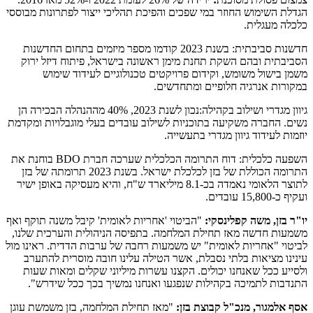
הגדלת השימוש החוזר במי שפכים והפיכת תהליכי ייצור לפתרונות מבוססי
כלכלה מעגלית.
חדשנות סביבתית: בשנת 2023 קודמו מספר מיזמים בתחום החדשנות
הסביבתית ובהם השקת תחנת מימן ראשונה בישראל, פיתוח דיזל ירוק
משמן בישול משומש, וקידום פרויקטים טכנולוגיים לעידוד שימוש
במקורות אנרגיה חלופיים ומתחדשים.
גיוון מגדרי ושילוב בקהילה:נכון לשנת 2023, 40% מההנהלה הבכירה הן
נשים. החברה משקיעה בתוכניות לשילוב עובדים בעלי מוגבלויות ומקדמת
יוזמות לעידוד גיוון מגדרי בתעשייה.
השפעה כלכלית: דוח התרומה הכלכלית שערכה חברת BDO בוחנת את
התרומה הכוללת של בזן לכלכלת ישראל. בשנת 2023 תרומתה של בזן
לתוצר הלאומי נאמדה בכ-8.1 מיליארד ש"ח, והיא מעסיקה באופן ישיר
ועקיף כ-15,800 עובדים.
יו"ר בזן, משה קפלינסקי:
"הביטוי 'אחריות לאומית' קיבל משנה תוקף ואף
משמעות חדשה מאז תחילת המלחמה. בתפיסה הניהולית והערכית שלנו,
לביטוי "אחריות לאומית" יש משמעות רחבה של ערבות הדדית. ראינו מול
עינינו מציאות בלתי נסבלת, אשר הטילה עלינו חובה מוסרית להתערב
ולסייע ככל שאנחנו יכולים. הקצנו עשרות מיליוני שקלים ומאות שעות
התנדבות לתמיכה בקהילות שנפגעו ואנחנו נמשיך בכך ככל שידרש".
אסף אלמגור, מנכ"ל קבוצת בזן:
"מאז תחילת המלחמה, בזן משמשת עוגן