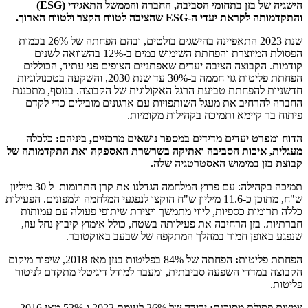
הישגיה של בזן בתחומי הסביבה, החברה והממשל התאגידי (
ESG
)
והתקדמותה לקראת יעדי ה-
ESG
שהציבה לטווח הקצר ולטווח הארוך.
שנת 2023 התאפיינה בהישגים בולטים, ובהם הפחתה של 26% בכמות
הפסולת המיוצרת והפחתת השימוש במים ב-12% בהשוואה לשנים
קודמות. הקבוצה הציבה יעדים שאפתניים הצופים פני עתיד, הכוללים
הפחתת פליטות גזי חממה ב-30% עד שנת 2030, והשקעה בטכנולוגיות
חדשניות להפחתת טביעת הרגל האקולוגית של הקבוצה. בנוסף, מתכננת
החברה להרחיב את מעגל השותפויות עם ארגונים מובילים כדי לקדם
פיתוח בר קיימא ותמיכה בקהילות מקומיות.
הדוח ומפרט יעדים מדידים במספר נושאים מרכזיים, ביניהם: כלכלה
מעגלית, איכות הסביבה ואתיקה בשרשרת האספקה ואת התקדמותה של
קבוצת בזן במימוש האסטרטגיה שלה.
תמיכה בקהילה: עם פרוץ המלחמה הגדלנו את קרן התרומות ל 30 מיליון
ש"ח, מתוכן כ-11.6 מיליון ש"ח הוקצו לנפגעי המלחמה ולמפונים. הפעילות
כללה תרומות כספיות, ליווי מתמשך ויצירת שיתופי פעולה עם עמותות
חברתיות. בזן הרחיבה את פעילותה בשטח, כולל אימוץ קיבוץ נחל עוז,
שנפגע באופן חמור במהלך המתקפה של שבעב באוקטובר.
הפחתת פליטות
:
הפחתה של 84% בפליטות בנזן מאז 2018, שיפור מיקום
הקבוצה במדדי השפעה סביבתית, ומעבר למודל דיגיטלי מתקדם לניטור
פליטות.
צמצום פסולת מסוכנת
:
ירידה של 26% לעומת 2022 ו-52% מאז 2016.