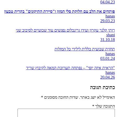
04.04.23
פותחים את הלב עם חלוקת סלי המזון ו"סיירת התיקונים" בקרית טבעון
hanas
29.03.23
רותי קלנר עקרון ועידו גרינבלום נפגשים עוד שבועיים לסיבוב שני
shani
31.10.18
תחזית שבועית כללית לילידי כל המזלות
hanas
03.01.24
"הראית איזה יופי" – נפתחה תערוכת המאה לקיבוץ שריד
hanas
20.04.26
כתיבת תגובה
האימייל לא יוצג באתר.
שדות החובה מסומנים
*
התגובה שלך
*