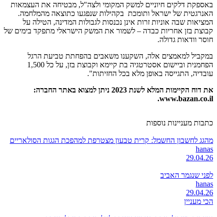
באספקת דלקים חיוניים למשק המקומי ולצה"ל, מבטיחה את העצמאות
האנרגטית של ישראל ותומכת בקהילות שנפגעו כתוצאה מהמלחמה.
המציאות שבה אוניות זרות אינן נכנסות לגבולות המדינה, הטילה על
קבוצת בזן אחריות כבדה – לשמור את המשק הישראלי מתפקד בימים של
חוסר וודאות גדולה.
במקביל למאמצים אלה, השקענו משאבים בהפחתת טביעת הרגל
הפחמנית וביישום אסטרטגיה בת קיימא וקבוצת בזן, על כל 1,500
עובדיה, התגייסה באופן מלא בכל החזיתות".
את דוח הקיימות המלא לשנת 2023 ניתן למצוא באתר החברה:
.
www.bazan.co.il
כתבות מעניינות נוספות
מהגג לחשבון החשמל: קרית טבעון מצטרפת למהפכת הגגות הסולאריים
hanas
29.04.26
לפני שנגמר האביב
hanas
29.04.26
הכי מעניין