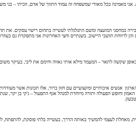
 אני מאמינה בכל מאודי שמשפחה זה עמוד התווך של אדם, וזכיתי – בני מש
ירה במחסני המועצה ומשם התגלגלתי לעשייה בתחום רישוי עסקים. את תח
והן לרווחת תושבי היישוב. בשנתיים וחצי האחרונות אני מתפקדת גם כעוזר
ופן שקשה לתאר – המעמד מילא אותי גאווה וחימם את ליבי, בעיקר משום ש
רגון אנשים איכותיים ומקצועיים עם חזון ברור, אלו תכונות אשר מעודדו
 האמון וחופש הפעולה ותודה מיוחדת למנהל אגף התפעול – ג'קי בן יקר, שנת
בעון.
, מאחלת לעצמי להמשיך באותה הדרך, בעשייה בלתי פוסקת, להתפתח, לפר