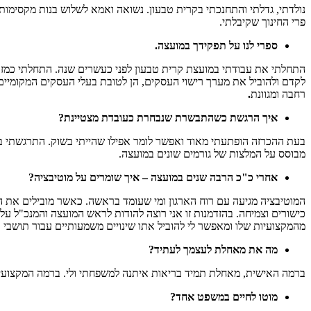
נולדתי, גדלתי והתחנכתי בקרית טבעון. נשואה ואמא לשלוש בנות מקסימות.
פרי החינוך שקיבלתי.
ספרי לנו על תפקידך במועצה.
התחלתי את עבודתי במועצת קרית טבעון לפני כעשרים שנה. התחלתי כמזכ
לקדם ולהוביל את מערך רישוי העסקים, הן לטובת בעלי העסקים המקומיים 
רחבה ומגוונת
.
איך הרגשת כשהתבשרת שנבחרת כעובדת מצטיינת?
בעת ההכרזה הופתעתי מאוד ואפשר לומר אפילו שהייתי בשוק. התרגשתי בא
מבוסס על המלצות של גורמים שונים במועצה.
אחרי כ"כ הרבה שנים במועצה – איך שומרים על מוטיבציה?
המוטיבציה מגיעה עם רוח הארגון ומי שעומד בראשה. כאשר מובילים את הא
כישורים וצמיחה. בהזדמנות זו אני רוצה להודות לראש המועצה והמנכ"ל על
מהמקצועיות שלו ומאפשר לי להוביל אתו שינויים משמעותיים עבור תושבי ט
מה את מאחלת לעצמך לעתיד?
ברמה האישית, מאחלת תמיד בריאות איתנה למשפחתי ולי. ברמה המקצועית
מוטו לחיים במשפט אחד?