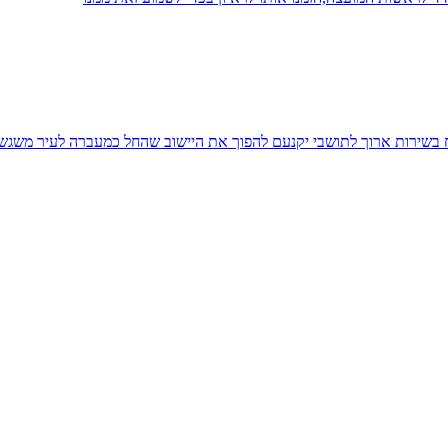
יח בשירות ארוך לתושבי יקנעם להפוך את היישוב שהחל כמעברה לעיר משגש