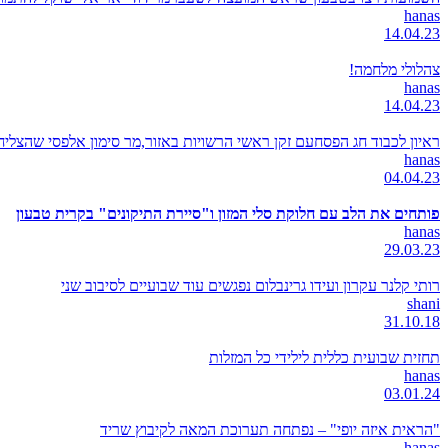
hanas
14.04.23
צהלולי מלחמה!
hanas
14.04.23
ראיון לכבוד חג הפסחעם זקן ראשי הרשויות באזור,מר סימון אלפסי שהצל
hanas
04.04.23
פותחים את הלב עם חלוקת סלי המזון ו"סיירת התיקונים" בקרית טבעון
hanas
29.03.23
רותי קלנר עקרון ועידו גרינבלום נפגשים עוד שבועיים לסיבוב שני
shani
31.10.18
תחזית שבועית כללית לילידי כל המזלות
hanas
03.01.24
"הראית איזה יופי" – נפתחה תערוכת המאה לקיבוץ שריד
hanas