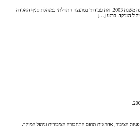
ענת גלעדי אני מתגוררת בטבעון מאז שנת 1980. אני נשואה, אמא לבת אחת וסבתא לנכד ונכדה מקסימים. אני אחות מוסמכת בהשכלתי ועובדת במועצה משנת 2003. את עבודתי במועצה התחלתי כמנהלת סניף האגודה
יהול המוקד. ברגע […]
ניות הציבור, אחראית תחום התחבורה הציבורית וניהול המוקד.