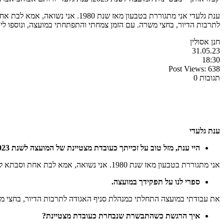
לתרבות הדיור, בחצי משרה. עם הזמן צמחתי והתפתחתי במועצה, ונוספו לי
חנן אסולין
31.05.23
18:30
Post Views:
638
תגובות 0
ענת גלעדי
היי ענת, מזל טוב על זכייתך כעובדת מצטיינת של המועצה לשנת 2023. ענת, ספרי לנו על עצמך בקצרה.
אני מתגוררת בטבעון מאז שנת 1980. אני נשואה, אמא לבת אחת וסבתא לנכד ונכדה מקסימים. אני אחות מוסמכת בהשכלתי ועובדת במועצה משנת 2003.
ספרי לנו על תפקידך במועצה.
את עבודתי במועצה התחלתי כמנהלת סניף האגודה לתרבות הדיור, בחצי משר
איך הרגשת כשהתבשרת שנבחרת כעובדת מצטיינת?