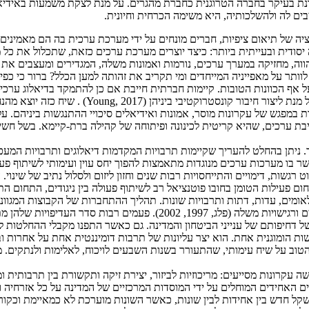
ם לה ולהשלכותיה, היא משימה הכרחית וחיונית.
ה של תיאום ציפיות, חברים מונחים על ידי מערכת ערכית בה הם מאמינים 
יסודית ובעייתית ביותר: כיצד יוצרים מערכת ערכים כזאת, שתכלול את כל 
, מחזיקה במערך ערכים, נורמות ואמונות משלה, המגדירים ומעצבים את זה
וותר על מאפייניה המייחדים ומי תקריב את זהותה למען הכלל? ברור כי כפ
טובות. קיימות חברתית חייבת אם כן להתמקד בדיאלוג ערכי ולא בקונצנזוס טכני (, 2004
דיאלוג ערכי הוא שיח המנסה להבין, לגשר ולהכיל מ
 במפגש של עקרונות מוסר, אמונות ואידיאלים סיכויי ההתנגשות ביניהם. על כ
רת ליבת ערכים, שהיא קריטית לכינונה ופיתוחה של קהילה ברת-קיימא. בשל
. ניתן בהחלט להעריך שקיימות תרבויות המקדמות דיאלוגים ותרבויות המ
לשמוט רגשות, דימויים והתייחסויות רבות שנים וחזון ליזום ולסלול נתיב של שי
ום פעילות הטומן בחובו פוטנציאל רב לשיתוף פעולה בין ניגודים, התחום התר
ים, עדות, דתות ותרבויות שונות. תהליך ההתחברות של הקבוצות המגוונו
הזהות—יהודים וערבים, דתיים וחילוניים, מזרחיים ואשכנזים—רצונות, יעדים 
 דחיפותם של ענייני הביטחון והמדינה. גם כאשר התפנו מקבלי ההחלטות לד
שות הומוגנית אחת. הוא יצר עליונות של תרבות דומיננטית אחת על אחרות
ב על שיח עימותי, שהתעורר בשנות השבעים לויכוח, לאלימות ולנתקים. מו
קרונות מסייעים: מריכוזיות לביזור, יצירת זיקה ותקשורת בין תרבותית ומני
ם האחידים המוחלים על ידי המוסדות המרכזיים של המדינה על כל אזרחיה ותו
ל חדש בין אחידות לבין שונות, כאשר השונות מוערכת לא כמאיימת וכקור