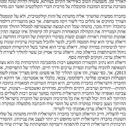
מערכת ערכים המובנת ומקובלת על מרבית חברי הקולקטיב ואשר הם מחויבי
בחברה ממשית שהשיוך אליה מושתת על זהות קולקטיבית, ולא על קונסטלצי
הצורך בחוקים או נהלים כדי ליצור זיקה משותפת. אך כאן מתעוררת דילמה 
בתוכה? יתרה מכך, בהנחה שכל תת-קבוצה שהצטרפה למכלול ההולך ומתהווה
אחת המגדירה את הקהילה המאוחדת ותעניק לה קיימות? איזו קבוצה תהין ל
אמונות ונורמות ראויות תפגום קשות בסיכויי הקיימות של החברה החדשה על אף הכוונות ה
יותר לגיטימיות במידה שווה. דיאלוג ערכי הוא אתגר בשל הרגישויות הטמונות
ניהול והשתתפות בדיאלוג כזה. דיאלוג ערכי אמיץ וכן עשוי להוליך ליצי
ודיאלוג ערכי, זקוקים לפיתוח נוסף.
דיאלוג הוא נתיב תקשורת המושפע רבות מהסביבה התרבותית בה הוא נוצר
2013). אך, כפי שצוין, זהו איננו תהליך קל או פשוט: פיוס מצריך אומץ 
הפעילות הבאים: פוליטי, דיפלומטי, צבאי, כלכלי או אסטרטגי. אך דווקא תח
החברה הישראלית כחברת מהגרים, היא חברה הטרוגנית המאגדת בתוכה לאומ
צביונה ואופייה של החברה הישראלית נדחקה במשך שנים רבות לשוליים בשל
ההיתוך לא היה יכול לצרוף את כל מרכיביה השונים של החברה בישראל לי
ההיתוך נשען ביסודו במקרה הרע על חוסר שיח והכתבה מלמעלה ובמקרה הטו
מושתת על דיאלוג ערכי-אמונתי כדי לשרוד.
כדי להצליח, חייב הדיאלוג הערכי בחברה הישראלית להיות מושתת על שלושה ע
השונות בחברה הישראלית ייהנו מחופש רב יותר לעצב את ענייניהן. ההסדרי
תרבותית הישראלית חייבת להתפתח דינמיקה המושתתת על יצירת שיווי משק