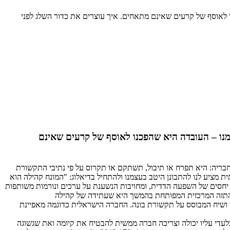
ו לאוסף של קרעים שאינם מתאחים. איך עוצרים את כדור השלג לפני
מנו – העובדה היא שהפכנו לאוסף של קרעים שאינם
חבריה: היא תפרח או תיבול, תשתקם או תקרוס על פי נתיבי התקשורת
 מציע לנו להתבונן היטב בעצמנו ולהתחיל בדיאלוג: "המונח קהילה הוא
ת יחסים של השפעה הדדית, ומחויבות הנשענת על ערכים ונורמות משותפות
דם יחד. התזה המרכזית המפותחת בהמשך היא שעתידה של קהילה
כי ושיח המבוסס על תקשורת בונה. החברה הישראלית כדוגמה מאפיינת
די עליו יכולה וצריכה חברה ממשית להבטיח את קיומה ואת שגשוגה