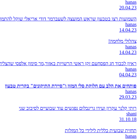
hanas
20.04.23
השמועות רצו בטבעון שראש המועצה לשעברמר דודי אריאלי שוקל להתמודד
hanas
14.04.23
צהלולי מלחמה!
hanas
14.04.23
ראיון לכבוד חג הפסחעם זקן ראשי הרשויות באזור,מר סימון אלפסי שהצל
hanas
04.04.23
פותחים את הלב עם חלוקת סלי המזון ו"סיירת התיקונים" בקרית טבעון
hanas
29.03.23
רותי קלנר עקרון ועידו גרינבלום נפגשים עוד שבועיים לסיבוב שני
shani
31.10.18
תחזית שבועית כללית לילידי כל המזלות
hanas