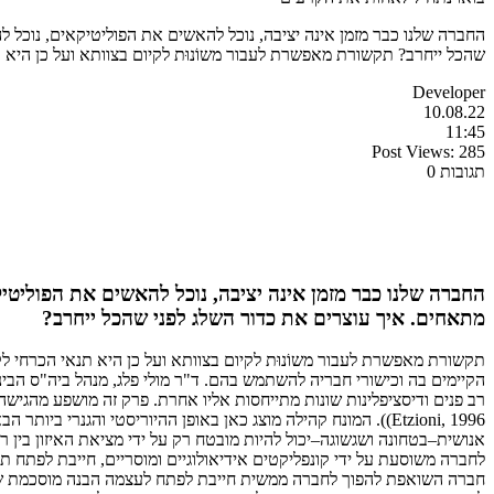
החברה שלנו כבר מזמן אינה יציבה, נוכל להאשים את הפוליטיקאים, נוכל
שהכל ייחרב? תקשורת מאפשרת לעבור משוֹנוּת לקיום בצוותא ועל כן היא 
Developer
10.08.22
11:45
Post Views:
285
תגובות 0
החברה שלנו כבר מזמן אינה יציבה, נוכל להאשים את הפוליט
מתאחים. איך עוצרים את כדור השלג לפני שהכל ייחרב?
תקשורת מאפשרת לעבור משוֹנוּת לקיום בצוותא ועל כן היא תנאי הכרחי ל
הקיימים בה וכישורי חבריה להשתמש בהם. ד"ר מולי פלג, מנהל ביה"ס הבינ
רב פנים ודיסציפלינות שונות מתייחסות אליו אחרת. פרק זה מושפע מהגיש
Etzioni, 1996)). המונח קהילה מוצג כאן באופן ההיוריסטי והג
אנושית–בטחונה ושגשוגה–יכול להיות מובטח רק על ידי מציאת האיזון בין 
לחברה משוסעת על ידי קונפליקטים אידיאולוגיים ומוסריים, חייבת לפתח ת
חברה השואפת להפוך לחברה ממשית חייבת לפתח לעצמה הבנה מוסכמת של 