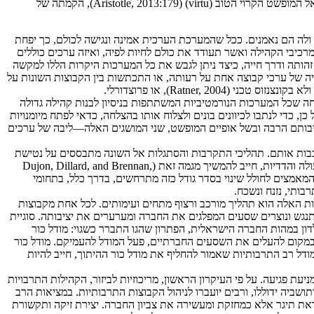
לאורך זמן. משמעות הטוב כאידיאל הקיום בצוותא, עשויה להיות שונה ומגוונת בעיקר בחברה הטרוגנית כחברת מהגרים. על מנת לצקת משמעות באידיאל המופשט הקרוי הטוב (virtu) (Aristotle, 2013:179), הקמתה של
ולה הם נאמנים. ככל שהמערכת הערכית אמינה ונגישה לכולם, כך יפחת
מרכיבי הקהילה ואשר תעודד את כולם לחיות לפיה, ואיזה ערכים כוללים
ותה ודרך חייה, כיצד ניתן לגבש את כל המערכות היקרות הללו למקשה
ייה של ערכי קבוצה אחת על רעותה, או התכתשות בין הקבוצות השונות על
Ratner), או פרוצדורלי.
ערכות ערכיות שונות על מנת ליצור חיבור קונסטרוקטיבי ביניהן (Young, 2017) . שיח כזה יוצא מהנחה שכל המערכות הנורמטיביות המשתתפות בניסיון לבנות קהילה גדולה
ן, כדי לנתבו לכיוונים בונים ולצלוח אותו בהצלחה, כדאי לפתח מיומנויות
 חשיבותם הרבה ובשל אופיים המופשט, שני המושגים האלה—ליבה של ערכים
עכבות אותם. תהליכי התקרבות והסתגלות אל השונה מתבססים על נטישת
השאיפה להוכיח עליונות וכפיית ערכים ודרך חיים. תהליך של התפייסות, אשר בו מערכות ערכים מנוגדות מתאמצות להפוך יחס עוין ועימותי לשיתוף פעולה והדדיות, חייב להמשיך מגמה זאת (Dujon, Dillard, and Brennan,
נוי. המאמצים לחולל שינוי בסדר גודל כזה מתרחשים, בדרך כלל, בתחומי
בותי, נזנח ונשכח.
ת האלה הוא תהליך מורכב ורצוף מתחים ועימותים. לכל אחת מקבוצות
ורגישויות משלה (פלג, 1997, 2002). פעמים רבות סדר העדיפויות שלהן מתנגש ונוצרים שסעים המפלגים את החברה ומערערים את יציבותה. סוגיית
ון במהות החברה הישראלית, הפתרון שהגו התברר כשגוי: מודל כור
 ובמקום להעלים את השסעים החברתיים, פעל המודל להעמיקם. מודל כור
דל רב התרבותיות שאמור להחליף את מודל כור ההיתוך, חייב להיות
עת פגיעה. על פי העיקרון הראשון, מריכוזיות לביזור, הקהילות התרבויות
שביה ידוללו, ורבים יועברו לניהול הקבוצות התרבותיות. במציאות הרב
את תיגר אלא כמחזקת ומעשירה את צביון החברה. יצירת זיקה ותקשורת