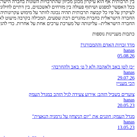
בין תרבותית אף הוא עיקרון מכונן מכיוון שהתרבויות השונות בחברה הישרא
ככל האפשר למפגש ושיתוף פעולה בין מזרחים לאשכנזים, בין דתיים לחילו
לעיקרון על פיו כל קבוצה תרבותית תהיה נכונה לוותר על מימוש עקרונותיה
החברה הישראלית כחברת מהגרים רבת שסעים, המכילה בקרבה מיעוט לאומי 
החברה הישראלית– עליונותה של מערכת ערכים אחת על אחרות. כדי להגיע
כתבות מעניינות נוספות
מדד זכויות האדם וההמבורגר!
hanas
05.08.26
״כן לטו באב ולאהבה ולא ל ט׳ באב ולהחרבה״
hanas
29.07.26
הכי מעניין
צועדים בשביל הזהב: אירוע צעידה לגיל הזהב במגדל העמק
hanas
20.05.23
מגדל העמק: חוגגים את "יום הניצחון על גרמניה הנאצית"
hanas
13.05.23