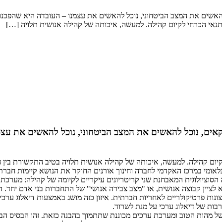
 להאשים את המצב הביטחוני, נוכל להאשים את עצמנו – העובדה היא שהפכנ
תנאי הכרחי לקיום קהילה. למעשה, איכותה של קהילה אנושית תלויה […]
יקאים, נוכל להאשים את המצב הביטחוני, נוכל להאשים את עצ
קיום קהילה. למעשה, איכותה של קהילה אנושית תלויה בטיב התקשורת בין 
לאומי במרכז האקדמי לחברה וחינוך אורנים החוקר את הנושא קיימות חברתית
ה הסוציולוגית המאבחנת שני קריטריונים עיקריים לקיומה של קהילה: מערכ
נרי ביותר הבא לציין קבוצה אנושית, או "מצב צבירה אנושי" של התחברות בני א
רצונות פרטיקולריים לאחריות חברתית. איזון כזה מושג באמצעות דיאלוג ער
רבות של דיאלוג ערכי על מנת לשרוד.
מהות הטוב ומערכת ערכים מכוננת שתתמוך בהבנה כזאת. זהו הבסיס הבלע