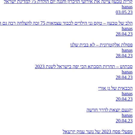
קרית טבעון ציינה את אירועי הזיכרון וחגגה יום הולדת 75 למדינת ישראל
hanas
03.05.23
הלב של טבעון – טקס גני הילדים לכבוד עצמאות 75 זכה להצלחה רבה גם השנה
hanas
28.04.23
פסולת אלקטרונית – לא בבית שלנו
hanas
28.04.23
סבתוש – תחרות הסבתא הכי יפה בישראל לשנת 2023
hanas
28.04.23
הכבאית של גן אורי
hanas
20.04.23
יקנעם יוצאת לדרך חדשה
hanas
20.04.23
מפעלי פסח 2023 של נוער עמק יזרעאל