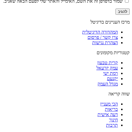
שמור בדפדפן זה את השם, האימייל והאתר שלי לפעם הבאה שאגיב.
מרכז העניינים בדיגיטל
המהדורה הדיגיטלית
צרו קשר / פרסום
הצהרת נגישות
קטגוריות מקומונים
קרית טבעון
עמק יזרעאל
רמת ישי
יקנעם
מגדל העמק
שווה קריאה
הכי מעניין
בריאות
דעה אישית
חינוך
תרבות