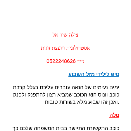
צילה
שיר
אל
אסטרולוגית
ויועצת
זוגית
נייד
0522248626
טיפ לילידי
מזל השבוע
ימים נעימים של הנאה עוברים עליכם בגלל קרבת
כוכב וונוס הוא הכוכב שמביא רצון להתפנק ולפנק
.
ואכן זהו שבוע מלא בשורות טובות
טלה
כוכב התקשורת התיישר בבית המשפחה שלכם כך