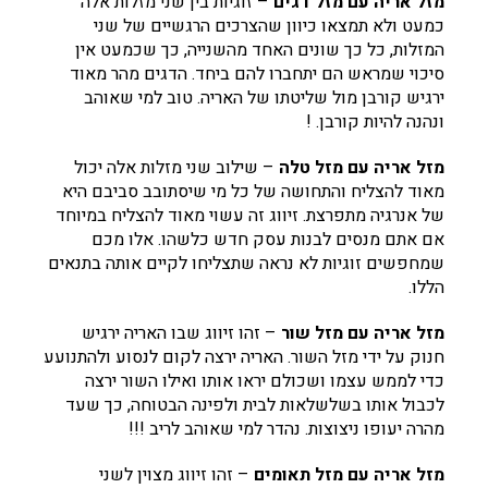
מזל אריה עם מזל דגים
– זוגיות בין שני מזלות אלה
כמעט ולא תמצאו כיוון שהצרכים הרגשיים של שני
המזלות, כל כך שונים האחד מהשנייה, כך שכמעט אין
סיכוי שמראש הם יתחברו להם ביחד. הדגים מהר מאוד
ירגיש קורבן מול שליטתו של האריה. טוב למי שאוהב
ונהנה להיות קורבן. !
מזל אריה עם מזל טלה
– שילוב שני מזלות אלה יכול
מאוד להצליח והתחושה של כל מי שיסתובב סביבם היא
של אנרגיה מתפרצת. זיווג זה עשוי מאוד להצליח במיוחד
אם אתם מנסים לבנות עסק חדש כלשהו. אלו מכם
שמחפשים זוגיות לא נראה שתצליחו לקיים אותה בתנאים
הללו.
מזל אריה עם מזל שור
– זהו זיווג שבו האריה ירגיש
חנוק על ידי מזל השור. האריה ירצה לקום לנסוע ולהתנועע
כדי לממש עצמו ושכולם יראו אותו ואילו השור ירצה
לכבול אותו בשלשלאות לבית ולפינה הבטוחה, כך שעד
מהרה יעופו ניצוצות. נהדר למי שאוהב לריב !!!
מזל אריה עם מזל תאומים
– זהו זיווג מצוין לשני