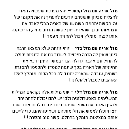
מזל אריה עם מזל קשת
– זוהי מערכת שעשויה מאוד
להצליח מכיוון ששניהם יודעים להעריך זה את מקומו של
זה. הקשת יתחמם בשמשו של האריה מבלי לאבד את
עצמאותו ובכך שהאריה ייתן לקשת מרחב מחיה, הרי שקנה
אותו לנצח. מומלץ ויכול להחזיק מעמד !!
מזל אריה עם מזל גדי
– זוהי זוגיות שלא תמצאו הרבה
כיוון שאין לה הרבה סיכויים לשרוד גם אם הזוגיות יכולה
להתחיל עם אהבה גדולה. הגדי במשך הזמן ידכא את
החיוניות של האריה בכך שינסה למסדו ולהכניסו למסגרת
רשמית, עובדה שהאריה יתנגד לה בכל הכוח. מומלץ לאלו
האוהבים לסבול ולהתלונן.!
מזל אריה עם מזל דלי
– שני מזלות אלה נקראים המזלות
המשלימים באסטרולוגיה ולכן יש להם יכולת לחיות יחד
ולהזין האחד את השני. שניהם ביחד יחברו לכוח אחד שבו
ירצו ויוכלו לממש את חלומותיהם ושאיפותיהם, כדי ליישם
אותם במציאות. מומלץ בהחלט, קשר טוב ומפרה !!!