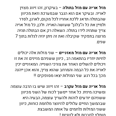
מזל אריה עם מזל בתולה
– בעיקרון, זהו זיווג מצוין
לאריה. ובעיקר אם הוא הגבר שבמערכת וזאת מכיוון
שהבתולה תדאג ללכת אחריו לכל מקום, לארגן, לסדר
ולמיין את כל ה"בלגן" שעושה האריה. ולכן, כל מזל אריה
צריך שתהיה לידו בתולה. השאלה רק אם הבתולה תהיה
מרוצה בתפקיד שקיבלה ואת זה ניתן יהיה לגלות בתוך 7
שנים.
מזל אריה עם מזל מאזניים
– שני מזלות אלה יכולים
לחיות יחדיו בהתאמה רב , כיוון ששניהם מזינים זה את זו
ויכולים להשלים האחד את צורכי השנייה. המאזניים יכין
לאריה את כל הבמה והמרחב שהוא צריך, והוא אכן ייהנה
מכך בכל רגע. שני המזלות יצאו מסופקים !!
מזל אריה עם מזל עקרב
– זהו זיווג שיש בו הרבה עוצמה
ומשיכה מינית. כל אחד יימשך לכוח של השני מכיוון
ששניהם יודעים לזהות ולהעריך עוצמה, הבעיה היא
שבהמשך החיים עלולים להיווצר מלחמת כוחות, כיוון
ששני המזלות נלחמים על אותה המשבצת.
מומלץ לחברות ולא לזוגיות !