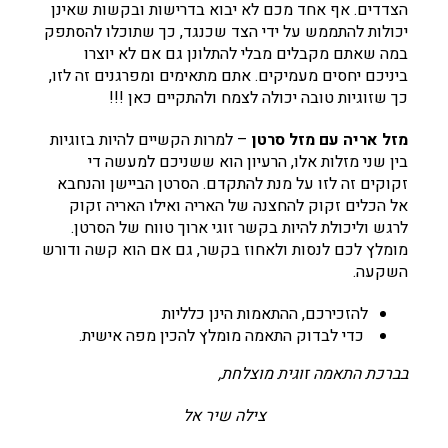
הצדדים. אף אחד מכם לא יבוא בדרישות ובקשות שאינן
יכולות להתממש על ידי הצד שכנגד, כך שתוכלו להסתפק
במה שאתם מקבלים מבלי להתלונן גם אם לא יוצרו
ביניכם יחסים מעמיקים. אתם מתאימים ומפרגנים זה לזו,
כך שזוגיות טובה יכולה לצמח ולהתקיים כאן !!!
מזל אריה עם מזל סרטן
– למרות הקשיים להיות בזוגיות
בין שני מזלות אלו, הרעיון הוא ששניכם למעשה די
זקוקים זה לזו על מנת להתקדם. הסרטן הביישן והנחבא
אל הכלים זקוק להחצנה של האריה ואילו האריה זקוק
לרגש וליכולת להיות בקשר זוגי ארוך טווח של הסרטן.
מומלץ לכם לנסות ולאחוז בקשר, גם אם הוא קשה ודורש
השקעה.
להזכירכם, ההתאמות הינן כלליות
כדי לבדוק התאמה מומלץ להכין מפה אישית.
בברכת התאמה זוגית מוצלחת,
צילה שיר אל