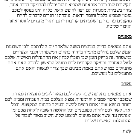
תקשורת לצד כוכב אוראנוס שמביא חוסר יכולת להתמקד בדבר אחד,
צורך בשבירת מסגרות וגם רצון לחופש אישי. כל זה הינו בנוסף לכוכב
נפטון שמביא בלבול וחוסר וודאות. עובדה זו תגרום לדברים להיות
מוקצנים עד כדי כך שלעיתים קרובות ייתכן ותהיו מועדים לחוסר איזון
ואיבוד שליטה.
מאזניים
אתם נמצאים בדיוק במחצית השנה שלאחר יום הולדתכם ולכן חשבונות
הנפש שלכם גדולים מתמיד בייחוד בתחום המשפחתי ולגבי הצעירים
במשפחה. זה בדיוק הזמן שבו תוכלו לבחון את ההתנהלות האישית שלכם
למול האחרים ובעיקר הקרובים לכם במעגל הראשון ולבדוק האם אתם
מתנהלים כמו שאתם באמת מבינים שכך צריך לעשות והאם אתם
מתוגמלים על מעשיכם.
עקרב
אתם נמצאים בתקופה שבה קשה לכם מאוד להגיע לתוצאות למרות
שכוכב יופיטר שמביא הזדמנויות נמצא אצלכם בבית העבודה ומביא לכם
רווחה בנושא אותו אתם רוצים להשיג ובעיקר בתחום המקצועי. ובכל
זאת, קשה לכם להיות ספונטניים וכל החלטה חשובה לוקחת מכם זמן
ואנרגיה עד אשר אתם מגיעים לביצוע שלה. חשוב מאוד לעבוד על
ההתנהלות האישית שלכם.
קשת