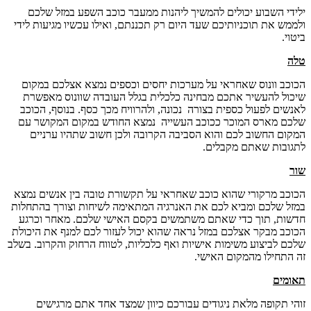
ילידי השבוע יכולים להמשיך ליהנות ממעבר כוכב השפע במזל שלכם
ולממש את תוכניותיכם שעד היום רק תכננתם, ואילו עכשיו מגיעות לידי
ביטוי.
טלה
הכוכב וונוס שאחראי על מערכות יחסים וכספים נמצא אצלכם במקום
שיכול להעשיר אתכם מבחינה כלכלית בגלל העובדה שוונוס מאפשרת
לאנשים לפעול כספית בצורה נכונה, ולהרוויח מכך כסף. בנוסף, הכוכב
שלכם מארס המוכר ככוכב העשייה נמצא החודש במקום המקושר עם
המקום החשוב לכם והוא הסביבה הקרובה ולכן חשוב שתהיו ערניים
לתגובות שאתם מקבלים.
שור
הכוכב מרקורי שהוא כוכב שאחראי על תקשורת טובה בין אנשים נמצא
במזל שלכם ומביא לכם את האנרגיה המתאימה לשיחות וצורך בהתחלות
חדשות, תוך כדי שאתם משתמשים בקסם האישי שלכם. מאחר וכרגע
הכוכב מבקר אצלכם במזל נראה שהוא יכול לעזור לכם למנף את היכולת
שלכם לביצוע משימות אישיות ואף כלכליות, לטווח הרחוק והקרוב. בשלב
זה התחילו מהמקום האישי.
תאומים
זוהי תקופה מלאת ניגודים עבורכם כיוון שמצד אחד אתם מרגישים