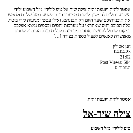
אסטרולוגית ויועצת זוגית צילה שיר-אל טיפ לילידי מזל השבוע ילידי
השבוע יכולים להמשיך ליהנות ממעבר כוכב השפע במזל שלכם ולממש
את תוכניותיכם שעד היום רק תכננתם, ואילו עכשיו מגיעות לידי ביטוי.
טלה הכוכב וונוס שאחראי על מערכות יחסים וכספים נמצא אצלכם
במקום שיכול להעשיר אתכם מבחינה כלכלית בגלל העובדה שוונוס
מאפשרת לאנשים לפעול כספית בצורה […]
חנן אסולין
04.04.23
21:02
Post Views:
584
תגובות 0
אסטרולוגית ויועצת זוגית
צילה שיר-אל
טיפ לילידי מזל השבוע