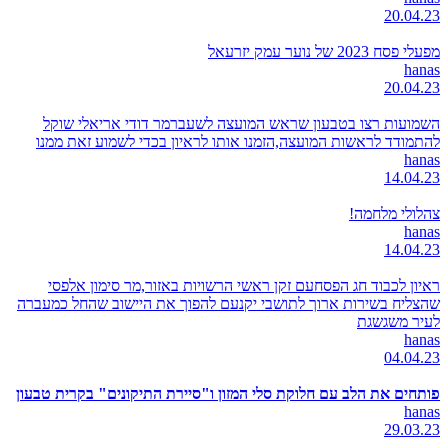
20.04.23
מפעלי פסח 2023 של נוער עמק יזרעאל
hanas
20.04.23
השמועות רצו בטבעון שראש המועצה לשעברמר דודי אריאלי שוקל
להתמודד לראשות המועצה,הזמנו אותו לראיון בכדי לשמוע זאת ממנו
hanas
14.04.23
צהלולי מלחמה!
hanas
14.04.23
ראיון לכבוד חג הפסחעם זקן ראשי הרשויות באזור,מר סימון אלפסי
שהצליח בשירות ארוך לתושבי יקנעם להפוך את היישוב שהחל כמעברה
לעיר משגשגת
hanas
04.04.23
פותחים את הלב עם חלוקת סלי המזון ו"סיירת התיקונים" בקרית טבעון
hanas
29.03.23