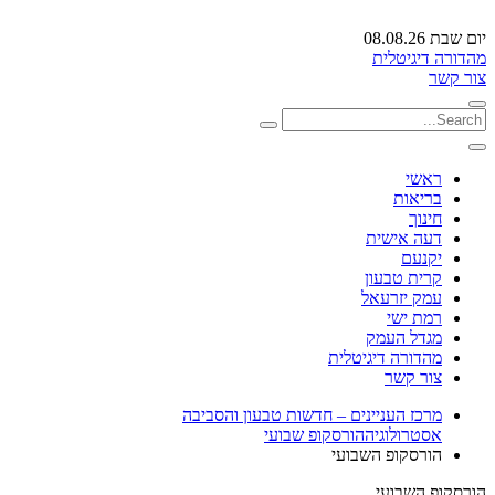
יום שבת 08.08.26
מהדורה דיגיטלית
צור קשר
ראשי
בריאות
חינוך
דעה אישית
יקנעם
קרית טבעון
עמק יזרעאל
רמת ישי
מגדל העמק
מהדורה דיגיטלית
צור קשר
מרכז העניינים – חדשות טבעון והסביבה
אסטרולוגיה
הורסקופ שבועי
הורסקופ השבועי
הורסקופ השבועי