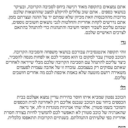
אתם נמצאים בתקופה מאוד רגישה ביחס לסביבה הקרובה, ובעיקר
בנושאי כספים . אתם שוב עלולים להיקלע למצב שההוצאות שלכם
מרובות מההכנסות וזאת מכיוון שלא שמתם יד על ההגה ועצרתם בזמן.
אתם נדרשים לקחת אחריות והחלטות לגבי נושאים חשובים נוספים,
שבהם עליכם לשבור דפוסי חשיבה והתנהגות כדי להתנהל בהתאם
לצרכים האישיים שלכם.
גדי
זוהי תקופה אינטנסיבית עבורכם בנושאי משפחה והסביבה הקרובה.
הכוכב סטורן עבר למקום בו הוא מסביר לכם או לפחות מנסה להסביר,
כיצד עליכם להתנהל עם הסביבה הקרובה שלכם מבלי שייראה לאחרים
שאתם עסוקים רק בעצמכם. עובדה זו של אהבה עצמית לפעמים
משאירה רושם מוטעה שלא באמת איכפת לכם מה אחרים חושבים
עליכם.
דלי
הכוכב נפטון שמביא איתו חוסר בהירות עדיין נמצא אצלכם בבית
הכספים ביחד עם הכוכב שנכנס אליכם רק לאחרונה לבית הכספים
והמוכר בשמו סטורן. אלה שתי אנרגיות מנוגדות זו לזו, אך נראה
שהאנרגיה של כוכב סטורן לא תאפשר לכם להמשיך לחיות בצורה חסרת
אחריות כפי שלעיתים התנהלתם. בשנתיים הקרובות תתאפסו כלכלית.
דגים