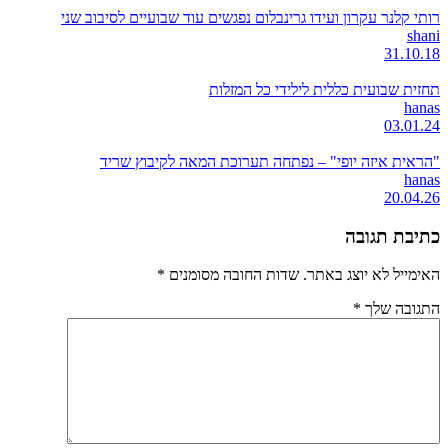
רותי קלנר עקרון ועידו גרינבלום נפגשים עוד שבועיים לסיבוב שני
shani
31.10.18
תחזית שבועית כללית לילידי כל המזלות
hanas
03.01.24
"הראית איזה יופי" – נפתחה תערוכת המאה לקיבוץ שריד
hanas
20.04.26
כתיבת תגובה
האימייל לא יוצג באתר.
שדות החובה מסומנים
*
התגובה שלך
*