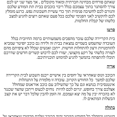
שאתם פורחים מבחינה חברתית ומאוד מקובלים , אך מצד שני יש לכם
צורך להסתגר בתוך עצמכם בגלל ריבוי כוכבים בבית תת המודע שלכם
והגורם לכם לחשיבה פנימית תוך כדי עשיית חשבונות נפש. כרגע מומלץ
לכם להקשיב לאני הפנימי שלכם בכל פעם שאתם רוצים להגיע למצב
כלשהו של קבלת החלטות.
סרטן
בית הקריירה שלכם עובר מהפכים משמעותיים ברמה החיובית בגלל
העובדה שהשמש בשמיים נמצאת בבית זה ולידה גם כוכב יופיטר שמביא
להזדמנויות ורצון להתחלות חדשות. ייתכן ואנשים שכלל לא ציפיתם מהם
לעזרה כלשהי על רקע מקצועי, יעזרו לכם לרכוש קשרים חדשים שדרכם
תוכלו להתפתח בהמשך להגיע למימוש תוכניותיכם.
אריה
הכוכב וונוס שאחראי על יחסים בין אישיים ייכנס השבוע לבית הקריירה
שלכם למשך כל החודש הקרוב. עובדה זו מלמדת על התנהלות
אינטנסיבית בנושא וגם על כך שהשילוב עם כוכב אוראנוס שמחולל
אצלכם צורך בחופש, יגרום לכם להיות נוחים לכעוס וייתכן שהצד שכנגד
לא בהכרח יבין על מה יצא זעמכם. זה הזמן להבין שלכל דבר יש את קצב
הבשלות המתאים לו.
בתולה
השבוע ובמהלך כל החודש הקרוב יהיה הכוכב שלכם מרקורי שאחראי על