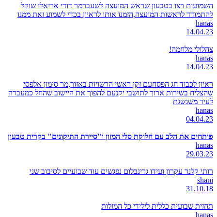
השמועות רצו בטבעון שראש המועצה לשעברמר דודי אריאלי שוקל
להתמודד לראשות המועצה,הזמנו אותו לראיון בכדי לשמוע זאת ממנו
hanas
14.04.23
צהלולי מלחמה!
hanas
14.04.23
ראיון לכבוד חג הפסחעם זקן ראשי הרשויות באזור,מר סימון אלפסי
שהצליח בשירות ארוך לתושבי יקנעם להפוך את היישוב שהחל כמעברה
לעיר משגשגת
hanas
04.04.23
פותחים את הלב עם חלוקת סלי המזון ו"סיירת התיקונים" בקרית טבעון
hanas
29.03.23
רותי קלנר עקרון ועידו גרינבלום נפגשים עוד שבועיים לסיבוב שני
shani
31.10.18
תחזית שבועית כללית לילידי כל המזלות
hanas