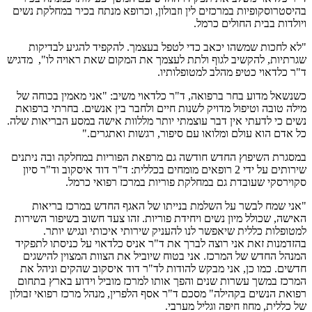
בהיסטרוסקופיות במרכזים לין וזבולון, וכרופא מנתח בכיר במחלקת נשים
ויולדות בבית החולים כרמל.
"לא לחכות שמשהו יכאב כדי לטפל בעצמך. להקפיד להגיע לבדיקות
שגרתיות, להקשיב לגוף ולתת לעצמך את המקום שאת ראויה לו", מדגיש
ד"ר כלדאוי כטיפ מהלב למטופלותיו.
כשנשאל מדוע בחר ברפואה, ד"ר כלדאוי משיב: "אני מאמין בכוחה של
מילה טובה וטיפול מדויק לשנות חיים ולחבר בין אנשים. בחרתי ברפואת
נשים כי לדעתי אין דבר עוצמתי יותר מללוות אישה במסע הבריאות שלה.
כל אדם הוא עולם ומלואו עם סיפור, רגשות ואתגרים."
במסגרת השיפוץ החדש חודשה גם מרפאת הפוריות במחלקה ובה ניתנים
שירותים על ידי 2 רופאים מומחים בכללית: ד"ר דוד איסקוב וד"ר סיון
סקוירסקי שעובדת גם במחלקת פוריות במרכז רפואי כרמל.
"אני שמח לבשר על השלמת בנייתו של האגף החדש במרכז בריאות
האישה, שכולל מיון נשים ויחידת פוריות. זהו צעד חשוב בשיפור השירות
למטופלות כללית שיאפשר לנו להעניק שירותי איכותי ונגיש יותר.
בהזדמנות זאת אני רוצה לברך את ד"ר אניס כלדאוי על כניסתו לתפקיד
המנהל החדש של המרכז. אני בטוח שיוביל את הצוות המצוין להישגים
חדשים. כמו כן, אני מבקש להודות לד"ר דוד איסקוב שהקים וניהל את
המרכז במשך עשרות שנים והפך אותו למרכז מוביל וידוע בארץ בתחום
רפואת הנשים בקהילה" מסכם ד"ר אסף הלפרין, מנהל מרכז רפואי זבולון
של כללית, מחוז חיפה וגליל מערבי.