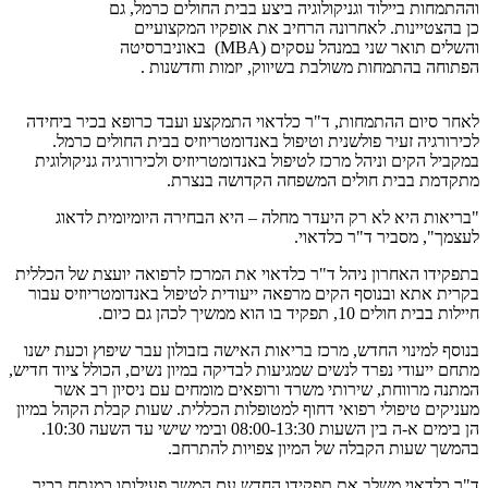
וההתמחות ביילוד וגניקולוגיה ביצע בבית החולים כרמל, גם
כן בהצטיינות. לאחרונה הרחיב את אופקיו המקצועיים
והשלים תואר שני במנהל עסקים (MBA) באוניברסיטה
הפתוחה בהתמחות משולבת בשיווק, יזמות וחדשנות .
לאחר סיום ההתמחות, ד"ר כלדאוי התמקצע ועבד כרופא בכיר ביחידה
לכירורגיה זעיר פולשנית וטיפול באנדומטריוזיס בבית החולים כרמל.
במקביל הקים וניהל מרכז לטיפול באנדומטריוזיס ולכירורגיה גניקולוגית
מתקדמת בבית חולים המשפחה הקדושה בנצרת.
"בריאות היא לא רק היעדר מחלה – היא הבחירה היומיומית לדאוג
לעצמך", מסביר ד"ר כלדאוי.
בתפקידו האחרון ניהל ד"ר כלדאוי את המרכז לרפואה יועצת של הכללית
בקרית אתא ובנוסף הקים מרפאה ייעודית לטיפול באנדומטריוזיס עבור
חיילות בבית חולים 10, תפקיד בו הוא ממשיך לכהן גם כיום.
בנוסף למינוי החדש, מרכז בריאות האישה בזבולון עבר שיפוץ וכעת ישנו
מתחם ייעודי נפרד לנשים שמגיעות לבדיקה במיון נשים, הכולל ציוד חדיש,
המתנה מרווחת, שירותי משרד ורופאים מומחים עם ניסיון רב אשר
מעניקים טיפולי רפואי דחוף למטופלות הכללית. שעות קבלת הקהל במיון
הן בימים א-ה בין השעות 08:00-13:30 ובימי שישי עד השעה 10:30.
בהמשך שעות הקבלה של המיון צפויות להתרחב.
ד"ר כלדאוי משלב את תפקידו החדש עם המשך פעילותו כמנתח בכיר