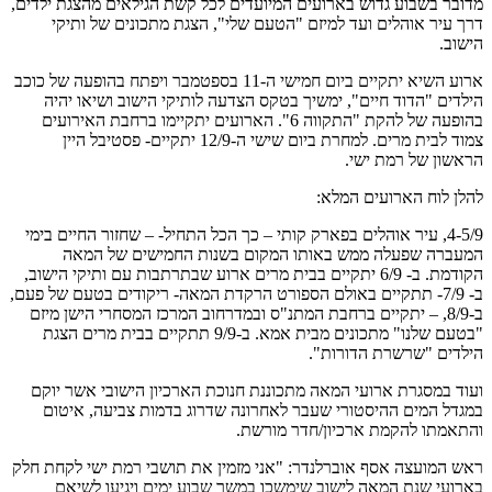
מדובר בשבוע גדוש בארועים המיועדים לכל קשת הגילאים מהצגת ילדים,
דרך עיר אוהלים ועד למיזם "הטעם שלי", הצגת מתכונים של ותיקי
הישוב.
ארוע השיא יתקיים ביום חמישי ה-11 בספטמבר ויפתח בהופעה של כוכב
הילדים "הדוד חיים", ימשיך בטקס הצדעה לותיקי הישוב ושיאו יהיה
בהופעה של להקת "התקווה 6". הארועים יתקיימו ברחבת האירועים
צמוד לבית מרים. למחרת ביום שישי ה-12/9 יתקיים- פסטיבל היין
הראשון של רמת ישי.
להלן לוח הארועים המלא:
4-5/9, עיר אוהלים בפארק קותי – כך הכל התחיל- – שחזור החיים בימי
המעברה שפעלה ממש באותו המקום בשנות החמישים של המאה
הקודמת. ב- 6/9 יתקיים בבית מרים ארוע שבתרתבות עם ותיקי הישוב,
ב- 7/9- תתקיים באולם הספורט הרקדת המאה- ריקודים בטעם של פעם,
ב-8/9, – יתקיים ברחבת המתנ"ס ובמדרחוב המרכז המסחרי הישן מיזם
"בטעם שלנו" מתכונים מבית אמא. ב-9/9 תתקיים בבית מרים הצגת
הילדים "שרשרת הדורות".
ועוד במסגרת ארועי המאה מתכוננת חנוכת הארכיון הישובי אשר יוקם
במגדל המים ההיסטורי שעבר לאחרונה שדרוג בדמות צביעה, איטום
והתאמתו להקמת ארכיון/חדר מורשת.
ראש המועצה אסף אוברלנדר: "אני מזמין את תושבי רמת ישי לקחת חלק
בארועי שנת המאה לישוב שימשכו במשך שבוע ימים ויגיעו לשיאם