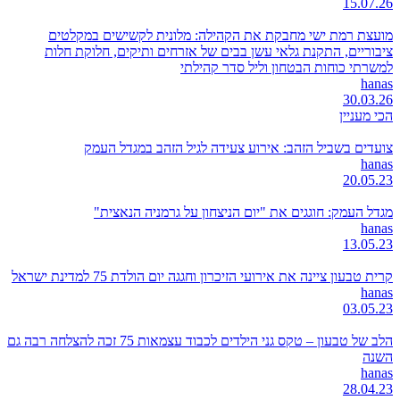
15.07.26
מועצת רמת ישי מחבקת את הקהילה: מלונית לקשישים במקלטים
ציבוריים, התקנת גלאי עשן בבים של אזרחים ותיקים, חלוקת חלות
למשרתי כוחות הבטחון וליל סדר קהילתי
hanas
30.03.26
הכי מעניין
צועדים בשביל הזהב: אירוע צעידה לגיל הזהב במגדל העמק
hanas
20.05.23
מגדל העמק: חוגגים את "יום הניצחון על גרמניה הנאצית"
hanas
13.05.23
קרית טבעון ציינה את אירועי הזיכרון וחגגה יום הולדת 75 למדינת ישראל
hanas
03.05.23
הלב של טבעון – טקס גני הילדים לכבוד עצמאות 75 זכה להצלחה רבה גם
השנה
hanas
28.04.23