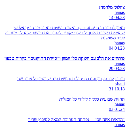
צהלולי מלחמה!
hanas
14.04.23
ראיון לכבוד חג הפסחעם זקן ראשי הרשויות באזור,מר סימון אלפסי
שהצליח בשירות ארוך לתושבי יקנעם להפוך את היישוב שהחל כמעברה
לעיר משגשגת
hanas
04.04.23
פותחים את הלב עם חלוקת סלי המזון ו"סיירת התיקונים" בקרית טבעון
hanas
29.03.23
רותי קלנר עקרון ועידו גרינבלום נפגשים עוד שבועיים לסיבוב שני
shani
31.10.18
תחזית שבועית כללית לילידי כל המזלות
hanas
03.01.24
"הראית איזה יופי" – נפתחה תערוכת המאה לקיבוץ שריד
hanas