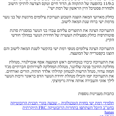
ב-11/9 בהופעה של התקווה 6, הדוד חיים וטקס הצדעה לותיקי הישוב
ולמחרת פסטיבל היין הראשון של רמת ישי".
כחלק מארועי המאה הוצגה השבוע תערוכת צילומים מרגשת של בני נוער
מרמת ישי ברוח שנת המאה לישוב.
התערוכה הציגה את התוצרים עליהם עבדו בני הנוער במסגרת סדנת
פוטותרפיה כחלק מפעילות העשרה של חחידת הנוער במהלך חודשי
הקיץ.
התערוכה הציגה צילומים מנופי רמת ישי בהקשר לשנת המאה לישוב והם
הוצגו בקפטרייה של המועצה.
את התערוכה כיבדו בנוכחותם ראש המועצה אסף אוברלנדר, מנהלת
מחלקת החינוך פנינה שלזינגר, מנהלת המחלקה לשירותים חברתיים מג'ד
חמזה עדווי, מנהל הרשות לבטחון קהילתי אלדד תותיה, הורים ואורחים.
את התערוכה יזמו והבילו מנהלת יחידת הנוער הדס בראונר ורכזת הנוער
לילך אזוגי והעבירה אותה אירה גרימיצקי.
כתבות מעניינות נוספות
תלמידי רמת ישי בחזית הטכנולוגיה – שבעה בוגרי תכנית הרובוטיקה
בחט"ב היובל השתתפו בתחרות הרובוטיקה FRC היוקרתית
hanas