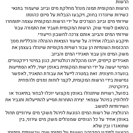
הרשות
הרשות המקומית תמנה מנהל מחלקת מים וביוב שיעמוד בתנאי
כשירות שיוגדרו בחוק, ויקבעו הגבלות על סיום כהונתו.
שירותי מים וביוב הנצרכים על ידי הרשות המקומית עצמה יתומחרו
בהתאם לשווי שוק. הרשות המקומית תעביר את התמורה עבור
שירותי המים והביוב אותם צרכה לחשבון הייעודי.
תיקבע הגבלה אחידה על שיעור הוצאות ההנהלה והכלליות מסך
ההכנסות השנתיות הן עבור רשויות מקומיות שינהלו בעצמן את
משק המים והן עבור תאגידי המים והביוב.
תאגידים קיימים, ייהנו מהקלות רגולטריות, כגון במינוי דירקטורים.
המינוי יעשה על ידי הרשות המקומית באופן ישיר, ללא הסתייעות
בוועדה חיצונית. זאת במטרה לייעל את עבודת התאגיד, לאפשר
גמישות בידי הרשות המקומית, לקצר לוחות זמנים ולהפחית
בירוקרטיה.
בפועל, רשויות שיתנהלו באופן מקצועי יוכלו לבחור בתיאגוד או
לחלופין בניהול עצמאי. יצירת התחרות תסייע להתייעלות ותגביר את
השירותיות לתושב.
הרגולציה של רשות המים הנוגעת לניהול משקי מים עירוניים תחול
באופן אחיד על כל הגופים שמנהלים משק מים עירוני, בין
שתואגדו ובין שלא.
ההצעה לתיקון החקיקה נשענת על ניתוחי שוק עכשוויים וניתוחי