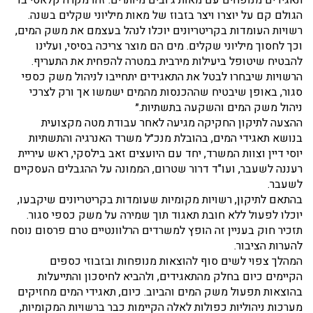
תאגידים מנופחים עם מאות ג׳ובים מיותרים. זהו מקרה קלאסי בו
הגולם קם על יוצרו ויצר בזבוז של מאות מיליוני שקלים בשנה.
רשויות העומדות בקריטריונים יוכלו לנהל בעצמם את משק המים,
וכך לחסוך מיליוני שקלים. מים הם מוצר צריכה בסיסי, ועלינו
להבטיח שיטופל ביעילות מירבית במטרה להפחית את התעריף.
הרשויות שיבחרו לבטל את התאגידים יתחייבו לניהול משק כספי
סגור, באופן שיבטיח שההכנסות מהמים ישמשו אך ורק לצרכי
ניהול משק המים והשקעה בתשתיות.״
ההצעה לתיקון החקיקה מגיעה לאחר עבודת מטה מקצועית
בנושא תאגידי המים, בהובלת מנכ״ל משרד האנרגיה והתשתיות
יוסי דיין וצוות המשרד, יחד עם היועצים זאב בילסקי, ראש עיריית
רעננה לשעבר, ועו"ד דרור שטרום, הממונה על ההגבלים העסקיים
לשעבר.
בהתאם לתיקון, רשויות מקומיות שעומדות בקריטריונים שיקבעו,
יוכלו לפעול ללא חובת תאגוד תוך שמירה על משק כספי סגור.
תזכיר חוק בעניין זה הופץ למשרדים הרלוונטיים טרם פרסום נוסח
להערות הציבור.
המהלך צפוי לשים סוף להוצאות מנופחות ובזבוזי כספים
הקיימים כיום בחלק מהתאגידים, ולהביא לחיסכון והתייעלות
בהוצאות תפעול משק המים והביוב. כיום, תאגידי המים מחזיקים
מערכות ניהוליות כפולות לאלה הקיימות כבר ברשויות המקומיות,