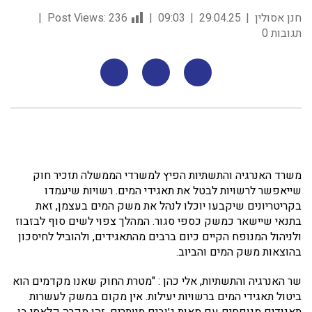
חנן אסולין
29.04.25
09:03
236
Post Views:
תגובות 0
משרד האנרגיה והתשתיות הפיץ למשרדי הממשלה תזכיר חוק
שייאפשר לרשויות לבטל את תאגידי המים. רשויות שיעמדו
בקריטריונים שיקבעו יוכלו לנהל את משק המים בעצמן, זאת
בתנאי שיישאר כמשק כספי סגור. המהלך צפוי לשים סוף לבזבוז
ולניהול המנופח הקיים כיום ברבים מהתאגידים, ולהוביל לחיסכון
בהוצאות משק המים והביוב.
שר האנרגיה והתשתיות, אלי כהן : "מטרת החוק שאנו מקדמים הוא
ביטול תאגידי המים ברשויות יעילות. אין מקום במשק לעשרות