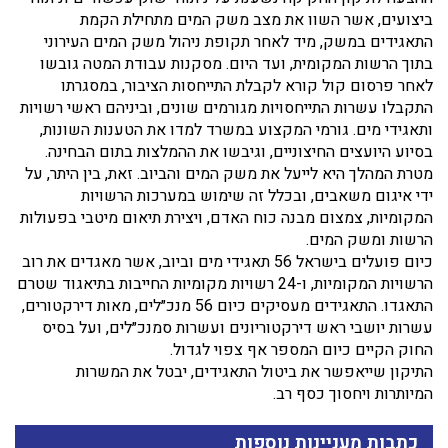
ביצועים, אשר השוו את מצב משק המים מתחילת הקמת
התאגידים במשק, מיד לאחר תקופת ניהול משק המים העירוני
בתוך הרשות המקומית, ועד היום. מסקנות עבודת המטה גובשו
לאחר פרסום קול קורא לקבלת התייחסות הציבור, במסגרתו
התקבלו עשרות התייחסויות מגורמים שונים, וביניהם ראשי רשויות
ותאגידי מים. גורמי המקצוע במשרד למדו את הטענות השונות,
בסיוע היועצים החיצוניים, וגיבשו את ההמלצות בתום הבחינה.
מטרת המהלך היא לייעל את משק המים והביוב. זאת, בין היתר, על
ידי איגום משאבים, ובכלל זה שימוש במערכות הרשויות
המקומיות, צמצום מבנה כוח האדם, ויצירת תיאום מיטבי בפעולות
הרשות ומשק המים.
כיום פועלים בישראל 56 תאגידי מים וביוב, אשר מאגדים את רוב
הרשויות המקומיות, ו-24 רשויות מקומיות החייבות בתיאגוד שטרם
התאגדו. התאגידים מעסיקים כיום 56 מנכ״לים, מאות דירקטורים,
עשרות יושבי ראש דירקטוריונים ועשרות סמנכ״לים, ועל בסיס
החוק הקיים כיום המספר אף צפוי לגדול.
התיקון שייאפשר את ביטול התאגידים, יבטל את המשרות
המיותרות ויחסוך כסף רב.
כתבות מעניינות נוספות