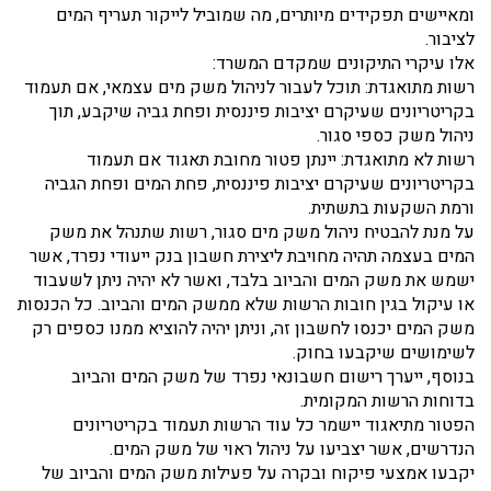
ומאיישים תפקידים מיותרים, מה שמוביל לייקור תעריף המים
לציבור.
אלו עיקרי התיקונים שמקדם המשרד:
רשות מתואגדת: תוכל לעבור לניהול משק מים עצמאי, אם תעמוד
בקריטריונים שעיקרם יציבות פיננסית ופחת גביה שיקבע, תוך
ניהול משק כספי סגור.
רשות לא מתואגדת: יינתן פטור מחובת תאגוד אם תעמוד
בקריטריונים שעיקרם יציבות פיננסית, פחת המים ופחת הגביה
ורמת השקעות בתשתית.
על מנת להבטיח ניהול משק מים סגור, רשות שתנהל את משק
המים בעצמה תהיה מחויבת ליצירת חשבון בנק ייעודי נפרד, אשר
ישמש את משק המים והביוב בלבד, ואשר לא יהיה ניתן לשעבוד
או עיקול בגין חובות הרשות שלא ממשק המים והביוב. כל הכנסות
משק המים יכנסו לחשבון זה, וניתן יהיה להוציא ממנו כספים רק
לשימושים שיקבעו בחוק.
בנוסף, ייערך רישום חשבונאי נפרד של משק המים והביוב
בדוחות הרשות המקומית.
הפטור מתיאגוד יישמר כל עוד הרשות תעמוד בקריטריונים
הנדרשים, אשר יצביעו על ניהול ראוי של משק המים.
יקבעו אמצעי פיקוח ובקרה על פעילות משק המים והביוב של