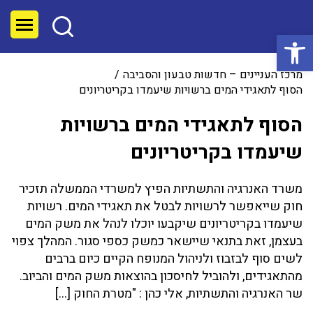
פתח סרגל נגישות
מרכז העניינים – חדשות טבעון והסביבה
הסוף לתאגידי המים ברשויות שיעמדו בקריטריונים
הסוף לתאגידי המים ברשויות
שיעמדו בקריטריונים
משרד האנרגיה והתשתיות הפיץ למשרדי הממשלה תזכיר
חוק שייאפשר לרשויות לבטל את תאגידי המים. רשויות
שיעמדו בקריטריונים שיקבעו יוכלו לנהל את משק המים
בעצמן, זאת בתנאי שיישאר כמשק כספי סגור. המהלך צפוי
לשים סוף לבזבוז ולניהול המנופח הקיים כיום ברבים
מהתאגידים, ולהוביל לחיסכון בהוצאות משק המים והביוב.
שר האנרגיה והתשתיות, אלי כהן : "מטרת החוק […]