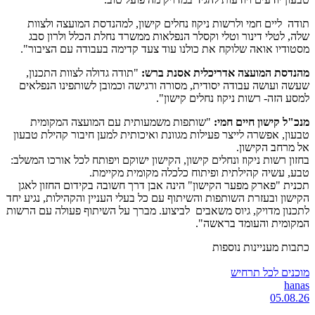
תודה ליים חמי ולרשות ניקוז נחלים קישון, למהנדסת המועצה ולצוות
שלה, לטלי דינור וטלי וקסלר הנפלאות ממשרד נחלת הכלל ולרון סבג
מסטודיו אואה שלוקח את כולנו עוד צעד קדימה בעבודה עם הציבור".
מהנדסת המועצה אדריכלית אסנת ברש:
"תודה גדולה לצוות התכנון,
שעשה ועושה עבודה יסודית, מסורה ורגישה וכמובן לשותפינו הנפלאים
למסע הזה- רשות ניקוז נחלים קישון".
מנכ"ל קישון חיים חמי:
"שותפות משמעותית עם המועצה המקומית
טבעון, אפשרה לייצר פעילות מגוונת ואיכותית למען חיבור קהילת טבעון
אל מרחב הקישון.
בחזון רשות ניקוז ונחלים קישון, הקישון ישוקם ויפותח לכל אורכו המשלב:
טבע, עשיה קהילתית ופיתוח כלכלה מקומית מקיימת.
תכנית "פארק מפער הקישון" הינה אבן דרך חשובה בקידום החזון לאגן
הקישון ובעזרת השותפות והשיתוף עם כל בעלי העניין והקהילות, נגיע יחד
לתכנון מדויק, גיוס משאבים לביצוע. מברך על השיתוף פעולה עם הרשות
המקומית והעומד בראשה".
כתבות מעניינות נוספות
מוכנים לכל תרחיש
hanas
05.08.26