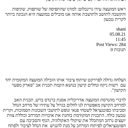
ראש המועצה עידו גרינבלום: למדנו שהתפיסה של שותפות, שקיפות
והקשבה לתושב ולתושבת אותה אנו מובילים במועצה היא הנכונה ביותר
לקרית טבעון
shani
05.08.21
11:45
Post Views:
284
תגובות 0
הצלחה גדולה לפרויקט שיתוף ציבור אותו הובילה המועצה המקומית יחד
עם רשות ניקוז ונחלים קישון בנושא הקמת תכנית אב "פארק מפער
הקישון".
לדברי מהנדסת המועצה אדריכלית אסנת ברנדס ברש, תכנית האב
למרחב הקישון מאפשרת לנו לחלום בגדול על עתידו של מרחב הנחל
וסביבתו כפוטנציאל לשטחי פנאי ונופש לתושבי השכונות הסמוכות, וקרית
טבעון כולה. התכנית המקודמת בוחנת את איכויות המרחב וכוללת צוות
יועצים נרחב המתכלל את שיקולי האקולוגיה, הנוף והסביבה עם
הפוטנציאלים לפיתוח המרחב על מנת להנגיש את הנחל לציבור ולפתח