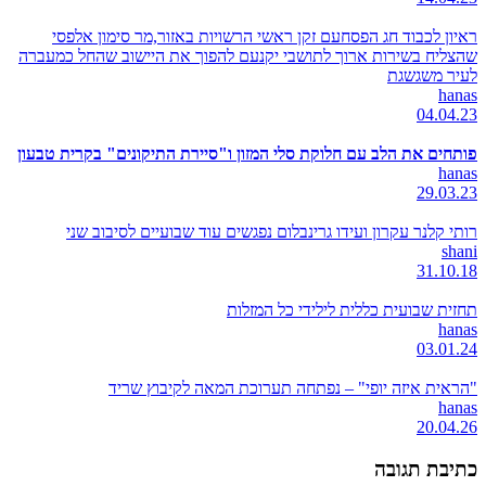
ראיון לכבוד חג הפסחעם זקן ראשי הרשויות באזור,מר סימון אלפסי
שהצליח בשירות ארוך לתושבי יקנעם להפוך את היישוב שהחל כמעברה
לעיר משגשגת
hanas
04.04.23
פותחים את הלב עם חלוקת סלי המזון ו"סיירת התיקונים" בקרית טבעון
hanas
29.03.23
רותי קלנר עקרון ועידו גרינבלום נפגשים עוד שבועיים לסיבוב שני
shani
31.10.18
תחזית שבועית כללית לילידי כל המזלות
hanas
03.01.24
"הראית איזה יופי" – נפתחה תערוכת המאה לקיבוץ שריד
hanas
20.04.26
כתיבת תגובה