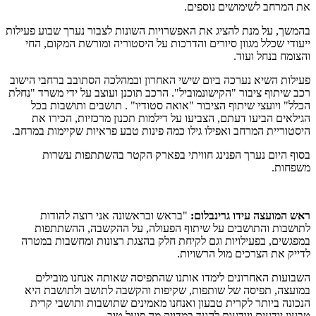
את המרחב לשימושים נוספים.
בהמשך, על מנת להציג את האפשרויות השונות לצבור נערך שבוע פעילות
ייעודי שכלל מגוון סיורים והדרכות על היסטוריה ומורשת המקום, החי
והצומח בנחל ועוד.
פעילות השיא נערכה ביום שישי האחרון ובמהלכה הסתובב ברחבי הישוב
רכב שיתוף ציבור "הקישונמוביל". הרכב תוכנן ועוצב על ידי משרד "נחלת
הכלל" ויועצי שיתוף הציבור "אואה סטודיו" . תושבים ותושבות בכל
הגילאים הביעו דעתם, הצביעו על דילמות תכנון מרכזיות, הכירו את
היסטוריית המרחב ואפילו גילו כמה פינות טבע פראיות שקיימות במרחב.
בסוף היום נערך הפנינג חוויתי בפארק הקטר בהשתתפות עשרות
משפחות.
ראש המועצה עידו גרינבלום:
"בראש ובראשונה אני רוצה להודות
לתושבות והתושבים על שיתוף הפעולה, על ההקשבה, ההשתתפות
במפגשים, בפעילויות וגם לקיחת חלק בהצגת רצונות ומחשבות במטרה
לדייק את הצרכים מול הרשויות.
השבועות האחרונים לימדו אותנו שהתפיסה שאותה אנחנו מובילים
במועצה, תפיסה של שותפות, שקיפות והקשבה לתושב ולתושבת היא
הנכונה ביותר לקרית טבעון ואנחנו מאמינים שתושבות ותושבי קרית
טבעון יודעים ויודעות להגיד במדויק מה פועל טוב.