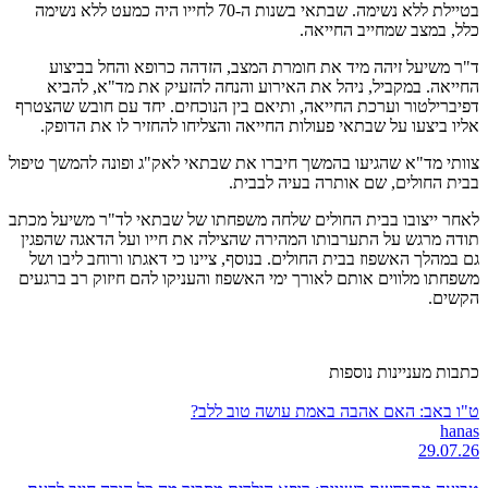
בטיילת ללא נשימה. שבתאי בשנות ה-70 לחייו היה כמעט ללא נשימה
כלל, במצב שמחייב החייאה.
ד"ר משיעל זיהה מיד את חומרת המצב, הזדהה כרופא והחל בביצוע
החייאה. במקביל, ניהל את האירוע והנחה להזעיק את מד"א, להביא
דפיברילטור וערכת החייאה, ותיאם בין הנוכחים. יחד עם חובש שהצטרף
אליו ביצעו על שבתאי פעולות החייאה והצליחו להחזיר לו את הדופק.
צוותי מד"א שהגיעו בהמשך חיברו את שבתאי לאק"ג ופונה להמשך טיפול
בבית החולים, שם אותרה בעיה לבבית.
לאחר ייצובו בבית החולים שלחה משפחתו של שבתאי לד"ר משיעל מכתב
תודה מרגש על התערבותו המהירה שהצילה את חייו ועל הדאגה שהפגין
גם במהלך האשפוז בבית החולים. בנוסף, ציינו כי דאגתו ורוחב ליבו ושל
משפחתו מלווים אותם לאורך ימי האשפוז והעניקו להם חיזוק רב ברגעים
הקשים.
כתבות מעניינות נוספות
ט"ו באב: האם אהבה באמת עושה טוב ללב?
hanas
29.07.26