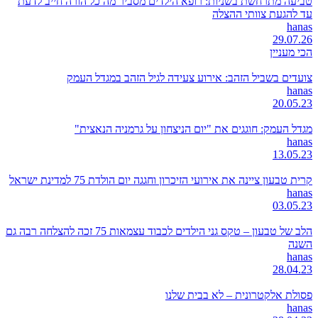
טביעה מתרחשת בשניות: רופא הילדים מסביר מה כל הורה חייב לדעת
עד להגעת צוותי ההצלה
hanas
29.07.26
הכי מעניין
צועדים בשביל הזהב: אירוע צעידה לגיל הזהב במגדל העמק
hanas
20.05.23
מגדל העמק: חוגגים את "יום הניצחון על גרמניה הנאצית"
hanas
13.05.23
קרית טבעון ציינה את אירועי הזיכרון וחגגה יום הולדת 75 למדינת ישראל
hanas
03.05.23
הלב של טבעון – טקס גני הילדים לכבוד עצמאות 75 זכה להצלחה רבה גם
השנה
hanas
28.04.23
פסולת אלקטרונית – לא בבית שלנו
hanas