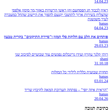
14.04.23
ראיון לכבוד חג הפסחעם זקן ראשי הרשויות באזור,מר סימון אלפסי
שהצליח בשירות ארוך לתושבי יקנעם להפוך את היישוב שהחל כמעברה
לעיר משגשגת
hanas
04.04.23
פותחים את הלב עם חלוקת סלי המזון ו"סיירת התיקונים" בקרית טבעון
hanas
29.03.23
רותי קלנר עקרון ועידו גרינבלום נפגשים עוד שבועיים לסיבוב שני
shani
31.10.18
תחזית שבועית כללית לילידי כל המזלות
hanas
03.01.24
"הראית איזה יופי" – נפתחה תערוכת המאה לקיבוץ שריד
hanas
20.04.26
כתיבת תגובה