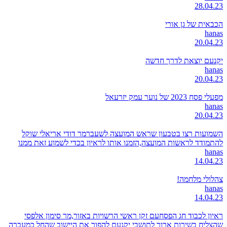
28.04.23
הכבאית של גן אורי
hanas
20.04.23
יקנעם יוצאת לדרך חדשה
hanas
20.04.23
מפעלי פסח 2023 של נוער עמק יזרעאל
hanas
20.04.23
השמועות רצו בטבעון שראש המועצה לשעברמר דודי אריאלי שוקל
להתמודד לראשות המועצה,הזמנו אותו לראיון בכדי לשמוע זאת ממנו
hanas
14.04.23
צהלולי מלחמה!
hanas
14.04.23
ראיון לכבוד חג הפסחעם זקן ראשי הרשויות באזור,מר סימון אלפסי
שהצליח בשירות ארוך לתושבי יקנעם להפוך את היישוב שהחל כמעברה