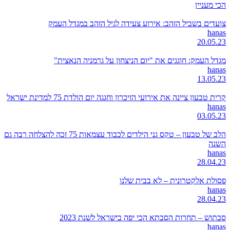
הכי מעניין
צועדים בשביל הזהב: אירוע צעידה לגיל הזהב במגדל העמק
hanas
20.05.23
מגדל העמק: חוגגים את "יום הניצחון על גרמניה הנאצית"
hanas
13.05.23
קרית טבעון ציינה את אירועי הזיכרון וחגגה יום הולדת 75 למדינת ישראל
hanas
03.05.23
הלב של טבעון – טקס גני הילדים לכבוד עצמאות 75 זכה להצלחה רבה גם
השנה
hanas
28.04.23
פסולת אלקטרונית – לא בבית שלנו
hanas
28.04.23
סבתוש – תחרות הסבתא הכי יפה בישראל לשנת 2023
hanas