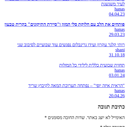
לעיר משגשגת
hanas
04.04.23
פותחים את הלב עם חלוקת סלי המזון ו"סיירת התיקונים" בקרית טבעון
hanas
29.03.23
רותי קלנר עקרון ועידו גרינבלום נפגשים עוד שבועיים לסיבוב שני
shani
31.10.18
תחזית שבועית כללית לילידי כל המזלות
hanas
03.01.24
"הראית איזה יופי" – נפתחה תערוכת המאה לקיבוץ שריד
hanas
20.04.26
כתיבת תגובה
האימייל לא יוצג באתר.
שדות החובה מסומנים
*