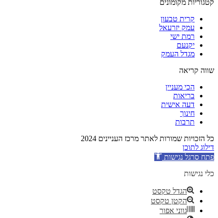
קטגוריות מקומונים
קרית טבעון
עמק יזרעאל
רמת ישי
יקנעם
מגדל העמק
שווה קריאה
הכי מעניין
בריאות
דעה אישית
חינוך
תרבות
כל הזכויות שמורות לאתר מרכז העניינים 2024
דילוג לתוכן
פתח סרגל נגישות
כלי נגישות
הגדל טקסט
הקטן טקסט
גווני אפור