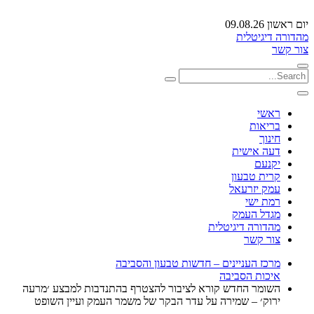
יום ראשון 09.08.26
מהדורה דיגיטלית
צור קשר
ראשי
בריאות
חינוך
דעה אישית
יקנעם
קרית טבעון
עמק יזרעאל
רמת ישי
מגדל העמק
מהדורה דיגיטלית
צור קשר
מרכז העניינים – חדשות טבעון והסביבה
איכות הסביבה
השומר החדש קורא לציבור להצטרף בהתנדבות למבצע ׳מרעה
ירוק׳ – שמירה על עדר הבקר של משמר העמק ועיין השופט