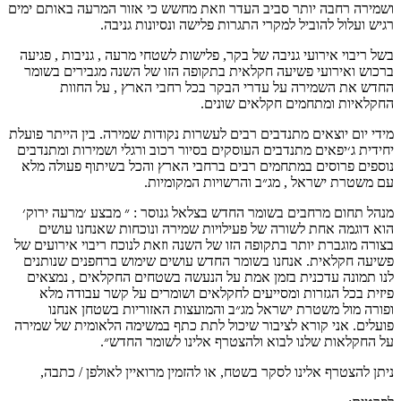
ושמירה רחבה יותר סביב העדר וזאת מחשש כי אזור המרעה באותם ימים
רגיש ועלול להוביל למקרי התגרות פלישה ונסיונות גניבה.
בשל ריבוי אירועי גניבה של בקר, פלישות לשטחי מרעה , גניבות , פגיעה
ברכוש ואירועי פשיעה חקלאית בתקופה הזו של השנה מגבירים בשומר
החדש את השמירה על עדרי הבקר בכל רחבי הארץ , על החוות
החקלאיות ומתחמים חקלאים שונים.
מידי יום יוצאים מתנדבים רבים לעשרות נקודות שמירה. בין הייתר פועלת
יחידית ג׳יפאים מתנדבים העוסקים בסיור רכוב ורגלי ושמירות ומתנדבים
נוספים פרוסים במתחמים רבים ברחבי הארץ והכל בשיתוף פעולה מלא
עם משטרת ישראל , מג״ב והרשויות המקומיות.
מנהל תחום מרחבים בשומר החדש בצלאל גנוסר : ״ מבצע ׳מרעה ירוק׳
הוא דוגמה אחת לשורה של פעילויות שמירה ונוכחות שאנחנו עושים
בצורה מוגברת יותר בתקופה הזו של השנה וזאת לנוכח ריבוי אירועים של
פשיעה חקלאית. אנחנו בשומר החדש עושים שימוש ברחפנים שנותנים
לנו תמונה עדכנית בזמן אמת על הנעשה בשטחים החקלאים , נמצאים
פיזית בכל הגזרות ומסייעים לחקלאים ושומרים על קשר עבודה מלא
ופורה מול משטרת ישראל מג״ב והמועצות האזוריות בשטחן אנחנו
פועלים. אני קורא לציבור שיכול לתת כתף במשימה הלאומית של שמירה
על החקלאות שלנו לבוא ולהצטרף אלינו לשומר החדש״.
ניתן להצטרף אלינו לסקר בשטח, או להזמין מרואיין לאולפן / כתבה,