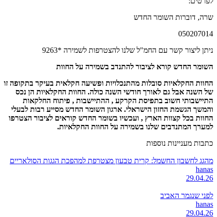
לפרטים:
שרה, דוברות השומר החדש
050207014
ניתן ליצור קשר עם החמ"ל שלנו להצטרפות לשמירה *9263
השומר החדש קורא לציבור להתנדב בשמירה על החוות
החוות החקלאיות סובלות מהתנכלויות ופשיעה חקלאית בעיקר בתקופה זו
של השנה אבל גם לאורך חודשי השנה כולה. החוות החקלאיות הן נכס
התיישבותי חשוב בתפיסת הקרקע , ההתיישבות , פיתוח החלקאות
והמשך הגשמת החזון הישראלי. ארגון השומר החדש מסייע רבות לבעלי
החוות בכל קצוות הארץ , ועכשיו בשומר החדש קוראים לציבור הצטרפו
למערך המתנדבים שלנו בשמירה על החוות החקלאיות.
כתבות מעניינות נוספות
מהגג לחשבון החשמל: קרית טבעון מצטרפת למהפכת הגגות הסולאריים
hanas
29.04.26
לפני שנגמר האביב
hanas
29.04.26