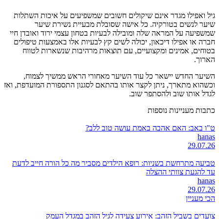
גיל ואפילו מגדר אינם שיקולים חשובים שמשפיעים על איכות השתלות
שיער לנשים בטורקיה. כל אישה שסובלת מבעיית נשירת שיער
שמשפיעה על המראה שלה ומובילה לבעיות בטחון עצמי ירוד ואובדן חיי
חברה או אפילו דיכאון, יכולה לשים קץ לבעיות אלו באמצעות טיפולים
בטוחים, אמינים ומקצועיים, עם תוצאות מרהיבות שנשארות לטווח
הארוך.
השיער החדש יישאר כל עוד השיער מאחורי הראש ממשיך לצמוח,
וכשהוא מתארך, ניתן לקצר אותו בהתאם לסגנון התספורת המועדפת, ואז
לגדל אותו שוב ולהסתפר שוב.
כתבות מעניינות נוספות
ט"ו באב: האם אהבה באמת עושה טוב ללב?
hanas
29.07.26
טביעה מתרחשת בשניות: רופא הילדים מסביר מה כל הורה חייב לדעת
עד להגעת צוותי ההצלה
hanas
29.07.26
הכי מעניין
צועדים בשביל הזהב: אירוע צעידה לגיל הזהב במגדל העמק