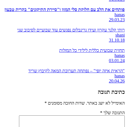
פותחים את הלב עם חלוקת סלי המזון ו"סיירת התיקונים" בקרית טבעון
hanas
29.03.23
רותי קלנר עקרון ועידו גרינבלום נפגשים עוד שבועיים לסיבוב שני
shani
31.10.18
תחזית שבועית כללית לילידי כל המזלות
hanas
03.01.24
"הראית איזה יופי" – נפתחה תערוכת המאה לקיבוץ שריד
hanas
20.04.26
כתיבת תגובה
האימייל לא יוצג באתר.
שדות החובה מסומנים
*
התגובה שלך
*