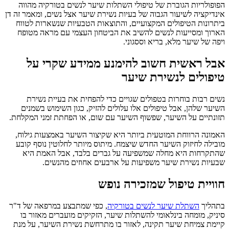
הפופולריות הגוברת של טיפולי השתלות שיער לנשים בטורקיה מהווה
אינדיקציה לשיעור הגבוה של בעיות נשירת שיער אצל נשים, ומאמר זה דן
ביתרונות הטיפולים המקצועיים, והתוצאות הטבעיות שנשארות לטווח
הארוך ומסייעות לנשים להשיב את הביטחון העצמי עם מראה מטופח
ויפה של שיער מלא, בריא וססגוני.
אבל ראשית חשוב להימנע ממידע שקרי על
טיפולים לנשירת שיער
נשים רבות בוחרות בטפולים שגויים כדי להפחית את בעיית נשירת
השיער שלהן, אבל טיפולים אלו עלולים להזיק, כגון השימוש בשמנים
תזונתיים על השיער, שפשוף השיער עם שום, או הפחתת זמני המקלחת.
האמונה הרווחת המוטעית ביותר היא שקיצור השיער באמצעות גילוח,
מובילה לחיזוק השיער החדש שיצמח. מיתוס מיותר לחלוטין נוסף קובע
שהתקרחות היא מחלה שמשפיעה על גברים בלבד, אבל האמת היא
שבעיות נשירת שיער משפיעות על ארבעים אחוזים מהנשים.
חוויית טיפול שמזכירה נופש
בתהליך
השתלת שיער לנשים בטורקיה
, כפי שמתבצע במרפאה של ד"ר
סיניק, מומחה בינלאומי להשתלות שיער, הזקיקים מועברים מאזור בו
קיימת צמיחת שיער תקינה, לאזור בו מתרחשת נשירת השיער, על מנת