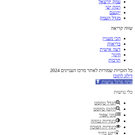
עמק יזרעאל
רמת ישי
יקנעם
מגדל העמק
שווה קריאה
הכי מעניין
בריאות
דעה אישית
חינוך
תרבות
כל הזכויות שמורות לאתר מרכז העניינים 2024
דילוג לתוכן
פתח סרגל נגישות
כלי נגישות
הגדל טקסט
הקטן טקסט
גווני אפור
ניגודיות גבוהה
ניגודיות הפוכה
רקע בהיר