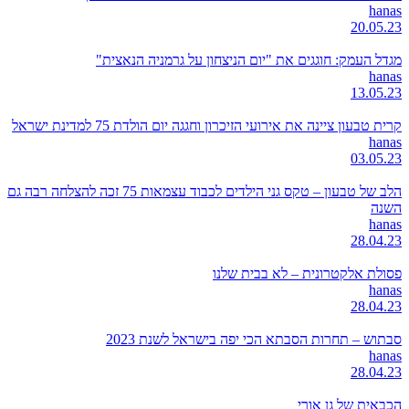
hanas
20.05.23
מגדל העמק: חוגגים את "יום הניצחון על גרמניה הנאצית"
hanas
13.05.23
קרית טבעון ציינה את אירועי הזיכרון וחגגה יום הולדת 75 למדינת ישראל
hanas
03.05.23
הלב של טבעון – טקס גני הילדים לכבוד עצמאות 75 זכה להצלחה רבה גם
השנה
hanas
28.04.23
פסולת אלקטרונית – לא בבית שלנו
hanas
28.04.23
סבתוש – תחרות הסבתא הכי יפה בישראל לשנת 2023
hanas
28.04.23
הכבאית של גן אורי