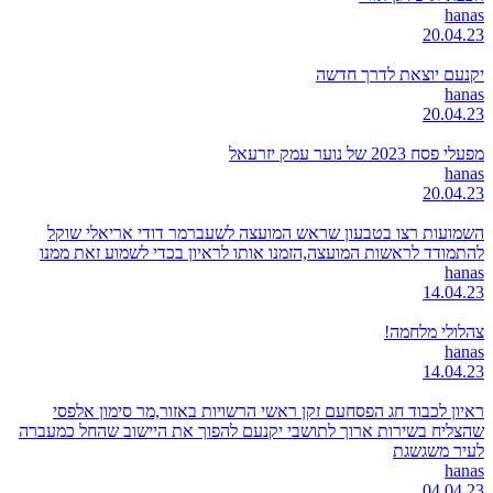
hanas
20.04.23
יקנעם יוצאת לדרך חדשה
hanas
20.04.23
מפעלי פסח 2023 של נוער עמק יזרעאל
hanas
20.04.23
השמועות רצו בטבעון שראש המועצה לשעברמר דודי אריאלי שוקל
להתמודד לראשות המועצה,הזמנו אותו לראיון בכדי לשמוע זאת ממנו
hanas
14.04.23
צהלולי מלחמה!
hanas
14.04.23
ראיון לכבוד חג הפסחעם זקן ראשי הרשויות באזור,מר סימון אלפסי
שהצליח בשירות ארוך לתושבי יקנעם להפוך את היישוב שהחל כמעברה
לעיר משגשגת
hanas
04.04.23