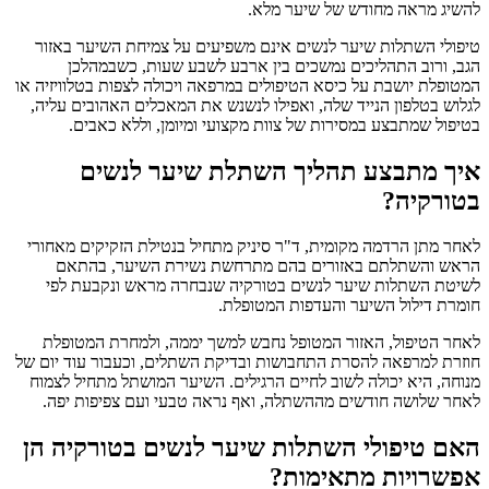
להשיג מראה מחודש של שיער מלא.
טיפולי השתלות שיער לנשים אינם משפיעים על צמיחת השיער באזור
הגב, ורוב התהליכים נמשכים בין ארבע לשבע שעות, כשבמהלכן
המטופלת יושבת על כיסא הטיפולים במרפאה ויכולה לצפות בטלוויזיה או
לגלוש בטלפון הנייד שלה, ואפילו לנשנש את המאכלים האהובים עליה,
בטיפול שמתבצע במסירות של צוות מקצועי ומיומן, וללא כאבים.
איך מתבצע תהליך השתלת שיער לנשים
בטורקיה?
לאחר מתן הרדמה מקומית, ד"ר סיניק מתחיל בנטילת הזקיקים מאחורי
הראש והשתלתם באזורים בהם מתרחשת נשירת השיער, בהתאם
לשיטת השתלות שיער לנשים בטורקיה שנבחרה מראש ונקבעת לפי
חומרת דילול השיער והעדפות המטופלת.
לאחר הטיפול, האזור המטופל נחבש למשך יממה, ולמחרת המטופלת
חוזרת למרפאה להסרת התחבושות ובדיקת השתלים, וכעבור עוד יום של
מנוחה, היא יכולה לשוב לחיים הרגילים. השיער המושתל מתחיל לצמוח
לאחר שלושה חודשים מההשתלה, ואף נראה טבעי ועם צפיפות יפה.
האם טיפולי השתלות שיער לנשים בטורקיה הן
אפשרויות מתאימות?