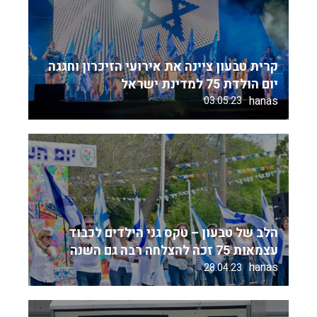
קרית טבעון ציינה את אירועי הזיכרון וחגגה
יום הולדת 75 למדינת ישראל
hanas
03.05.23
הלב של טבעון – טקס גני הילדים לכבוד
עצמאות 75 זכה להצלחה רבה גם השנה
hanas
28.04.23