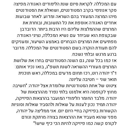
עם המכללה. לקראת סיום שנת הלימודים האגודה מפיצה
סקר אנונימי בקרב הסטודנטים, ושואלת את הסטודנטים
מיהו המרצה המעורר בהם השראה ומדוע. לאחר שבועות
אחדים האגודה אוספת את כל התשובות, ובוחרת את
המרצים שההמלצות עליהם היו הרבות ביותר. הדובדבן
שבקצפת הוא שביחד עם נשיא המכללה, נציגי האגודה
מפתיעים את המרצים הנבחרים באמצע השיעור, ומעניקים
להם תעודת הוקרה בשם הסטודנטים של המכללה. מדובר
ברגע מרגש ובלתי נשכח.
אז כמו בכל שנה, גם השנה הסטודנטים בחרו את שלושת
המרצים מעוררי ההשראה לשנת תשפ"ג, בואו נכיר אותם:
ד"ר יהודה רוט, רכז תחום מדעים במכללה, ראש תוכנית
תואר שני – חטיבה עליונה.
ציטוט של אחת הסטודנטיות שלומדת אצל יהודה: "חשיבה
מחוץ לקופסה היא אלמנט בלתי נפרד מההרצאות של
יהודה. מלבד החומר הלימודי המועבר בהרצאות הפיזיקה,
יהודה תמיד נכון לענות על שאלות ולהסביר שאלות וסוגיות
הקשורות בפיזיקה בחיי היום יום. אני ממליצה על יהודה,
מפני שהוא מעביר את ההרצאות בצורה מרתקת וגורם
לקורס קשה כמו פיזיקה להיות הכי כיף שיש!"