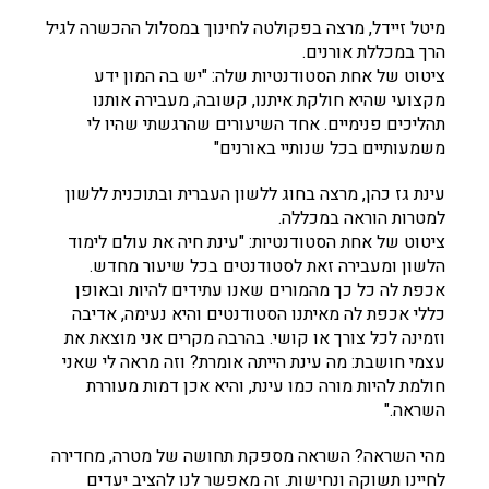
מיטל זיידל, מרצה בפקולטה לחינוך במסלול ההכשרה לגיל
הרך במכללת אורנים.
ציטוט של אחת הסטודנטיות שלה: "יש בה המון ידע
מקצועי שהיא חולקת איתנו, קשובה, מעבירה אותנו
תהליכים פנימיים. אחד השיעורים שהרגשתי שהיו לי
משמעותיים בכל שנותיי באורנים"
עינת גז כהן, מרצה בחוג ללשון העברית ובתוכנית ללשון
למטרות הוראה במכללה.
ציטוט של אחת הסטודנטיות: "עינת חיה את עולם לימוד
הלשון ומעבירה זאת לסטודנטים בכל שיעור מחדש.
אכפת לה כל כך מהמורים שאנו עתידים להיות ובאופן
כללי אכפת לה מאיתנו הסטודנטים והיא נעימה, אדיבה
וזמינה לכל צורך או קושי. בהרבה מקרים אני מוצאת את
עצמי חושבת: מה עינת הייתה אומרת? וזה מראה לי שאני
חולמת להיות מורה כמו עינת, והיא אכן דמות מעוררת
השראה."
מהי השראה? השראה מספקת תחושה של מטרה, מחדירה
לחיינו תשוקה ונחישות. זה מאפשר לנו להציב יעדים