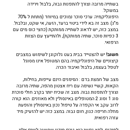
בשתייה מרובה וצורך להתפנות גבוה, בלבול וירידה
במשקל.
היפוגליקמיה: ערכי סוכר נמוכים במיוחד (מתחת ל 70%
מ"ג). מצב זה בא לידי ביטוי ברעד, הזעה, אי שקט, ובלבול.
במצב כזה, יש לדאוג לשתייה ממותקת (כחצי כוס מים עם
3 כפיות סוכר, שתיה ממותקת), ולהתייעץ עם הצוות
הרפואי.
חשוב!
יש להצטייד בבית בעט גלוקוגן לשימוש במצבים
קיצוניים של היפוגליקמיה בהם המטופל אינו מסוגל
לטפל בעצמו, בלבול ואיבוד הכרה.
מצב של חמצת בדם : הסימנים הינם עייפות, בחילות,
הקאות, קשיי נשימה עם ריח אצטון מהפה, שתיה מרובה
וצורך להתפנות גבוה. מצב זה שכיח יותר בקרב חולי סוכרת
סוג 1 וסוג 2 המטופלים באינסולין ולא מאוזנים. הוא קורה
לרוב עקב אי הקפדה על טיפול נכון באינסולין והופעת
מחלה חריפה כגון, חום גבוה. במצב כזה יש להזעיק מיד
עזרה רפואית.
לסיכום, לחץ נפשי הוא גורם סיכון שחשוב לשים אליו