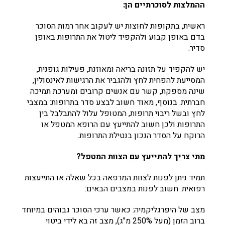
ההמלצות לסוכרתיים הן:
ראשית, בתקופות לחוצות יש לעקוב אחר רמות הסוכר
בדם באופן קבוע ולהקפיד ליטול את התרופות באופן
סדיר.
יש להקפיד על תזונה בריאה ומאוזנת, פעילות גופנית,
המסייעת להפחית לחץ ולהגביר את הרגישות לאינסולין,
שינה מספקת, קשר עם אנשים קרובים ומערכת תמיכה
חברתית. בנוסף, מאוד חשוב לבצע סדר בתרופות: במצבי
לחץ ובשל ריבוי תרופות, המטופל עלול להתבלבל בין
התרופות ולכן חשוב להתייעץ עם הרופא המטפל או
הרוקח על הסדר הנכון בנטילת התרופות.
מתי צריך להתייעץ עם הצוות המטפל?
תמיד ניתן לפנות לצוות המרפאה בכל שאלה או התייעצות
רפואית. חשוב לפנות במצבים הבאים:
מצב של היפרגליקמיה: כאשר ערכי הסוכר גבוהים במיוחד
ברוב הזמן (מעל 250% מ"ג), מצב זה בא לידי ביטוי