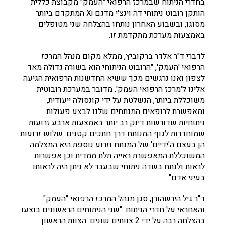
בחדרי הניתוח שבמרכז הרפואי "העמק" מקבוצת כללית
הותקן רובוט ניתוחי דה וינצ'י מדגם Xi המתקדם ביותר
מסוגו, ובשבוע האחרון נותחו בהצלחה שני מטופלים
באמצעות מערכת מתקדמת זו.
לדברי ד"ר אלדר ברקוביץ, ממלא מקום מנהל המרכז
הרפואי 'העמק', "הרובוט הניתוחי הוא בשורה גדולה מאד
לצפון ואנו נרגשים מכך ששיא החדשנות הרפואית הגיעה
אלינו ל'מרכז הרפואי העמק'. מדובר במערכת רובוטית
משוכללת ביותר, הנשלטת על ידי קונסולה ייעודית,
ומאפשרת לרופאים המנתחים שלנו לבצע פעולות
ניתוחיות שדורשות דיוק רב יותר באמצעות ארבע זרועות
שמוחדרות לגוף המנותח דרך חתכים קטנים. שלוש זרועות
הן בעצם ה'ידיים' של המנתח וזרוע נוספת היא המצלמה
המשוכללת המאפשרת ראייה תלת ממדית וכן אפשרות
לראות ולנתח בשדה ניתוחי שבעבר לא ניתן היה לראותו
בעיני אדם".
ד"ר גיל הירשהורן, סגן מנהל המרכז הרפואי "העמק"
והאחראי על חדרי הניתוח: "שני הניתוחים הראשונים בוצעו
בהצלחה רבה על ידי 2 צוותים שונים. הצוות הראשון