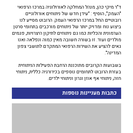
ד"ר מיקי כהן, מנהל המחלקה לאורולוגיה במרכז הרפואי
"העמק", הוסיף : "עידן חדש של ניתוחים אורולוגיים
רובוטיים החל במרכז הרפואי העמק. הרובוט מסייע לנו
ביצוע נוח ומדויק יותר של ניתוחים מורכבים בתחומי סרטן
הערמונית והכליות כמו גם ניתוחים לתיקון היצרויות, פגמים
מולדים ועוד. זו בשורה חשובה מאין כמוה ונפלאה ואנו
גאים להציע את השירות הרפואי המתקדם לתושבי צפון
המדינה".
בשבועות הקרובים מתוכננת הרחבת הפעילות הניתוחית
בעזרת הרובוט לתחומים נוספים בכירורגיה כללית, ניתוחי
חזה, ניתוחי אף אוזן וגרון וניתוחי ילדים.
כתבות מעניינות נוספות