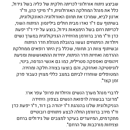
שביצע ניתוח אורולוגי לכריתה חלקית של כליה בשל גידול,
כלל את מנהל המחלקה האורולוגית, ד"ר מיקי כהן, וד"ר
ארנון לביא, שמרכז את תחום האורולוגיה האונקולוגית,
בשיתוף עם ד"ר נאדו מבית חולים בילינסון. הניתוח השני,
לכריתת רחם בשל הימצאות גידול, בוצע על ידי ד"ר יפעת
כדן וד"ר מרב ברוורמן מהיחידה הגניקולוגית במערך נשים
ויולדות. הניתוחים נעשו בהובלת מנהלת חדר הניתוח
ובשיתוף צוות רב תחומי, שכלל בין היתר רופאים ממחלקת
ההרדמה ואחיות חדר הניתוח, יחידות ההתאוששות ומניעת
זיהומים ואספקה סטרילית, כמו גם אנשי הנדסה, בינוי,
לוגיסטיקה ואחזקה, והם בוצעו בצורה חלקה ומהירה.
המטופלים שוחררו לביתם במצב כללי מצוין כעבור פרק
זמן קצר".
לדברי מנהל מערך הנשים והיולדות פרופ' עפר ארז:
"מדובר בבשורה לרפואת הנשים בצפון. היחידה
הגניקולוגית שלנו בהנהגת ד"ר יהודה בן דוד, ד"ר יפעת כדן
וד"ר מירב ברוורמן החלה לבצע ניתוחים רובוטיים
מתקדמים, המיועדים בעיקר למצבים של גידולים ברחם
וצניחות מורכבות של הרחם".