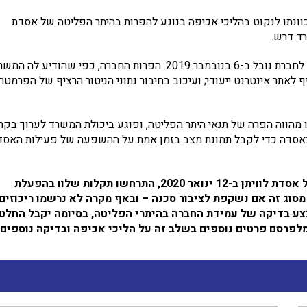
ונתו לנקוט בהליכי אכיפה בנוגע להפרות בהיתר הפליטה של אסדת
רד דרש.
היתר הפליטה של אסדת לוויתן, הממוקמת כ-10 ק"מ מהחוף, ניתן לחברת נובל ב-6 בנובמבר 2019. הפרות החברה, כפי שהודיע לה 
יף לאתר אינטרנט ייעודי; ועיכוב בחיבור נתוני הניטור הרציף של הפרמטר
ו מהווה הפרה של תנאי היתר הפליטה, ופוגע ביכולת המשרד לערוך בקר
ם באסדה כדי לקבל תמונת מצב בזמן אמת על ההשפעה של פעילות האסד
בנוסף להודעתנו זו לנובל: מאז תחילת ההפעלה המסחרית של אסדת לוויתן ב-12 ינואר 2020, התרחשו תקלות שלוו בהפעלת
סוג זה אם נשקפת לציבור סכנה – ובאף מקרה לא נרשמו ריכוזים
בצע בדיקה של עמידת החברה בהיתרי הפליטה, בסיומה יקבל החלט
מלפרסם פרטים נוספים בשלב זה על הליכי אכיפה ובדיקה נוספים.