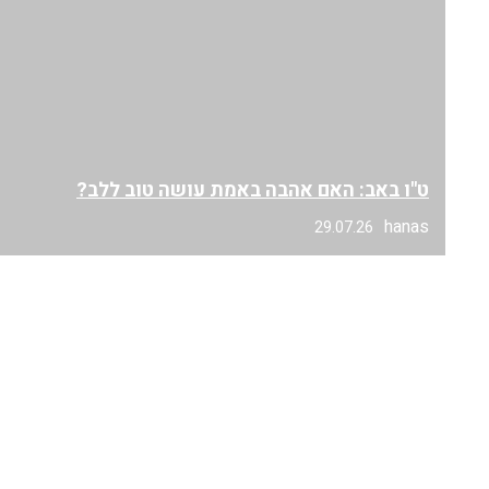
ט"ו באב: האם אהבה באמת עושה טוב ללב?
hanas
29.07.26