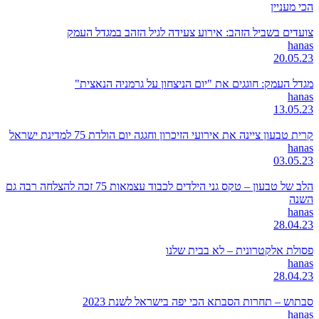
הכי מעניין
צועדים בשביל הזהב: אירוע צעידה לגיל הזהב במגדל העמק
hanas
20.05.23
מגדל העמק: חוגגים את "יום הניצחון על גרמניה הנאצית"
hanas
13.05.23
קרית טבעון ציינה את אירועי הזיכרון וחגגה יום הולדת 75 למדינת ישראל
hanas
03.05.23
הלב של טבעון – טקס גני הילדים לכבוד עצמאות 75 זכה להצלחה רבה גם
השנה
hanas
28.04.23
פסולת אלקטרונית – לא בבית שלנו
hanas
28.04.23
סבתוש – תחרות הסבתא הכי יפה בישראל לשנת 2023
hanas