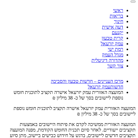
ראשי
בריאות
חינוך
דעה אישית
יקנעם
קרית טבעון
עמק יזרעאל
רמת ישי
מגדל העמק
מהדורה דיגיטלית
צור קשר
מרכז העניינים – חדשות טבעון והסביבה
חדשות
עמק יזרעאל
המועצה האזורית עמק יזרעאל אישרה תקציב לתוכנית חומש
נוספת ליישובים בסך של כ- 38 מיליון ₪
המועצה האזורית עמק יזרעאל אישרה תקציב לתוכנית חומש נוספת
ליישובים בסך של כ- 38 מיליון ₪
המועצה האזורית ממשיכה לקדם את פיתוח היישובים באמצעות
תקציבים ייעודיים. לאחר סיום תכנית החומש הקודמת, מפנה המועצה
תקציבים חדשים ליישובים, בדגש על חידוש כבישים ביישוב, מתן סיוע