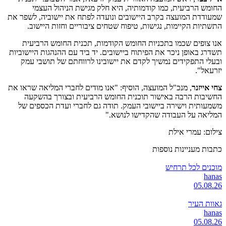
החומש הרביעית, כמו קודמותיה, היא חלק מגישת הניהול העצמי
שמעודדת המועצה בקרב היישובים ונועדה לפתח את יישוביה, לשפר את
התשתיות הקיימות, נגישות, טיפוח שטחים ציבוריים וחזות היישוב.
אנו צופים שכמו בתכניות החומש הקודמות, תכנית החומש הרביעית
תשדרג באופן ניכר את הפיתוח ביישובים. יד ביד עם ההנהגות היישוביות
ובעלי התפקידים נמשיך לקדם את יישובינו לרווחתם של תושבי עמק
יזרעאל".
צחי אייזנר
, מנכ"ל המועצה, הוסיף: "אנו מודים לחברי המליאה שראו את
החשיבות הרבה באישור תוכנית החומש הרביעית ובצורך בהשקעה
משמעותית וישירה ביישובי העמק. תודה גם לחברי ועדת הכספים של
המליאה על העבודה שהקדישו לנושא."
צילום: עמרי אילת
כתבות מעניינות נוספות
מוכנים לכל תרחיש
hanas
05.08.26
גאוות העיר
hanas
05.08.26