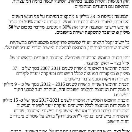
חוק הנגישות והסרת מפגעי בטיחות. הטיפול יעשה ברמה המועצתית
ובתיאום עם הוועדים המקומיים.
המועצה מגייסת כ- 38 מיליון ₪ מתקציב הפיתוח על פני חמש השנים
הקרובות, לטובת ביצוע תוכנית החומש. תקציב זה יהווה 70% מתקציב
החומש ויישובי המועצה יגייסו את 30% הנוספים.
מדובר בסכום של 50
מיליון ₪ שיועבר להשקעה ישירה ביישובים.
כל יישוב יקבל תקציב ייעודי למימוש פרויקטים משמעותיים בתשתיות
היישוב שיתרמו לפיתוחו, בהתאם להחלטת היישוב וסדרי העדיפויות שלו.
זוהי תכנית החומש הרביעית שמובילה המועצה האזורית בראשותו של
אייל בצר – ראש המועצה.
תכנית החומש הראשונה אושרה לשנים 2007-2011 בסך של כ – 37
מיליון ₪ ממקורות המועצה לכלל היישובים ובעיקרה יועדה לקידום
תשתיות ותיקות ומבני ציבור ביישובים.
תכנית החומש השנייה אושרה לשנים 2016 – 2012, בסך של כ – 9 מיליון
₪ ממקורות המועצה ותקציב יישובים זהה, ועיקרה יועד למבני חינוך
ביישובים.
תוכנית החומש השלישית אושרה לשנים 2017-2021 בסך של כ- 15 מיליון
₪ ממקורות המועצה לכלל היישובים ועיקרה יועד לשיפור הנגישות
והבטיחות במבני הציבור ומגרשי המשחקים ביישובי המועצה, שדרוג
התשתיות ביישובים ובנוסף ל"תקציב ירוק" בדגש על שטחים ציבוריים
וחזות היישוב.
אייל בצר
, ראש המועצה האזורית עמק יזרעאל, אמר השבוע: "תכנית