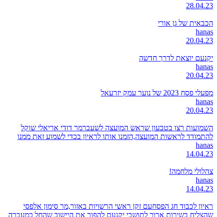
28.04.23
הכבאית של גן אורי
hanas
20.04.23
יקנעם יוצאת לדרך חדשה
hanas
20.04.23
מפעלי פסח 2023 של נוער עמק יזרעאל
hanas
20.04.23
השמועות רצו בטבעון שראש המועצה לשעברמר דודי אריאלי שוקל
להתמודד לראשות המועצה,הזמנו אותו לראיון בכדי לשמוע זאת ממנו
hanas
14.04.23
צהלולי מלחמה!
hanas
14.04.23
ראיון לכבוד חג הפסחעם זקן ראשי הרשויות באזור,מר סימון אלפסי
שהצליח בשירות ארוך לתושבי יקנעם להפוך את היישוב שהחל כמעברה