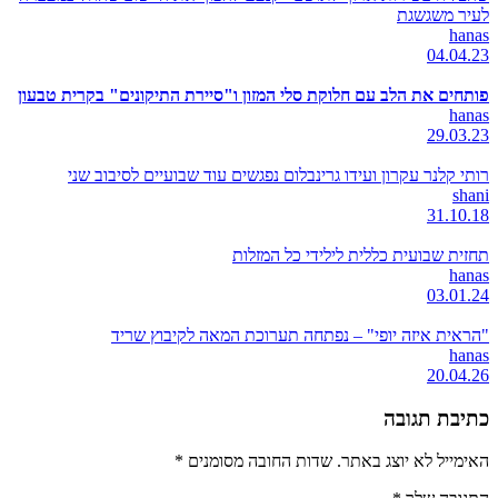
לעיר משגשגת
hanas
04.04.23
פותחים את הלב עם חלוקת סלי המזון ו"סיירת התיקונים" בקרית טבעון
hanas
29.03.23
רותי קלנר עקרון ועידו גרינבלום נפגשים עוד שבועיים לסיבוב שני
shani
31.10.18
תחזית שבועית כללית לילידי כל המזלות
hanas
03.01.24
"הראית איזה יופי" – נפתחה תערוכת המאה לקיבוץ שריד
hanas
20.04.26
כתיבת תגובה
האימייל לא יוצג באתר.
שדות החובה מסומנים
*