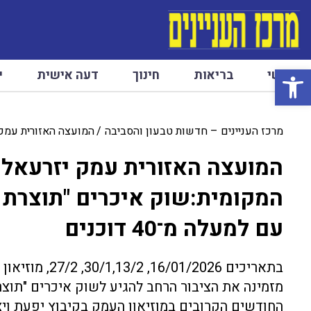
פתח סרגל נגישות
ראשי
בריאות
חינוך
דעה אישית
י
מרכז העניינים – חדשות טבעון והסביבה
המועצה האזורית עמק י
המועצה האזורית עמק יזרעאל 
המקומית:שוק איכרים "תוצרת ה
עם למעלה מ־40 דוכנים
בתאריכים /2026
מזמינה את הציבור הרחב להגיע לשוק איכרים "תוצר
החודשים הקרובים במוזיאון העמק בקיבוץ יפעת ויצי