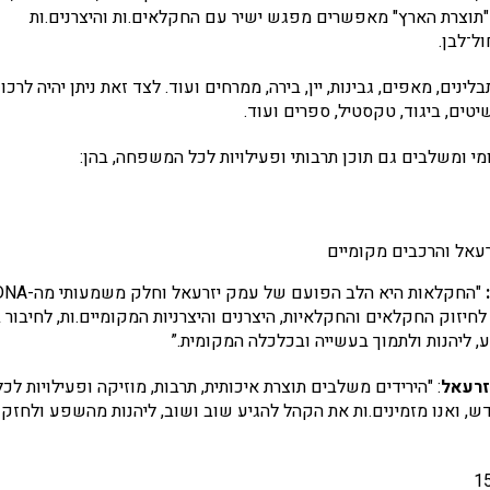
 "תוצרת הארץ" מאפשרים מפגש ישיר עם החקלאים.ות והיצרנים.ות
ל־לבן.
לינים, מאפים, גבינות, יין, בירה, ממרחים ועוד. לצד זאת ניתן יהיה לרכו
יטים, ביגוד, טקסטיל, ספרים ועוד.
מי ומשלבים גם תוכן תרבותי ופעילויות לכל המשפחה, בהן:
רעאל והרכבים מקומיים
"החקלאות היא הלב הפועם של עמק יזרעאל וחלק מש
לחיזוק החקלאים והחקלאיות, היצרנים והיצרניות המקומיים.ות, לחיבור ב
, ליהנות ולתמוך בעשייה ובכלכלה המקומית.”
זרעאל
: "הירידים משלבים תוצרת איכותית, תרבות, מוזיקה ופעילויות לכל
ש, ואנו מזמינים.ות את הקהל להגיע שוב ושוב, ליהנות מהשפע ולחזק