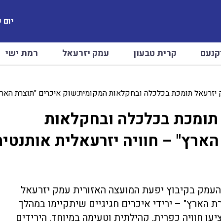
יום שיש
קנעם
קרית טבעון
עמק יזרעאל
רמת ישי
זרעאל תומכת בכלכלה ובחקלאות המקומית:שוק איכרים "תוצרת הארץ" – חוו
תומכת בכלכלה ובחקלאות
ארץ" – חוויה יזרעאלית אותנטית
16/01, 30/1,13/2, 27/2, מוזיאון העמק בקיבוץ יפעת המועצה האזורית עמק יזרעאל
ת הארץ" – ירידי איכרים חגיגיים שיתקיימו במהלך
עו חוויה כפרית, קהילתית וטעימה במיוחד. הירידים