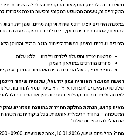
חשיבות רבה לחיזוק החקלאות המקומית והכלכלה האזורית. ירידי
המקומיים.ות, טעימה מהשפע המקומי ורכישת תוצרת איכותית כחו
במסגרת הירידים יוצגו דוכני פירות וירקות טריים, שמן זית, דבש, תב
צמחי נוי, אמנות בזכוכית ובעץ, כלים לבית, קרמיקה מעוצבת, תכש
הירידים נערכים במימון המשרד לפיתוח הנגב, הגליל והחוסן הלאו
סדנאות יצירה והפעלה לילדים וילדות – ללא עלות
סיורים מודרכים במוזיאון העמק
מופעי מוזיקה של הרכבים מבית האמנויות והחינוך עמק יז
ראשת המועצה האזורית עמק יזרעאל, שלומית שיחור רייכמן:
שלו. שוק האיכרים ‘תוצרת הארץ’ הוא ביטוי נוסף למחויבות שלנו 
לאדמה וליצירת מרחב קהילתי תוסס שמזמין את הציבור כולו להגיע
מאיה קדוש, מנהלת מחלקת התיירות במועצה האזורית עמק י
המשפחה – בחוויה יזרעאלית אותנטית. בכל ביקור יחכה משהו חד
את הכלכלה והתיירות שלנו.”
מתי?
החל מיום שישי, 16.01.2026, אחת לשבועיים, 09:00–15:00