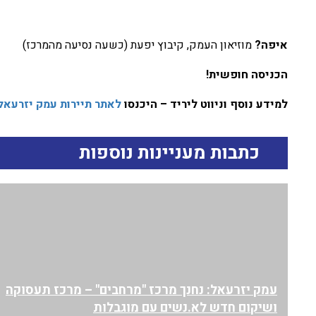
איפה?
מוזיאון העמק, קיבוץ יפעת (כשעה נסיעה מהמרכז)
הכניסה חופשית
!
למידע נוסף וניווט ליריד – היכנסו
לאתר תיירות עמק יזרעאל
כתבות מעניינות נוספות
עמק יזרעאל: נחנך מרכז "מרחבים" – מרכז תעסוקה
ושיקום חדש לא.נשים עם מוגבלות